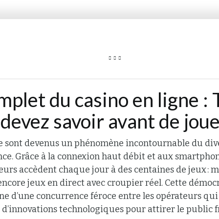
plet du casino en ligne : 
devez savoir avant de jou
gne sont devenus un phénomène incontournable du di
e. Grâce à la connexion haut débit et aux smartpho
eurs accèdent chaque jour à des centaines de jeux : m
encore jeux en direct avec croupier réel. Cette démoc
e d’une concurrence féroce entre les opérateurs qui r
 d’innovations technologiques pour attirer le public 