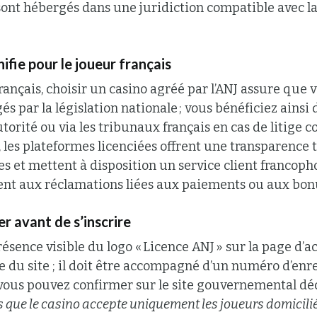
s sont hébergés dans une juridiction compatible avec 
nifie pour le joueur français
rançais, choisir un casino agréé par l’ANJ assure que 
gés par la législation nationale ; vous bénéficiez ainsi
utorité ou via les tribunaux français en cas de litige
 les plateformes licenciées offrent une transparence t
es et mettent à disposition un service client francop
nt aux réclamations liées aux paiements ou aux bon
er avant de s’inscrire
résence visible du logo « Licence ANJ » sur la page d’a
 du site ; il doit être accompagné d’un numéro d’en
 vous pouvez confirmer sur le site gouvernemental dé
 que le casino accepte uniquement les joueurs domicili