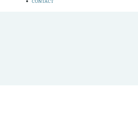
CONTACT