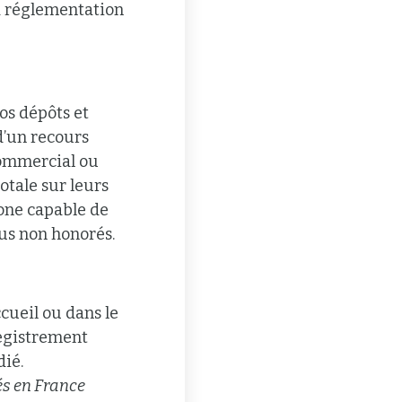
la réglementation
vos dépôts et
 d’un recours
 commercial ou
otale sur leurs
hone capable de
us non honorés.
ccueil ou dans le
registrement
dié.
és en France