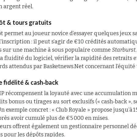
 argent réel.
ôt & tours gratuits
t permet au joueur novice d’essayer quelques jeux s
l’inscription : il peut s’agir de €10 crédités automat
its sur une machine à sous populaire comme
Starburst
a fluidité du logiciel, vérifier la rapidité des retraits e
ds attendus par Basketnews.Net concernant l’équité
 fidélité & cash‑back
P récompensent la loyauté avec une accumulation me
its bonus ou tirages au sort exclusifs (« cash‑back », 
n exemple concret : « Club Royale » propose jusqu’à 1
ès avoir cumulé plus de €5 000 en mises.
eurs offrent également un gestionnaire personnel dé
 pour les dépôts rapides.