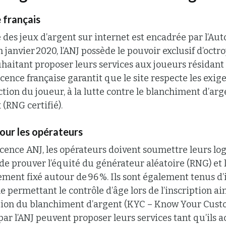
 français
té des jeux d’argent sur internet est encadrée par l’Au
n janvier 2020, l’ANJ possède le pouvoir exclusif d’octr
aitant proposer leurs services aux joueurs résidant s
icence française garantit que le site respecte les exig
ction du joueur, à la lutte contre le blanchiment d’arge
(RNG certifié).
pour les opérateurs
cence ANJ, les opérateurs doivent soumettre leurs logi
de prouver l’équité du générateur aléatoire (RNG) et 
nt fixé autour de 96 %. Ils sont également tenus d’
ne permettant le contrôle d’âge lors de l’inscription a
ion du blanchiment d’argent (KYC – Know Your Custom
ar l’ANJ peuvent proposer leurs services tant qu’ils a