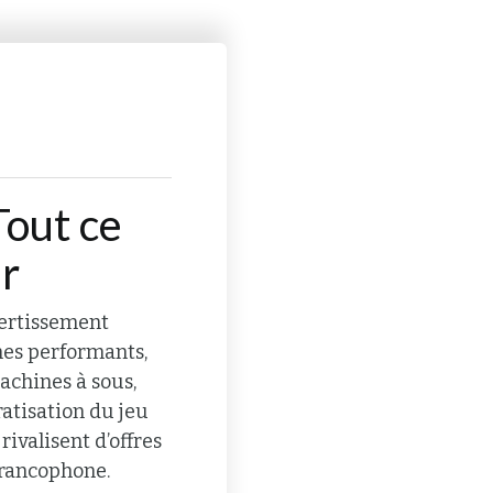
Tout ce
er
vertissement
nes performants,
achines à sous,
ratisation du jeu
ivalisent d’offres
francophone.