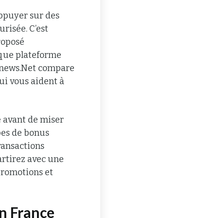
appuyer sur des
urisée. C’est
roposé
haque plateforme
ketnews.Net compare
ui vous aident à
e avant de miser
ypes de bonus
ransactions
artirez avec une
 promotions et
en France