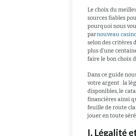
Le choix du meilleu
sources fiables pou
pourquoi nous vous
par
nouveau casino
selon des critères 
plus d’une centaine
faire le bon choix 
Dans ce guide nous
votre argent : la lé
disponibles, le cat
financières ainsi 
feuille de route cl
jouer en toute séré
I. Légalité 