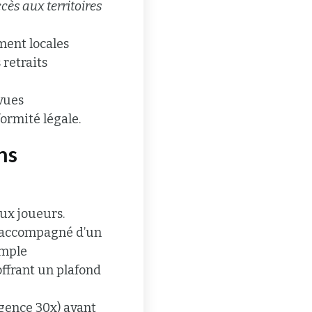
cès aux territoires
ment locales
 retraits
evues
ormité légale.
ns
ux joueurs.
t accompagné d’un
emple
ffrant un plafond
gence 30x) avant