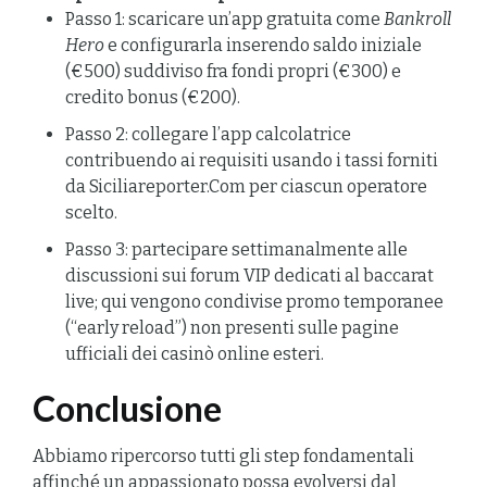
Passo 1: scaricare un’app gratuita come
Bankroll
Hero
e configurarla inserendo saldo iniziale
(€500) suddiviso fra fondi propri (€300) e
credito bonus (€200).
Passo 2: collegare l’app calcolatrice
contribuendo ai requisiti usando i tassi forniti
da Siciliareporter.Com per ciascun operatore
scelto.
Passo 3: partecipare settimanalmente alle
discussioni sui forum VIP dedicati al baccarat
live; qui vengono condivise promo temporanee
(“early reload”) non presenti sulle pagine
ufficiali dei casinò online esteri.
Conclusione
Abbiamo ripercorso tutti gli step fondamentali
affinché un appassionato possa evolversi dal