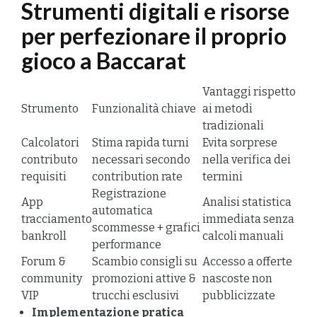
Strumenti digitali e risorse
per perfezionare il proprio
gioco a Baccarat
Vantaggi rispetto
Strumento
Funzionalità chiave
ai metodi
tradizionali
Calcolatori
Stima rapida turni
Evita sorprese
contributo
necessari secondo
nella verifica dei
requisiti
contribution rate
termini
Registrazione
App
Analisi statistica
automatica
tracciamento
immediata senza
scommesse + grafici
bankroll
calcoli manuali
performance
Forum &
Scambio consigli su
Accesso a offerte
community
promozioni attive &
nascoste non
VIP
trucchi esclusivi
pubblicizzate
Implementazione pratica