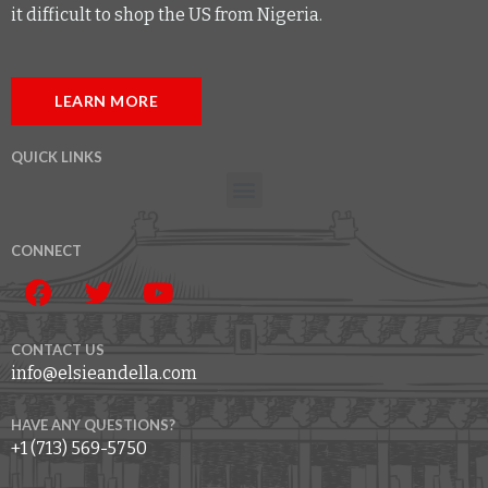
it difficult to shop the US from Nigeria.
LEARN MORE
QUICK LINKS
CONNECT
CONTACT US
info@elsieandella.com
HAVE ANY QUESTIONS?
+1 (713) 569-5750