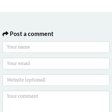
Post a comment