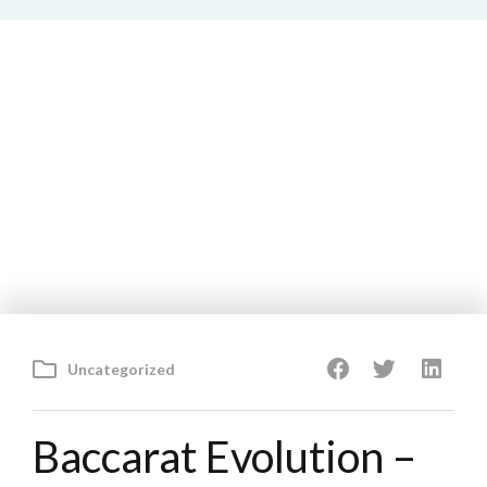
Uncategorized
Baccarat Evolution –