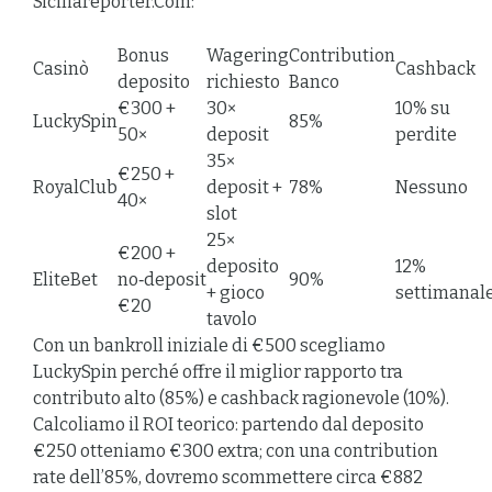
Siciliareporter.Com:
Bonus
Wagering
Contribution
Casinò
Cashback
deposito
richiesto
Banco
€300 +
30×
10% su
LuckySpin
85%
50×
deposit
perdite
35×
€250 +
RoyalClub
deposit +
78%
Nessuno
40×
slot
25×
€200 +
deposito
12%
EliteBet
no‑deposit
90%
+ gioco
settimanal
€20
tavolo
Con un bankroll iniziale di €500 scegliamo
LuckySpin perché offre il miglior rapporto tra
contributo alto (85%) e cashback ragionevole (10%).
Calcoliamo il ROI teorico: partendo dal deposito
€250 otteniamo €300 extra; con una contribution
rate dell’85%, dovremo scommettere circa €882