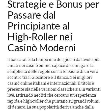
Strategie e Bonus per
Passare dal
Principiante al
High‑Roller nei
Casinò Moderni
Il baccarat è da tempo uno dei giochi da tavolo più
amati nei casinò online, capace di coniugare la
semplicità delle regole con la tensione di un vero
scontro tra il Giocatore e il Banco. Nei migliori
casinò online italiani e internazionali, il titolo è
presente sia nelle versioni classiche sia in varianti
live, attirando neofiti che cercano un’esperienza
rapida e high‑roller che puntano su grandi volumi
di denaro. La sua popolarità deriva anche dalla