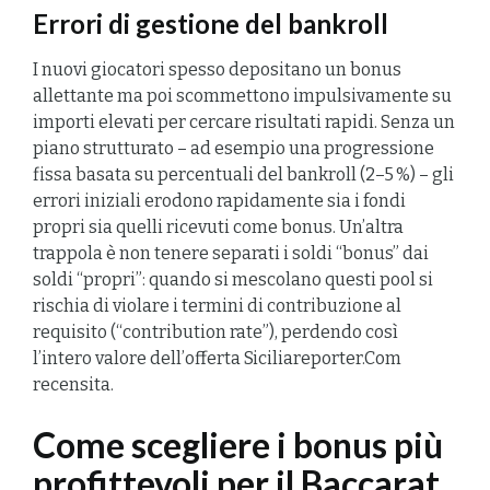
Errori di gestione del bankroll
I nuovi giocatori spesso depositano un bonus
allettante ma poi scommettono impulsivamente su
importi elevati per cercare risultati rapidi. Senza un
piano strutturato – ad esempio una progressione
fissa basata su percentuali del bankroll (2–5 %) – gli
errori iniziali erodono rapidamente sia i fondi
propri sia quelli ricevuti come bonus. Un’altra
trappola è non tenere separati i soldi “bonus” dai
soldi “propri”: quando si mescolano questi pool si
rischia di violare i termini di contribuzione al
requisito (“contribution rate”), perdendo così
l’intero valore dell’offerta Siciliareporter.Com
recensita.
Come scegliere i bonus più
profittevoli per il Baccarat