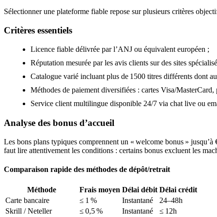
Sélectionner une plateforme fiable repose sur plusieurs critères objectif
Critères essentiels
Licence fiable délivrée par l’ANJ ou équivalent européen ;
Réputation mesurée par les avis clients sur des sites spécialis
Catalogue varié incluant plus de 1500 titres différents dont
Méthodes de paiement diversifiées : cartes Visa/MasterCard,
Service client multilingue disponible 24/7 via chat live ou ema
Analyse des bonus d’accueil
Les bons plans typiques comprennent un « welcome bonus » jusqu’à €500
faut lire attentivement les conditions : certains bonus excluent les ma
Comparaison rapide des méthodes de dépôt/retrait
Méthode
Frais moyen
Délai débit
Délai crédit
Carte bancaire
≤ 1 %
Instantané
24–48h
Skrill / Neteller
≤ 0,5 %
Instantané
≤ 12h