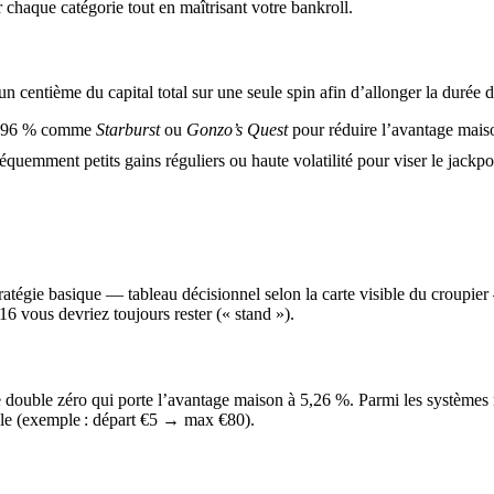
haque catégorie tout en maîtrisant votre bankroll.
 centième du capital total sur une seule spin afin d’allonger la durée 
ins 96 % comme
Starburst
ou
Gonzo’s Quest
pour réduire l’avantage mais
fréquemment petits gains réguliers ou haute volatilité pour viser le jackpo
stratégie basique — tableau décisionnel selon la carte visible du crou
16 vous devriez toujours rester (« stand »).
e double zéro qui porte l’avantage maison à 5,26 %. Parmi les systèmes
ble (exemple : départ €5 → max €80).