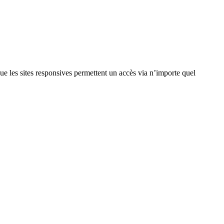
ue les sites responsives permettent un accès via n’importe quel