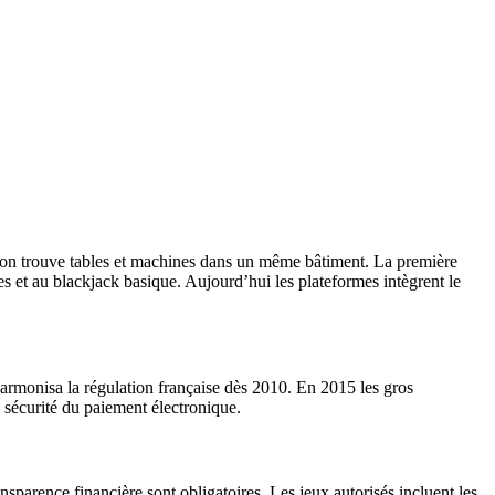
l’on trouve tables et machines dans un même bâtiment. La première
s et au blackjack basique. Aujourd’hui les plateformes intègrent le
monisa la régulation française dès 2010. En 2015 les gros
a sécurité du paiement électronique.
sparence financière sont obligatoires. Les jeux autorisés incluent les