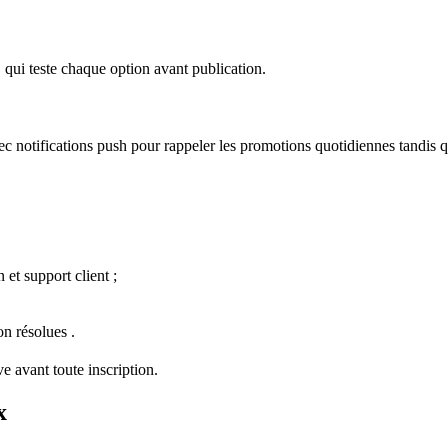
qui teste chaque option avant publication.
c notifications push pour rappeler les promotions quotidiennes tandis q
et support client ;
n résolues .
e avant toute inscription.
x