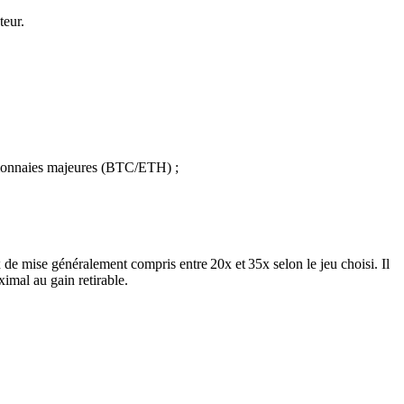
teur.
o‑monnaies majeures (BTC/ETH) ;
de mise généralement compris entre 20x et 35x selon le jeu choisi. Il
ximal au gain retirable.