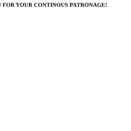
YOUR CONTINOUS PATRONAGE!