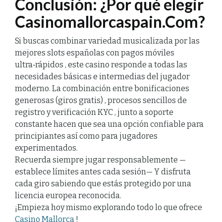
Conclusión: ¿Por qué elegir
Casinomallorcaspain.Com?
Si buscas combinar variedad musicalizada por las
mejores slots españolas con pagos móviles
ultra‑rápidos​ , este casino responde a todas las
necesidades básicas e intermedias del jugador
moderno. La combinación entre bonificaciones
generosas (giros gratis) , procesos sencillos de
registro y verifica­ción KYC , junto a soporte
constante hacen que sea una opción confiable para
principiantes así como para jugadores
experimentados.
Recuerda siempre jugar responsablemente​ —
establece límites antes cada sesión— Y disfruta
cada giro sabiendo que estás protegido por una
licencia europea reconocida.
¡Empieza hoy mismo explorando todo lo que ofrece
Casino Mallorca
!