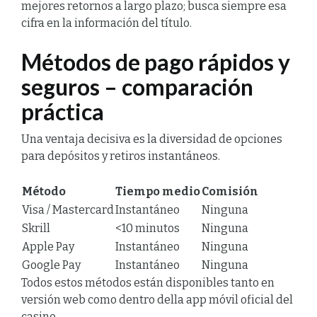
mejores retornos a largo plazo; busca siempre esa
cifra en la información del título.
Métodos de pago rápidos y
seguros – comparación
práctica
Una ventaja decisiva es la diversidad de opciones
para depósitos y retiros instantáneos.
Método
Tiempo medio
Comisión
Visa / Mastercard
Instantáneo
Ninguna
Skrill
<10 minutos
Ninguna
Apple Pay
Instantáneo
Ninguna
Google Pay
Instantáneo
Ninguna
Todos estos métodos están disponibles tanto en
versión web como dentro della app móvil oficial del
casino.