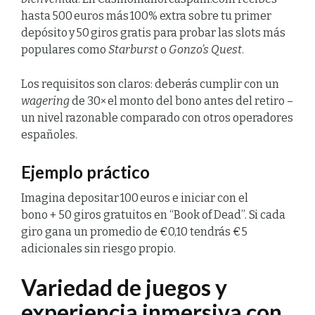
hasta 500 euros más 100% extra sobre tu primer
depósito y 50 giros gratis para probar las slots más
populares como
Starburst
o
Gonzo’s Quest
.
Los requisitos son claros: deberás cumplir con un
wagering
de 30× el monto del bono antes del retiro –
un nivel razonable comparado con otros operadores
españoles.
Ejemplo práctico
Imagina depositar 100 euros e iniciar con el
bono + 50 giros gratuitos en “Book of Dead”. Si cada
giro gana un promedio de €0,10 tendrás €5
adicionales sin riesgo propio.
Variedad de juegos y
experiencia inmersiva con