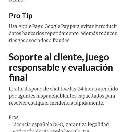
Pro Tip
Usa Apple Pay o Google Pay para evitar introducir
datos bancarios repetidamente; además reducen
riesgos asociados a fraudes.
Soporte al cliente, juego
responsable y evaluación
final
El sitio dispone de chat‑live las‑24‑horas atendido
por agentes hispanohablantes capacitados para
resolver cualquier incidencia rápidamente.
Pros:
– Licencia española DGOJ garantiza legalidad
– Retiro rápido vía Apple/Google Pay