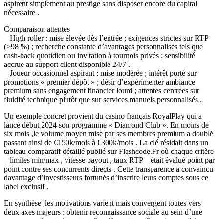
aspirent simplement au prestige sans disposer encore du capital
nécessaire .
Comparaison attentes
– High roller : mise élevée dès l’entrée ; exigences strictes sur RTP
(>98 %) ; recherche constante d’avantages personnalisés tels que
cash‑back quotidien ou invitation à tournois privés ; sensibilité
accrue au support client disponible 24/7 .
– Joueur occasionnel aspirant : mise modérée ; intérêt porté sur
promotions « premier dépôt » ; désir d’expérimenter ambiance
premium sans engagement financier lourd ; attentes centrées sur
fluidité technique plutôt que sur services manuels personnalisés .
Un exemple concret provient du casino français RoyalPlay qui a
lancé début 2024 son programme « Diamond Club ». En moins de
six mois ,le volume moyen misé par ses membres premium a doublé
passant ainsi de €150k/mois à €300k/mois . La clé résidait dans un
tableau comparatif détaillé publié sur Flashcode.Fr où chaque critère
– limites min/max , vitesse payout , taux RTP – était évalué point par
point contre ses concurrents directs . Cette transparence a convaincu
davantage d’investisseurs fortunés d’inscrire leurs comptes sous ce
label exclusif .
En synthèse ,les motivations varient mais convergent toutes vers
deux axes majeurs : obtenir reconnaissance sociale au sein d’une