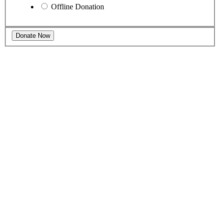
Offline Donation