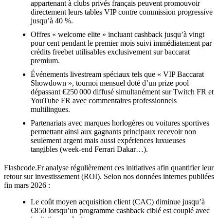
appartenant à clubs privés français peuvent promouvoir
directement leurs tables VIP contre commission progressive
jusqu’à 40 %.
Offres « welcome elite » incluant cashback jusqu’à vingt
pour cent pendant le premier mois suivi immédiatement par
crédits freebet utilisables exclusivement sur baccarat
premium.
Événements livestream spéciaux tels que « VIP Baccarat
Showdown », tournoi mensuel doté d’un prize pool
dépassant €250 000 diffusé simultanément sur Twitch FR et
YouTube FR avec commentaires professionnels
multilingues.
Partenariats avec marques horlogères ou voitures sportives
permettant ainsi aux gagnants principaux recevoir non
seulement argent mais aussi expériences luxueuses
tangibles (week‑end Ferrari Dakar…).
Flashcode.Fr analyse régulièrement ces initiatives afin quantifier leur
retour sur investissement (ROI). Selon nos données internes publiées
fin mars 2026 :
Le coût moyen acquisition client (CAC) diminue jusqu’à
€850 lorsqu’un programme cashback ciblé est couplé avec