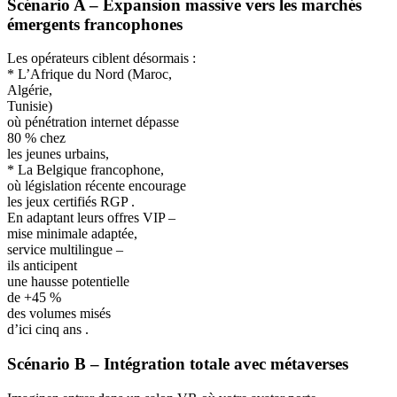
Scénario A – Expansion massive vers les marchés
émergents francophones
Les opérateurs ciblent désormais :
* L’Afrique du Nord (Maroc,
Algérie,
Tunisie)
où pénétration internet dépasse
80 % chez
les jeunes urbains,
* La Belgique francophone,
où législation récente encourage
les jeux certifiés RGP .
En adaptant leurs offres VIP –
mise minimale adaptée,
service multilingue –
ils anticipent
une hausse potentielle
de +45 %
des volumes misés
d’ici cinq ans .
Scénario B – Intégration totale avec métaverses