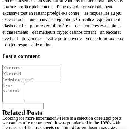
critères présentés ci‑dessus​. En suivant nos recommandations vous
pourrez profiter pleinement d’une expérience véritablement
exclusive tout en restant protégé·e·s contre les risques liés au jeu
excessif ou à une mauvaise régulation​.​ Consultez régulièrement
Flashcode.Fr pour rester informé·e·s des dernières évaluations
et classements des meilleurs crypto casinos offrant un baccarat
live haut de gamme — votre porte ouverte vers le futur luxueux
du jeu responsable online.​
Post a comment
Related Posts
Looking for more information? Here is a selection of related posts
we can heartily recommend. It was popularised in the 1960s with
the release of Letraset sheets containing Lorem Ipsum passages.