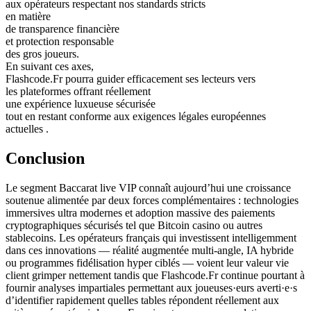
aux opérateurs respectant nos standards stricts
en matière
de transparence financière
et protection responsable
des gros joueurs.
En suivant ces axes,
Flashcode.Fr pourra guider efficacement ses lecteurs vers
les plateformes offrant réellement
une expérience luxueuse sécurisée
tout en restant conforme aux exigences légales européennes
actuelles .
Conclusion
Le segment Baccarat live VIP connaît aujourd’hui une croissance
soutenue alimentée par deux forces complémentaires : technologies
immersives ultra modernes et adoption massive des paiements
cryptographiques sécurisés tel que Bitcoin casino ou autres
stablecoins​. Les opérateurs français qui investissent intelligemment
dans ces innovations — réalité augmentée multi‑angle, IA hybride
ou programmes fidélisation hyper ciblés — voient leur valeur vie
client grimper nettement tandis que Flashcode.Fr continue pourtant à
fournir analyses impartiales permettant aux joueuses·eurs averti·e·s​
d’identifier rapidement quelles tables répondent réellement aux