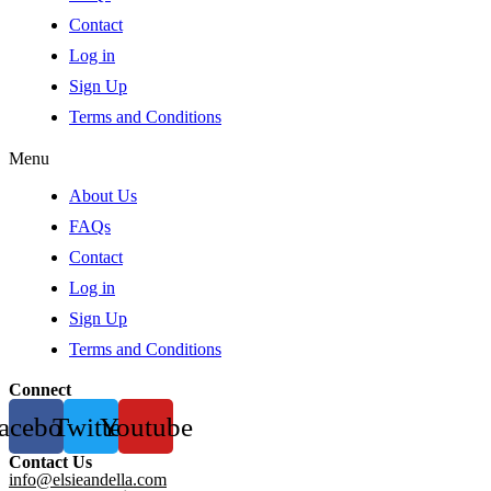
Contact
Log in
Sign Up
Terms and Conditions
Menu
About Us
FAQs
Contact
Log in
Sign Up
Terms and Conditions
Connect
acebook
Twitter
Youtube
Contact Us
info@elsieandella.com