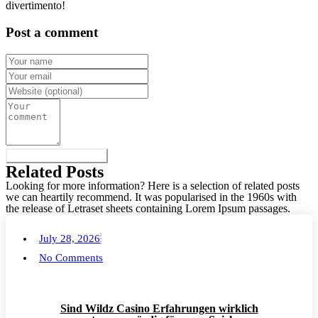
divertimento!
Post a comment
Related Posts
Looking for more information? Here is a selection of related posts
we can heartily recommend. It was popularised in the 1960s with
the release of Letraset sheets containing Lorem Ipsum passages.
July 28, 2026
No Comments
Sind Wildz Casino Erfahrungen wirklich