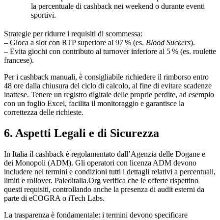
la percentuale di cashback nei weekend o durante eventi
sportivi.
Strategie per ridurre i requisiti di scommessa:
– Gioca a slot con RTP superiore al 97 % (es.
Blood Suckers
).
– Evita giochi con contributo al turnover inferiore al 5 % (es. roulette
francese).
Per i cashback manuali, è consigliabile richiedere il rimborso entro
48 ore dalla chiusura del ciclo di calcolo, al fine di evitare scadenze
inattese. Tenere un registro digitale delle proprie perdite, ad esempio
con un foglio Excel, facilita il monitoraggio e garantisce la
correttezza delle richieste.
6. Aspetti Legali e di Sicurezza
In Italia il cashback è regolamentato dall’Agenzia delle Dogane e
dei Monopoli (ADM). Gli operatori con licenza ADM devono
includere nei termini e condizioni tutti i dettagli relativi a percentuali,
limiti e rollover. Paleoitalia.Org verifica che le offerte rispettino
questi requisiti, controllando anche la presenza di audit esterni da
parte di eCOGRA o iTech Labs.
La trasparenza è fondamentale: i termini devono specificare