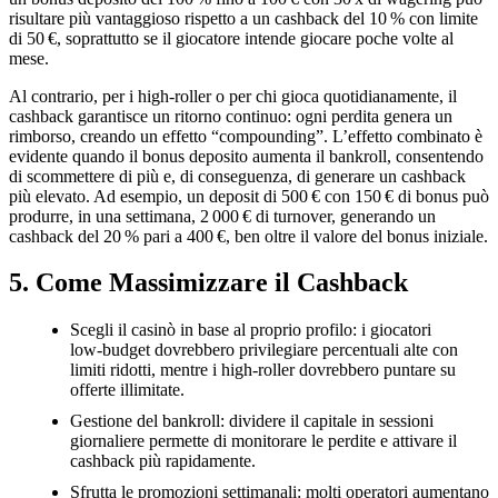
risultare più vantaggioso rispetto a un cashback del 10 % con limite
di 50 €, soprattutto se il giocatore intende giocare poche volte al
mese.
Al contrario, per i high‑roller o per chi gioca quotidianamente, il
cashback garantisce un ritorno continuo: ogni perdita genera un
rimborso, creando un effetto “compounding”. L’effetto combinato è
evidente quando il bonus deposito aumenta il bankroll, consentendo
di scommettere di più e, di conseguenza, di generare un cashback
più elevato. Ad esempio, un deposit di 500 € con 150 € di bonus può
produrre, in una settimana, 2 000 € di turnover, generando un
cashback del 20 % pari a 400 €, ben oltre il valore del bonus iniziale.
5. Come Massimizzare il Cashback
Scegli il casinò in base al proprio profilo: i giocatori
low‑budget dovrebbero privilegiare percentuali alte con
limiti ridotti, mentre i high‑roller dovrebbero puntare su
offerte illimitate.
Gestione del bankroll: dividere il capitale in sessioni
giornaliere permette di monitorare le perdite e attivare il
cashback più rapidamente.
Sfrutta le promozioni settimanali: molti operatori aumentano