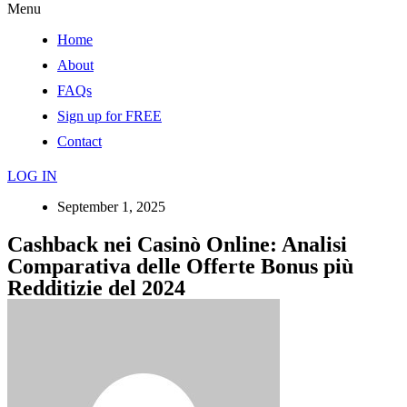
Menu
Home
About
FAQs
Sign up for FREE
Contact
LOG IN
September 1, 2025
Cashback nei Casinò Online: Analisi
Comparativa delle Offerte Bonus più
Redditizie del 2024