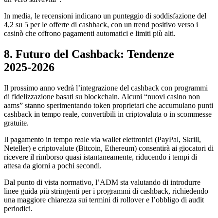
In media, le recensioni indicano un punteggio di soddisfazione del
4,2 su 5 per le offerte di cashback, con un trend positivo verso i
casinò che offrono pagamenti automatici e limiti più alti.
8. Futuro del Cashback: Tendenze
2025‑2026
Il prossimo anno vedrà l’integrazione del cashback con programmi
di fidelizzazione basati su blockchain. Alcuni “nuovi casino non
aams” stanno sperimentando token proprietari che accumulano punti
cashback in tempo reale, convertibili in criptovaluta o in scommesse
gratuite.
Il pagamento in tempo reale via wallet elettronici (PayPal, Skrill,
Neteller) e criptovalute (Bitcoin, Ethereum) consentirà ai giocatori di
ricevere il rimborso quasi istantaneamente, riducendo i tempi di
attesa da giorni a pochi secondi.
Dal punto di vista normativo, l’ADM sta valutando di introdurre
linee guida più stringenti per i programmi di cashback, richiedendo
una maggiore chiarezza sui termini di rollover e l’obbligo di audit
periodici.