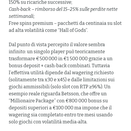
150% su ricariche successive;
Cash‑back – rimborso del 15–25% sulle perdite nette
settimanali;
Free spins premium – pacchetti da centinaia su slot
ad alta volatilità come “Hall of Gods”.
Dal punto di vista percepito il valore sembra
infinito: un singolo player può teoricamente
trasformare €500 000 in €1 500 000 grazie a un
bonus deposit + cash‑back combinati. Tuttavia
l’effettiva utilità dipende dal wagering richiesto
(solitamente tra x30 e x45) e dalle limitazioni sui
giochi ammissibili (solo slot con RTP ≥96%). Un
esempio reale riguarda Betsson, che offre un
“Millionaire Package” con €800 000 bonus su
depositi superiori a €100 000 ma impone che il
wagering sia completato entro tre mesi usando
solo giochi con volatilità media‑alta.