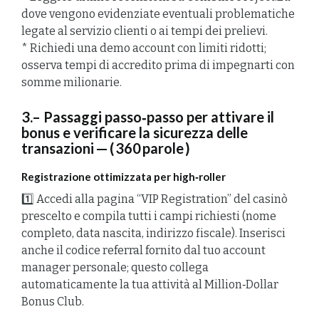
dove vengono evidenziate eventuali problematiche
legate al servizio clienti o ai tempi dei prelievi.
* Richiedi una demo account con limiti ridotti;
osserva tempi di accredito prima di impegnarti con
somme milionarie.
3.– Passaggi passo‑passo per attivare il
bonus e verificare la sicurezza delle
transazioni — ( 360 parole )
Registrazione ottimizzata per high‑roller
1️⃣ Accedi alla pagina “VIP Registration” del casinò
prescelto e compila tutti i campi richiesti (nome
completo, data nascita, indirizzo fiscale). Inserisci
anche il codice referral fornito dal tuo account
manager personale; questo collega
automaticamente la tua attività al Million‑Dollar
Bonus Club.