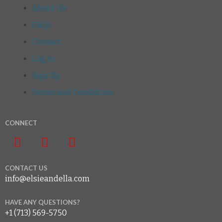
About Us
FAQs
Contact
Log in
Sign Up
Terms and Conditions
CONNECT
CONTACT US
info@elsieandella.com
HAVE ANY QUESTIONS?
+1 (713) 569-5750