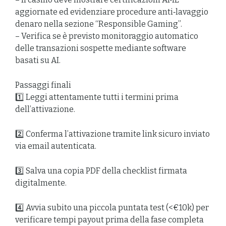
aggiornate ed evidenziare procedure anti‐lavaggio
denaro nella sezione “Responsible Gaming”.
– Verifica se è previsto monitoraggio automatico
delle transazioni sospette mediante software
basati su AI.
Passaggi finali
1️⃣ Leggi attentamente tutti i termini prima
dell’attivazione.
2️⃣ Conferma l’attivazione tramite link sicuro inviato
via email autenticata.
3️⃣ Salva una copia PDF della checklist firmata
digitalmente.
4️⃣ Avvia subito una piccola puntata test (<€10k) per
verificare tempi payout prima della fase completa