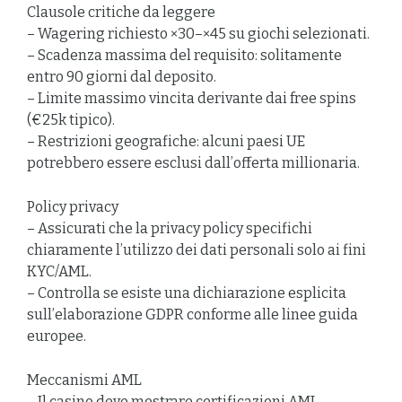
Clausole critiche da leggere
– Wagering richiesto ×30–×45 su giochi selezionati.
– Scadenza massima del requisito: solitamente
entro 90 giorni dal deposito.
– Limite massimo vincita derivante dai free spins
(€25k tipico).
– Restrizioni geografiche: alcuni paesi UE
potrebbero essere esclusi dall’offerta millionaria.
Policy privacy
– Assicurati che la privacy policy specifichi
chiaramente l’utilizzo dei dati personali solo ai fini
KYC/AML.
– Controlla se esiste una dichiarazione esplicita
sull’elaborazione GDPR conforme alle linee guida
europee.
Meccanismi AML
– Il casino deve mostrare certificazioni AML