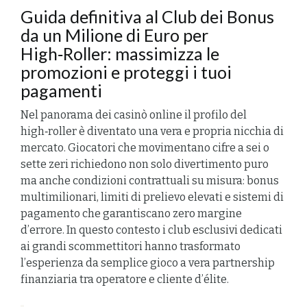
Guida definitiva al Club dei Bonus
da un Milione di Euro per
High‑Roller: massimizza le
promozioni e proteggi i tuoi
pagamenti
Nel panorama dei casinò online il profilo del
high‑roller è diventato una vera e propria nicchia di
mercato. Giocatori che movimentano cifre a sei o
sette zeri richiedono non solo divertimento puro
ma anche condizioni contrattuali su misura: bonus
multimilionari, limiti di prelievo elevati e sistemi di
pagamento che garantiscano zero margine
d’errore. In questo contesto i club esclusivi dedicati
ai grandi scommettitori hanno trasformato
l’esperienza da semplice gioco a vera partnership
finanziaria tra operatore e cliente d’élite.