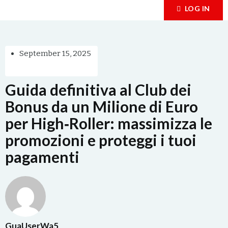
LOG IN
September 15, 2025
Guida definitiva al Club dei
Bonus da un Milione di Euro
per High‑Roller: massimizza le
promozioni e proteggi i tuoi
pagamenti
GuaUserWa5