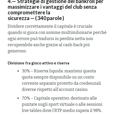
4.— Strategie di gestione del bankroll per
massimizzare i vantaggi del club senza
compromettere la
sicurezza — ( 340 parole )
Dividere correttamente il capitale è cruciale
quando si gioca con somme multimilionarie perché
ogni errore può tradursi in perdita netta non
recuperabile anche grazie al cash‑back più
generoso.
Divisione fra gioco attivo e riserva
30% – Riserva liquida: mantieni questa
quota sempre disponibile su un conto
corrente separato protetto da credenziali
diverse rispetto all’account casino.
70% – Capitale operativo: destinato alle
puntate sugli sport virtuale o alle sessioni
live tables dove l’RTP medio supera il 98%.