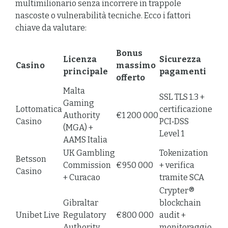
multimilionario senza incorrere in trappole
nascoste o vulnerabilità tecniche. Ecco i fattori
chiave da valutare:
Bonus
Licenza
Sicurezza
Casino
massimo
principale
pagamenti
offerto
Malta
SSL TLS 1.3 +
Gaming
Lottomatica
certificazione
Authority
€1 200 000
Casino
PCI‑DSS
(MGA) +
Level 1
AAMS Italia
UK Gambling
Tokenization
Betsson
Commission
€950 000
+ verifica
Casino
+ Curacao
tramite SCA
Crypter®
Gibraltar
blockchain
Unibet Live
Regulatory
€800 000
audit +
Authority
monitoraggio