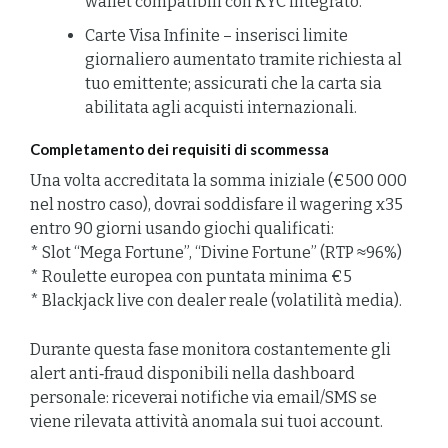
wallet compatibili con KYC integrato.
Carte Visa Infinite – inserisci limite
giornaliero aumentato tramite richiesta al
tuo emittente; assicurati che la carta sia
abilitata agli acquisti internazionali.
Completamento dei requisiti di scommessa
Una volta accreditata la somma iniziale (€500 000
nel nostro caso), dovrai soddisfare il wagering x35
entro 90 giorni usando giochi qualificati:
* Slot “Mega Fortune”, “Divine Fortune” (RTP ≈96%)
* Roulette europea con puntata minima €5
* Blackjack live con dealer reale (volatilità media).
Durante questa fase monitora costantemente gli
alert anti‑fraud disponibili nella dashboard
personale: riceverai notifiche via email/SMS se
viene rilevata attività anomala sui tuoi account.