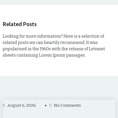
Related Posts
Looking for more information? Here is a selection of
related posts we can heartily recommend. It was
popularised in the 1960s with the release of Letraset
sheets containing Lorem Ipsum passages.
August 6, 2026
No Comments