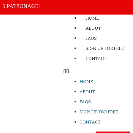
ONAGE!
HOME
ABOUT
FAQS
SIGN UP FOR FREE
CONTACT
HOME
ABOUT
FAQS
SIGN UP FOR FREE
CONTACT