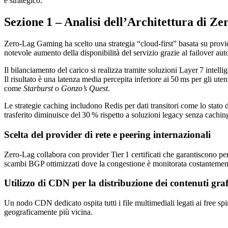
e strategico.
Sezione 1 – Analisi dell’Architettura di 
Zero‑Lag Gaming ha scelto una strategia “cloud‑first” basata su provide
notevole aumento della disponibilità del servizio grazie al failover au
Il bilanciamento del carico si realizza tramite soluzioni Layer 7 intell
Il risultato è una latenza media percepita inferiore ai 50 ms per gli ute
come
Starburst
o
Gonzo’s Quest
.
Le strategie caching includono Redis per dati transitori come lo stato d
trasferito diminuisce del 30 % rispetto a soluzioni legacy senza cachin
Scelta del provider di rete e peering internazionali
Zero‑Lag collabora con provider Tier 1 certificati che garantiscono per
scambi BGP ottimizzati dove la congestione è monitorata costantement
Utilizzo di CDN per la distribuzione dei contenuti graf
Un nodo CDN dedicato ospita tutti i file multimediali legati ai free s
geograficamente più vicina.