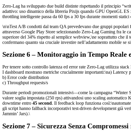
Zero‑Lag ha sviluppato due build distinte rispettando il principio “
adattivo: uso dinamico della libreria Pixijs quando GPU OpenGL ES ≥
throttling intelligente passa da 60 fps a 30 fps durante momenti statici d
\n\nTest A/B condotti dal team QA prevedevano due gruppi popolari fra
attraverso Google Play Store selezionando Zero‑Lag Gaming fra le cate
superiore del 34% rispetto al semplice webview,\ne soprattutto che il t
confermano quanto sia cruciale investire nell’adattamento mobile se si 
Sezione 6 – Monitoraggio in Tempo Reale
Per tenere sotto controllo latenza ed error rate Zero‑Lag utilizza stac
I dashboard mostrano metriche crucialmente importanti:\na) Latency 
b) Error code distribution
c) Throughput requests/s
Durante periodi promozionali intensivi—come la campagna “Winter Spi
valore soglia impostata (250 rps) attivandosi uno scaling automatico
downtime entro
45 second
. Il feedback loop funziona così:\nautomat
gli script hanno fallback incorporativi test-driven development già veri
Jammin’ Jars).\
Sezione 7 – Sicurezza Senza Compromessi