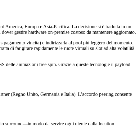
ord America, Europa e Asia‑Pacifica. La decisione si è tradotta in un
enza dover gestire hardware on‑premise costoso da mantenere aggiornato.
in vs pagamento vincita) e indirizzarla al pool più leggero del momento.
ta di far girare rapidamente le ruote virtuali su slot ad alta volatilità
 CSS delle animazioni free spin. Grazie a queste tecnologie il payload
 partner (Regno Unito, Germania e Italia). L’accordo peering consente
udio surround—in modo da servire ogni utente dalla location