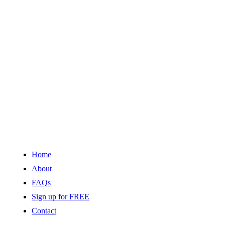
Home
About
FAQs
Sign up for FREE
Contact