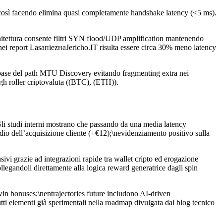
così facendo elimina quasi completamente handshake latency (<5 ms).
hitettura consente filtri SYN flood/UDP amplification mantenendo
 nei report LasапiezнаJerichо.IT risulta essere circa ­30% meno latency
la base del path MTU Discovery evitando fragmenting extra nei
gh roller criptovaluta ((BTC), (ETH)).
li studi interni mostrano che passando da una media latency
io dell’acquisizione cliente (+€12);\nevidenziamento positivo sulla
nsivi grazie ad integrazioni rapide tra wallet cripto ed erogazio­ne
gandoli direttamente alla logica reward generatrice dagli spin
 win bonuses;\nentrajectories future includono AI-driven
tti elementi già sperimental­i nella roadmap divulgata dal blog tecnico