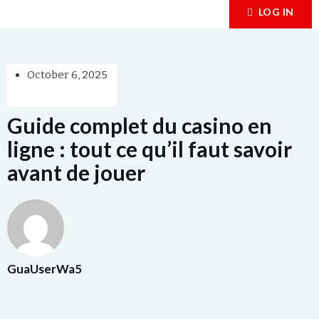
LOG IN
October 6, 2025
Guide complet du casino en
ligne : tout ce qu’il faut savoir
avant de jouer
GuaUserWa5