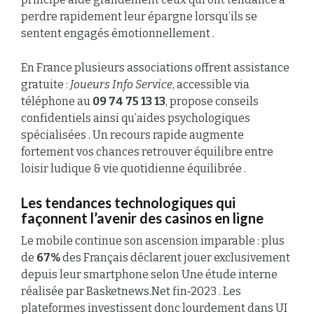
perdre rapidement leur épargne lorsqu’ils se
sentent engagés émotionnellement .
En France plusieurs associations offrent assistance
gratuite :
Joueurs Info Service
, accessible via
téléphone au
09 74 75 13 13
, propose conseils
confidentiels ainsi qu’aides psychologiques
spécialisées . Un recours rapide augmente
fortement vos chances retrouver équilibre entre
loisir ludique & vie quotidienne équilibrée .
Les tendances technologiques qui
façonnent l’avenir des casinos en ligne
Le mobile continue son ascension imparable : plus
de
67%
des Français déclarent jouer exclusivement
depuis leur smartphone selon Une étude interne
réalisée par Basketnews.Net fin‑2023 . Les
plateformes investissent donc lourdement dans UI