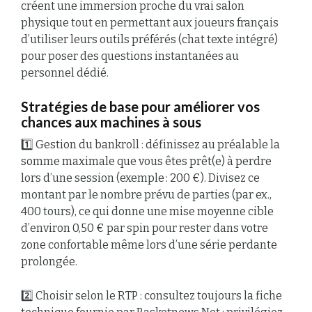
créent une immersion proche du vrai salon
physique tout en permettant aux joueurs français
d’utiliser leurs outils préférés (chat texte intégré)
pour poser des questions instantanées au
personnel dédié.
Stratégies de base pour améliorer vos
chances aux machines à sous
1️⃣ Gestion du bankroll : définissez au préalable la
somme maximale que vous êtes prêt(e) à perdre
lors d’une session (exemple : 200 €). Divisez ce
montant par le nombre prévu de parties (par ex.,
400 tours), ce qui donne une mise moyenne cible
d’environ 0,50 € par spin pour rester dans votre
zone confortable même lors d’une série perdante
prolongée.
2️⃣ Choisir selon le RTP : consultez toujours la fiche