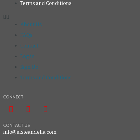
Terms and Conditions
About Us
FAQs
Contact
Log in
Sign Up
Terms and Conditions
CONNECT
CONTACT US
info@elsieandella.com