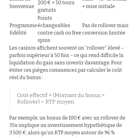
200 € + 50 tours
bienvenue
+ mise initiale
gratuits
Points
Programme
échangeables
Pas de rollover mais
fidélité
contre cash ou free
conversion limitée
spins
Les casinos affichent souvent un “rollover” élevé –
parfois supérieur à 50 fois – ce qui rend difficile la
liquidation du gain sans investir davantage. Pour
éviter ces pièges commencez par calculer le coût
réel du bonus :
Coût effectif = (Montant du bonus ×
Rollover) ÷ RTP moyen
Par exemple, un bonus de 100 € avec un rollover de
35x implique un investissement hypothétique de
3 500 €, alors qu’un RTP moyen autour de 96 %