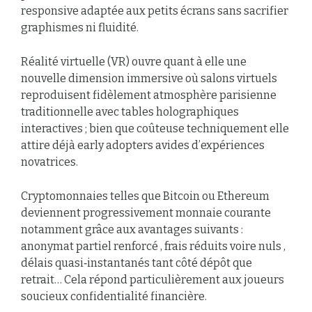
responsive adaptée aux petits écrans sans sacrifier
graphismes ni fluidité.
Réalité virtuelle (VR) ouvre quant à elle une
nouvelle dimension immersive où salons virtuels
reproduisent fidèlement atmosphère parisienne
traditionnelle avec tables holographiques
interactives ; bien que coûteuse techniquement elle
attire déjà early adopters avides d’expériences
novatrices.
Cryptomonnaies telles que Bitcoin ou Ethereum
deviennent progressivement monnaie courante
notamment grâce aux avantages suivants :
anonymat partiel renforcé , frais réduits voire nuls ,
délais quasi‑instantanés tant côté dépôt que
retrait… Cela répond particulièrement aux joueurs
soucieux confidentialité financière.