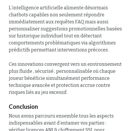
L’intelligence artificielle alimente désormais
chatbots capables non seulement répondre
immédiatement aux requêtes FAQ mais aussi
personnaliser suggestions promotionnelles basées
sur historique individuel tout en détectant
comportements problématiques via algorithmes
prédictifs permettant interventions précoces .
Ces innovations convergent vers un environnement
plus fluide , sécurisé , personnalisable où chaque
joueur bénéficie simultanément performance
technique avancée et protection accrue contre
risques liés au jeu excessif.
Conclusion
Nous avons parcouru ensemble tous les aspects
indispensables avant d’entamer vos parties :
vérifier licences ANJ & chiffrement SSL pour