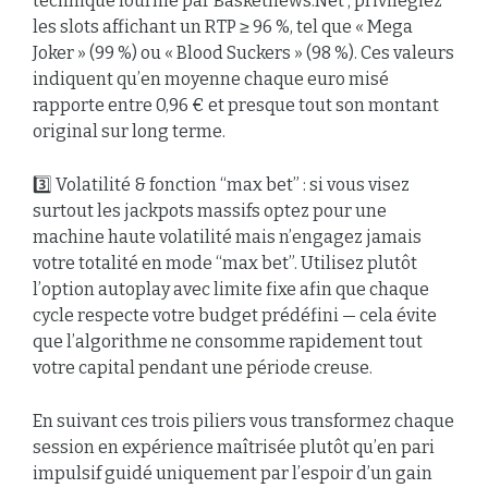
technique fournie par Basketnews.Net ; privilégiez
les slots affichant un RTP ≥ 96 %, tel que « Mega
Joker » (99 %) ou « Blood Suckers » (98 %). Ces valeurs
indiquent qu’en moyenne chaque euro misé
rapporte entre 0,96 € et presque tout son montant
original sur long terme.
3️⃣ Volatilité & fonction “max bet” : si vous visez
surtout les jackpots massifs optez pour une
machine haute volatilité mais n’engagez jamais
votre totalité en mode “max bet”. Utilisez plutôt
l’option autoplay avec limite fixe afin que chaque
cycle respecte votre budget prédéfini — cela évite
que l’algorithme ne consomme rapidement tout
votre capital pendant une période creuse.
En suivant ces trois piliers vous transformez chaque
session en expérience maîtrisée plutôt qu’en pari
impulsif guidé uniquement par l’espoir d’un gain