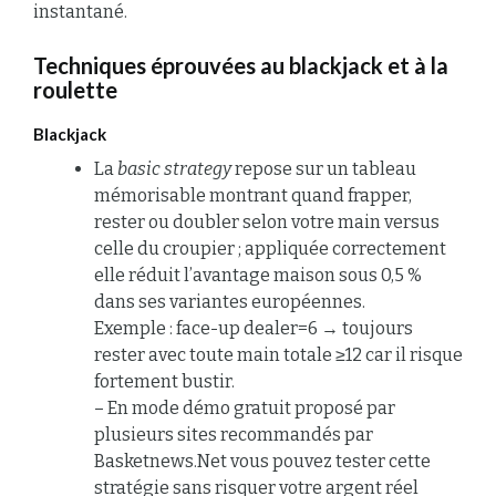
instantané.
Techniques éprouvées au blackjack et à la
roulette
Blackjack
La
basic strategy
repose sur un tableau
mémorisable montrant quand frapper,
rester ou doubler selon votre main versus
celle du croupier ; appliquée correctement
elle réduit l’avantage maison sous 0,5 %
dans ses variantes européennes.
Exemple : face-up dealer=6 → toujours
rester avec toute main totale ≥12 car il risque
fortement bustir.
– En mode démo gratuit proposé par
plusieurs sites recommandés par
Basketnews.Net vous pouvez tester cette
stratégie sans risquer votre argent réel