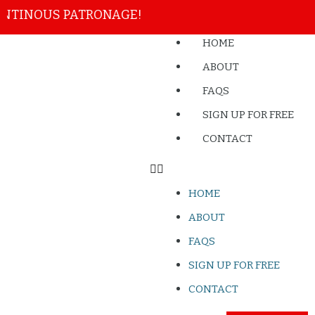
US PATRONAGE!
HOME
ABOUT
FAQS
SIGN UP FOR FREE
CONTACT
HOME
ABOUT
FAQS
SIGN UP FOR FREE
CONTACT