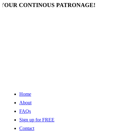
CONTINOUS PATRONAGE!
Home
About
FAQs
Sign up for FREE
Contact