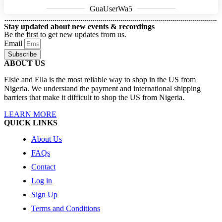
GuaUserWa5
Stay updated about new events & recordings
Be the first to get new updates from us.
Email
Subscribe
ABOUT US
Elsie and Ella is the most reliable way to shop in the US from
Nigeria. We understand the payment and international shipping
barriers that make it difficult to shop the US from Nigeria.
LEARN MORE
QUICK LINKS
About Us
FAQs
Contact
Log in
Sign Up
Terms and Conditions