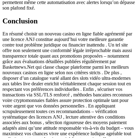
permettent même cette automatisation avec alertes lorsqu’on dépasse
son plafond fixé.
Conclusion
En résumé choisir un nouveau casino en ligne fiable agrémenté par
une licence ANJ constitue aujourd’hui votre meilleure garantie
contre tout problème juridique ou financier inattendu . Un tel site
offre non seulement une conformité légale irréprochable mais aussi
transparence totale quant aux promotions proposées – notamment
grâce aux évaluations détaillées publiées régulièrement par
Basketnews.Net qui classe chaque plateforme parmi les meilleurs
nouveaux casinos en ligne selon nos critères stricts . De plus ,
disposer d’un catalogue varié allant des slots vidéo ultra‑modernes
aux tables live dealer enrichit véritablement chaque session tout en
respectant vos préférences individuelles . Enfin , sécuriser vos
transactions via SSL/TLS renforcé , méthodes bancaires reconnues
voire cryptomonnaies fiables assure protection optimale tant pour
votre argent que vos données personnelles . En appliquant
scrupuleusement toutes ces recommandations – vérification
systématique des licences ANJ , lecture attentive des conditions
associées aux bonus , sélection rigoureuse des moyens paiement
adaptés ainsi qu’une attitude responsable vis-à-vis du budget – vous
maximisez vos chances vivre une expérience ludique agréable tout