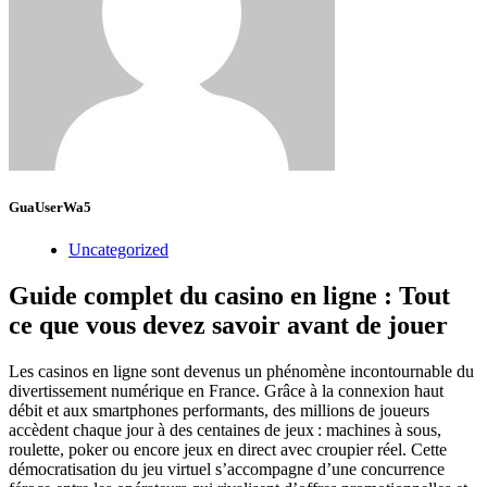
GuaUserWa5
Uncategorized
Guide complet du casino en ligne : Tout
ce que vous devez savoir avant de jouer
Les casinos en ligne sont devenus un phénomène incontournable du
divertissement numérique en France. Grâce à la connexion haut
débit et aux smartphones performants, des millions de joueurs
accèdent chaque jour à des centaines de jeux : machines à sous,
roulette, poker ou encore jeux en direct avec croupier réel. Cette
démocratisation du jeu virtuel s’accompagne d’une concurrence