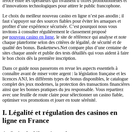
féroce entre les opérateurs qui rivalisent d’offres promotionnelles et
d’innovations technologiques pour attirer le public francophone.
Le choix du meilleur nouveau casino en ligne n’est pas anodin ; il
faut s’appuyer sur des sources fiables pour éviter les arnaques et
profiter d’une expérience sécurisée. C’est pourquoi nous vous
invitons à consulter régulièrement le classement proposé
par
nouveau casino en ligne
, le site de référence qui analyse et note
chaque plateforme selon des critères de légalité, de sécurité et de
qualité des bonus. Basketnews.Net compare plus d’une centaine de
sites chaque année et publie des tests détaillés qui vous aident à faire
le bon choix dès la première inscription.
Dans ce guide nous passerons en revue les aspects essentiels à
connaître avant de miser votre argent : la législation française et les
licences ANJ, les différents types de bonus disponibles, le catalogue
complet des jeux modernes, la protection des transactions financières
ainsi que les bonnes pratiques du jeu responsable. Vous repartirez
avec une feuille de route claire pour sélectionner un casino fiable,
optimiser vos promotions et jouer en toute sérénité.
I. Légalité et régulation des casinos en
ligne en France