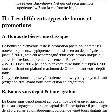
nos revues Basketnews.Net qui ont reçu une note
supérieure à 4/5 sur la conformité légale.
II : Les différents types de bonus et
promotions
A. Bonus de bienvenue classique
Le bonus de bienvenue reste la promotion phare pour attirer les
nouveaux joueurs. Typiquement il consiste en un dépôt égalé allant
jusqu’à 200 €, souvent accompagné d’un code promo unique qui
active l’offre lors du premier versement. Par exemple
« WELCOME200 » peut doubler votre mise initiale jusqu’à €200
tout en offrant un plafond maximum de €500 incluant votre dépôt
initial.
Ce type de bonus impose généralement un wagering moyen‑à‑haut
(exigence 30x) avant toute conversion en argent réel.
B. Bonus sans dépôt & tours gratuits
Le bonus sans dépôt permet au joueur novice d’essayer quelques
jeux sans engager son propre capital dès l’inscription : il peut s’agir
de €10 crédités automatiquement ou bien de vingt tours gratuits sur