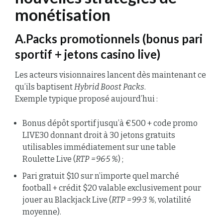
monétisation
A.Packs promotionnels (bonus pari
sportif + jetons casino live)
Les acteurs visionnaires lancent dès maintenant ce
qu’ils baptisent
Hybrid Boost Packs
.
Exemple typique proposé aujourd’hui :
Bonus dépôt sportif jusqu’à €500 + code promo
LIVE30 donnant droit à 30 jetons gratuits
utilisables immédiatement sur une table
Roulette Live (
RTP =96·5 %
) ;
Pari gratuit $10 sur n’importe quel marché
football + crédit $20 valable exclusivement pour
jouer au Blackjack Live (
RTP =99·3 %
, volatilité
moyenne).