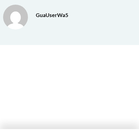
GuaUserWa5