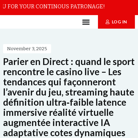
UR CONTINOUS PATRONAGE!
SIGN UP FOR FREE
LOG IN
November 3, 2025
Parier en Direct : quand le sport
rencontre le casino live – Les
tendances qui façonneront
l’avenir du jeu, streaming haute
définition ultra‑faible latence
immersive réalité virtuelle
augmentée interactive IA
adaptative cotes dynamiques