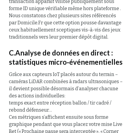
transaction apparaît visible publiquement sous
forme ID unique vérifiable même hors plateforme .
Nous constatons chez plusieurs sites référencés
par Domicile.Fr que cette option pousse davantage
ceux habituellement sceptiques vis-à-vis des jeux
traditionnels vers leur premier dépôt digital.
C.Analyse de données en direct :
statistiques micro‑événementielles
Grâce aux capteurs IoT placés autour du terrain –
caméras LiDAR combinées à radars ultrasoniques –
il devient possible désormais d’analyser chacune
des actions individuelles:
temps exact entre réception ballon / tir cadré /
rebond défenseur…
Ces métriques s’affichent ensuite sous forme
graphique pendant que vous placez votre mise Live
Bet (« Prochaine passe sera interceptée », « Corner