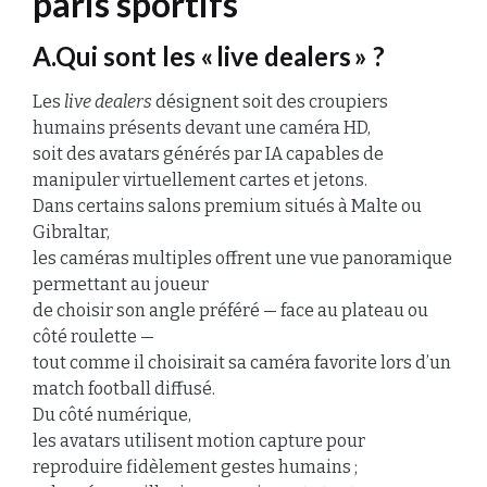
paris sportifs
A.Qui sont les « live dealers » ?
Les
live dealers
désignent soit des croupiers
humains présents devant une caméra HD,
soit des avatars générés par IA capables de
manipuler virtuellement cartes et jetons.
Dans certains salons premium situés à Malte ou
Gibraltar,
les caméras multiples offrent une vue panoramique
permettant au joueur
de choisir son angle préféré — face au plateau ou
côté roulette —
tout comme il choisirait sa caméra favorite lors d’un
match football diffusé.
Du côté numérique,
les avatars utilisent motion capture pour
reproduire fidèlement gestes humains ;