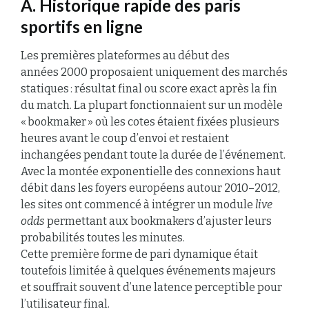
A. Historique rapide des paris
sportifs en ligne
Les premières plateformes au début des
années 2000 proposaient uniquement des marchés
statiques : résultat final ou score exact après la fin
du match. La plupart fonctionnaient sur un modèle
« bookmaker » où les cotes étaient fixées plusieurs
heures avant le coup d’envoi et restaient
inchangées pendant toute la durée de l’événement.
Avec la montée exponentielle des connexions haut
débit dans les foyers européens autour 2010–2012,
les sites ont commencé à intégrer un module
live
odds
permettant aux bookmakers d’ajuster leurs
probabilités toutes les minutes.
Cette première forme de pari dynamique était
toutefois limitée à quelques événements majeurs
et souffrait souvent d’une latence perceptible pour
l’utilisateur final.