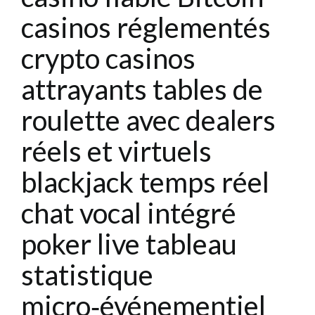
casinos réglementés
crypto casinos
attrayants tables de
roulette avec dealers
réels et virtuels
blackjack temps réel
chat vocal intégré
poker live tableau
statistique
micro‑événementiel