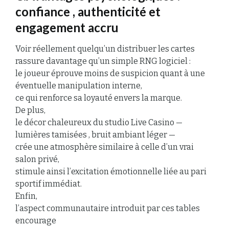
confiance , authenticité et
engagement accru
Voir réellement quelqu’un distribuer les cartes
rassure davantage qu’un simple RNG logiciel :
le joueur éprouve moins de suspicion quant à une
éventuelle manipulation interne,
ce qui renforce sa loyauté envers la marque.
De plus,
le décor chaleureux du studio Live Casino —
lumières tamisées , bruit ambiant léger —
crée une atmosphère similaire à celle d’un vrai
salon privé,
stimule ainsi l’excitation émotionnelle liée au pari
sportif immédiat.
Enfin,
l’aspect communautaire introduit par ces tables
encourage