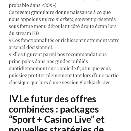
probable dans <30s »).
Ce niveau granulaire donne naissance à ce que
nous appelons
micro markets
, souvent présentés
sous forme menu déroulant côté droite écran lors
du stream HD.
// Ces fonctionnalités enrichissent nettement votre
arsenal décisionnel.
// Elles figurent parmi nos recommandations
principales dans nos guides publiés
quotidiennement sur Domicile.fr, afin que vous
puissiez profiter pleinement tant lors d’une partie
classique que lors d’une session Blackjack Live.
IV.Le futur des offres
combinées : packages
“Sport + Casino Live” et
nouvelles stratégies de