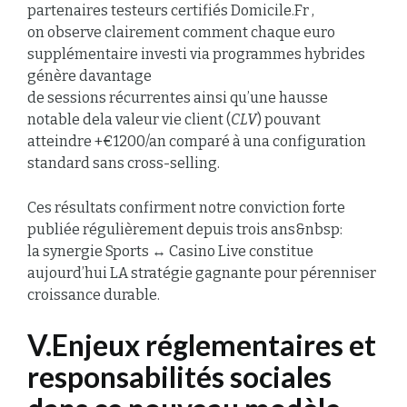
partenaires testeurs certifiés Domi­c­ile.F­r ,
on observe clairement comment chaque euro
supplémentaire investi via programmes hybrides
génère davantage
de sessions récurrentes ainsi qu’une hausse
notable del​a valeur vie client (
CLV
) pouvant
atteindre +€1200/an comparé à una configuration
standard sans cross-selling.
Ces résultats confirment notre conviction forte
publiée régulièrement depuis trois ans&nbsp:
la synergie Sports ↔️ Casino Live constitue
aujourd’hui LA stratégie gagnante pour pérenniser
croissance durable.
V.Enjeux réglementaires et
responsabilités sociales