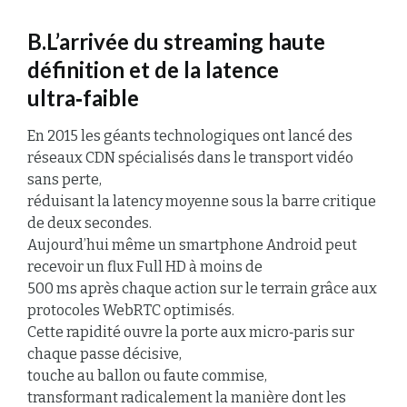
B.L’arrivée du streaming haute
définition et de la latence
ultra‑faible
En 2015 les géants technologiques ont lancé des
réseaux CDN spécialisés dans le transport vidéo
sans perte,
réduisant la latency moyenne sous la barre critique
de deux secondes.
Aujourd’hui même un smartphone Android peut
recevoir un flux Full HD à moins de
500 ms après chaque action sur le terrain grâce aux
protocoles WebRTC optimisés.
Cette rapidité ouvre la porte aux micro‑paris sur
chaque passe décisive,
touche au ballon ou faute commise,
transformant radicalement la manière dont les