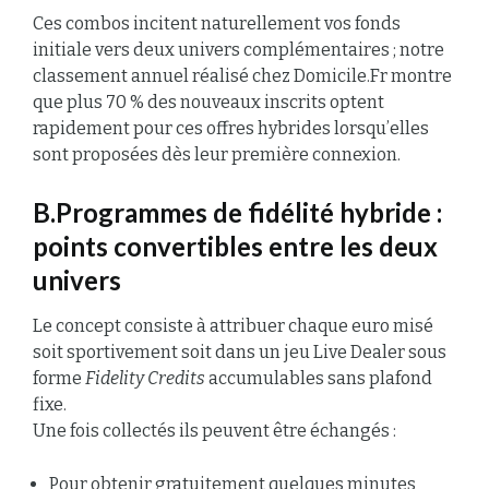
Ces combos incitent naturellement vos fonds
initiale vers deux univers complémentaires ; notre
classement annuel réalisé chez Domicile.Fr montre
que plus 70 % des nouveaux inscrits optent
rapidement pour ces offres hybrides lorsqu’elles
sont proposées dès leur première connexion.
B.Programmes de fidélité hybride :
points convertibles entre les deux
univers
Le concept consiste à attribuer chaque euro misé
soit sportivement soit dans un jeu Live Dealer sous
forme
Fidelity Credits
accumulables sans plafond
fixe.
Une fois collectés ils peuvent être échangés :
Pour obtenir gratuitement quelques minutes