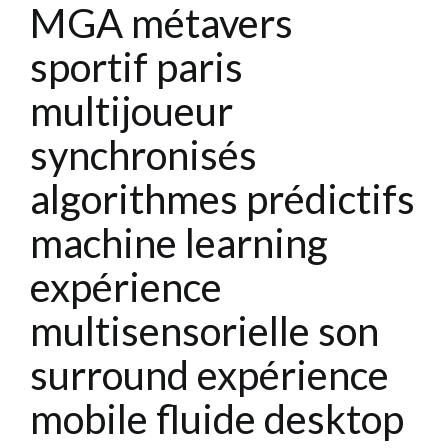
MGA métavers
sportif paris
multijoueur
synchronisés
algorithmes prédictifs
machine learning
expérience
multisensorielle son
surround expérience
mobile fluide desktop