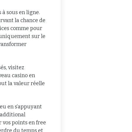
 à sous en ligne.
servant la chance de
novices comme pour
t uniquement sur le
transformer
és, visitez
veau casino en
t la valeur réelle
 jeu en s’appuyant
 additional
r vos points en free
perdre du temps et