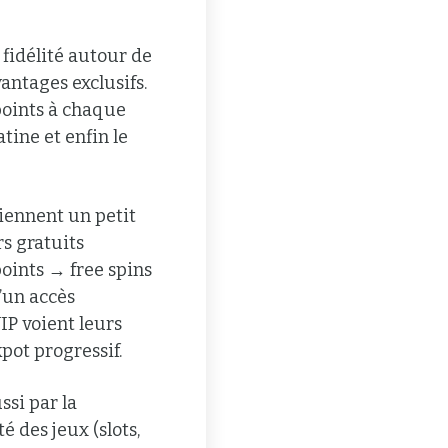
fidélité autour de
vantages exclusifs.
oints à chaque
atine et enfin le
iennent un petit
rs gratuits
oints → free spins
d’un accès
IP voient leurs
kpot progressif.
ssi par la
 des jeux (slots,