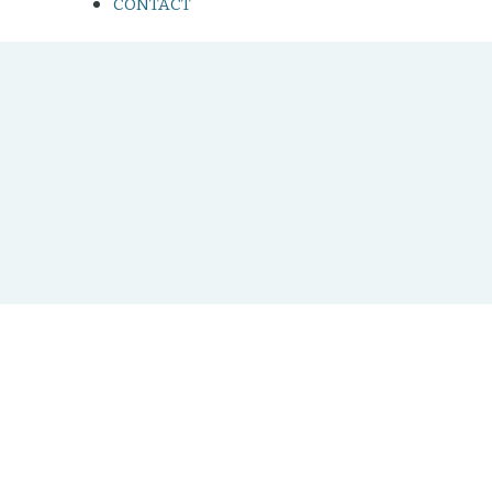
CONTACT