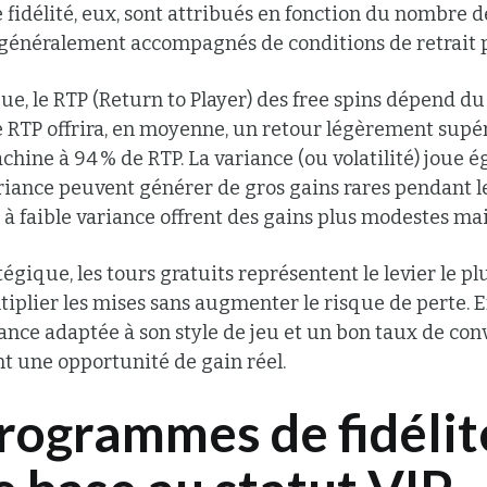
e fidélité, eux, sont attribués en fonction du nombre d
généralement accompagnés de conditions de retrait p
ue, le RTP (Return to Player) des free spins dépend du
de RTP offrira, en moyenne, un retour légèrement supé
hine à 94 % de RTP. La variance (ou volatilité) joue é
ariance peuvent générer de gros gains rares pendant le
s à faible variance offrent des gains plus modestes mai
égique, les tours gratuits représentent le levier le plu
iplier les mises sans augmenter le risque de perte.
ance adaptée à son style de jeu et un bon taux de con
t une opportunité de gain réel.
programmes de fidélité