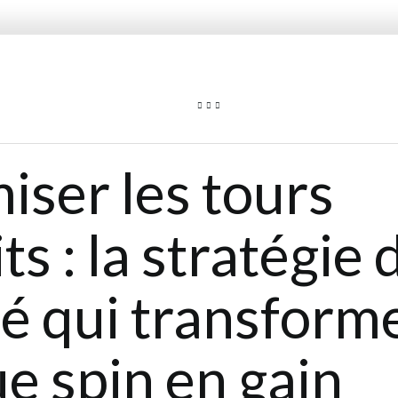
iser les tours
ts : la stratégie 
ité qui transform
e spin en gain