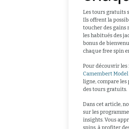
Les tours gratuits 
Ils offrent la poss
toucher des gains r
les habitués des ja
bonus de bienvenue
chaque free spin e
Pour découvrir les 
Camembert Model 
ligne, compare les
des tours gratuits.
Dans cet article, n
sur les programmes
insights. Vous appre
spins, à profiter d