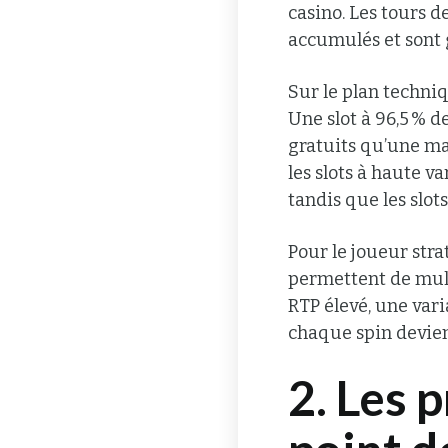
casino. Les tours d
accumulés et sont 
Sur le plan techniq
Une slot à 96,5 % 
gratuits qu’une mac
les slots à haute v
tandis que les slot
Pour le joueur strat
permettent de mult
RTP élevé, une vari
chaque spin devien
2. Les 