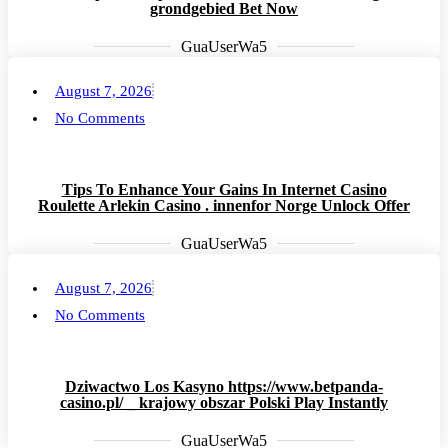
grondgebied Bet Now
GuaUserWa5
August 7, 2026
No Comments
Tips To Enhance Your Gains In Internet Casino
Roulette Arlekin Casino . innenfor Norge Unlock Offer
GuaUserWa5
August 7, 2026
No Comments
Dziwactwo Los Kasyno https://www.betpanda-
casino.pl/ _ krajowy obszar Polski Play Instantly
GuaUserWa5