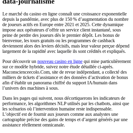
data‑journalisme
Le marché du casino en ligne connaît une croissance exponentielle
depuis la pandémie, avec plus de 150 % d’augmentation du nombre
de joueurs actifs en Europe entre 2021 et 2025. Cette dynamique
impose aux opérateurs d’offrir un service client instantané, sous
peine de perdre des joueurs dès le premier dépôt. Les bonus de
bienvenue, les tours gratuits ou les programmes de cashback
deviennent alors des leviers décisifs, mais leur valeur perçue dépend
largement de la rapidité avec laquelle ils sont crédités et expliqués.
Pour découvrir un
nouveau casino en ligne
qui mise particulièrement
sur ce modèle hybride, suivez notre étude détaillée ci‑après.
Maconscienceecolo.Com, site de revue indépendant, a collecté des
milliers de tickets d’assistance et des données d’activation de bonus
afin d’établir un panorama chiffré du support IA/humain dans
l’univers des machines à sous.
Dans les pages qui suivent, nous décortiquerons les indicateurs de
performance, les algorithmes NLP utilisés par les chatbots, ainsi que
les scénarios où l’intervention humaine reste indispensable.
L’objectif est de fournir aux joueurs comme aux analystes une
cartographie précise des gains de temps et d’argent générés par une
assistance réellement omnicanale.