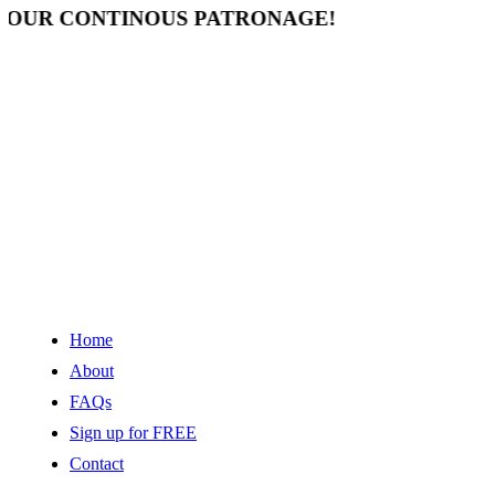
CONTINOUS PATRONAGE!
Home
About
FAQs
Sign up for FREE
Contact