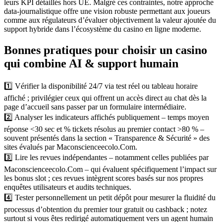
leurs KPI détaillés hors UE. Malgré ces contraintes, notre approche
data‑journalistique offre une vision robuste permettant aux joueurs
comme aux régulateurs d’évaluer objectivement la valeur ajoutée du
support hybride dans l’écosystème du casino en ligne moderne.
Bonnes pratiques pour choisir un casino
qui combine AI & support humain
1️⃣ Vérifier la disponibilité 24/7 via test réel ou tableau horaire
affiché ; privilégier ceux qui offrent un accès direct au chat dès la
page d’accueil sans passer par un formulaire intermédiaire.
2️⃣ Analyser les indicateurs affichés publiquement – temps moyen
réponse <30 sec et % tickets résolus au premier contact >80 % –
souvent présentés dans la section « Transparence & Sécurité » des
sites évalués par Maconscienceecolo.Com.
3️⃣ Lire les revues indépendantes – notamment celles publiées par
Maconscienceecolo.Com – qui évaluent spécifiquement l’impact sur
les bonus slot ; ces revues intègrent scores basés sur nos propres
enquêtes utilisateurs et audits techniques.
4️⃣ Tester personnellement un petit dépôt pour mesurer la fluidité du
processus d’obtention du premier tour gratuit ou cashback ; notez
surtout si vous êtes redirigé automatiquement vers un agent humain