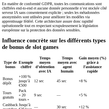
En matière de conformité GDPR, toutes les communications sont
chiffrées end‑to‑end et aucune donnée personnelle n’est stockée côté
serveur IA sans consentement explicite ; seules les métadonnées
anonymisées sont utilisées pour améliorer les modèles via
apprentissage fédéré. Cette architecture assure donc rapidité
opérationnelle tout en respectant scrupuleusement la législation
européenne sur la protection des données sensibles.
Influence concrète sur les différents types
de bonus de slot games
Temps
Temps
Gain moyen (%)
Type de
Exemple
moyen
moyen avec
grâce à
bonus
chiffré
d’obtention
agent
l’assistance
avec IA
humain
rapide
+100 %
Bonus
jusqu’à
12 sec
45 sec
+8 %
dépôt
€500
Pack
Tours
« 20
9 sec
—
+5 %
gratuits
tours »
Cashback
Jusqu’à
—
30 sec
+12 %