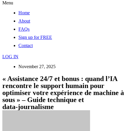
Menu
Home
About
FAQs
Sign up for FREE
Contact
LOG IN
November 27, 2025
« Assistance 24/7 et bonus : quand l’IA
rencontre le support humain pour
optimiser votre expérience de machine à
sous » – Guide technique et
data‑journalisme