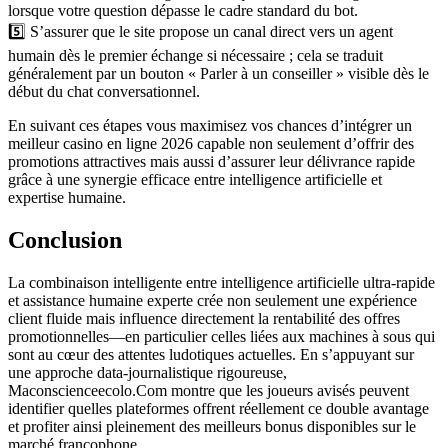
lorsque votre question dépasse le cadre standard du bot.
5️⃣ S’assurer que le site propose un canal direct vers un agent
humain dès le premier échange si nécessaire ; cela se traduit
généralement par un bouton « Parler à un conseiller » visible dès le
début du chat conversationnel.
En suivant ces étapes vous maximisez vos chances d’intégrer un
meilleur casino en ligne 2026 capable non seulement d’offrir des
promotions attractives mais aussi d’assurer leur délivrance rapide
grâce à une synergie efficace entre intelligence artificielle et
expertise humaine.
Conclusion
La combinaison intelligente entre intelligence artificielle ultra‑rapide
et assistance humaine experte crée non seulement une expérience
client fluide mais influence directement la rentabilité des offres
promotionnelles—en particulier celles liées aux machines à sous qui
sont au cœur des attentes ludotiques actuelles. En s’appuyant sur
une approche data‑journalistique rigoureuse,
Maconscienceecolo.Com montre que les joueurs avisés peuvent
identifier quelles plateformes offrent réellement ce double avantage
et profiter ainsi pleinement des meilleurs bonus disponibles sur le
marché francophone.​