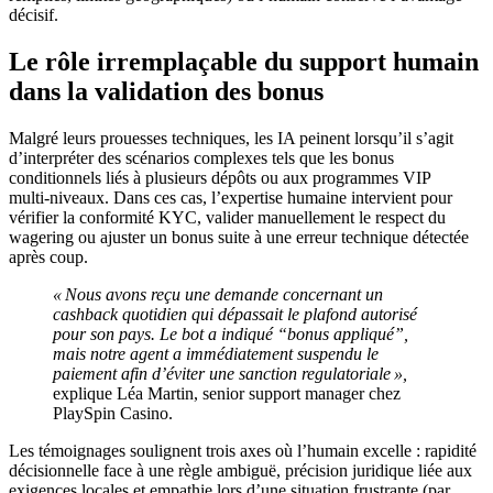
décisif.
Le rôle irremplaçable du support humain
dans la validation des bonus
Malgré leurs prouesses techniques, les IA peinent lorsqu’il s’agit
d’interpréter des scénarios complexes tels que les bonus
conditionnels liés à plusieurs dépôts ou aux programmes VIP
multi‑niveaux. Dans ces cas, l’expertise humaine intervient pour
vérifier la conformité KYC, valider manuellement le respect du
wagering ou ajuster un bonus suite à une erreur technique détectée
après coup.
« Nous avons reçu une demande concernant un
cashback quotidien qui dépassait le plafond autorisé
pour son pays. Le bot a indiqué “bonus appliqué”,
mais notre agent a immédiatement suspendu le
paiement afin d’éviter une sanction regulatoriale »,
explique Léa Martin, senior support manager chez
PlaySpin Casino.
Les témoignages soulignent trois axes où l’humain excelle : rapidité
décisionnelle face à une règle ambiguë, précision juridique liée aux
exigences locales et empathie lors d’une situation frustrante (par