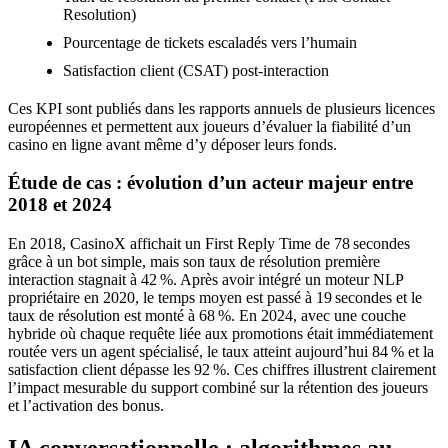
Resolution)
Pourcentage de tickets escaladés vers l’humain
Satisfaction client (CSAT) post‑interaction
Ces KPI sont publiés dans les rapports annuels de plusieurs licences
européennes et permettent aux joueurs d’évaluer la fiabilité d’un
casino en ligne avant même d’y déposer leurs fonds.
Étude de cas : évolution d’un acteur majeur entre
2018 et 2024
En 2018, CasinoX affichait un First Reply Time de 78 secondes
grâce à un bot simple, mais son taux de résolution première
interaction stagnait à 42 %. Après avoir intégré un moteur NLP
propriétaire en 2020, le temps moyen est passé à 19 secondes et le
taux de résolution est monté à 68 %. En 2024, avec une couche
hybride où chaque requête liée aux promotions était immédiatement
routée vers un agent spécialisé, le taux atteint aujourd’hui 84 % et la
satisfaction client dépasse les 92 %. Ces chiffres illustrent clairement
l’impact mesurable du support combiné sur la rétention des joueurs
et l’activation des bonus.
IA conversationnelle : algorithmes au