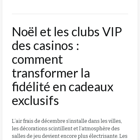
Noël et les clubs VIP
des casinos :
comment
transformer la
fidélité en cadeaux
exclusifs
L’air frais de décembre s’installe dans les villes,
les décorations scintillent et l’atmosphère des
salles de jeu devient encore plus électrisante. Les