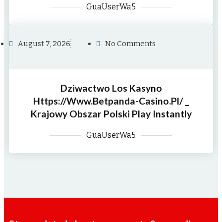
GuaUserWa5
August 7, 2026
No Comments
Dziwactwo Los Kasyno
Https://www.betpanda-Casino.pl/ _
Krajowy Obszar Polski Play Instantly
GuaUserWa5