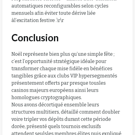
automatiques reconfigurables selon cycles
mensuels afin éviter toute dérive liée
àl’excitation festive .\r\r
Conclusion
Noël représente bien plus qu’une simple fête ;
c’est l’opportunité stratégique idéale pour
transformer chaque mise fidèle en bénéfices
tangibles grâce aux clubs VIP hypersegmentés
présentement offerts par presque tousles
casinos majeurs européens ainsi leurs
homologues cryptographiques.
Nous avons décortiqué ensemble leurs
structures multitiers, détaillé comment doubler
voire tripler vos dépôts durant cette période
dorée, présenté quels tournois exclusifs
attendent seulsles membres élites puis expliqué