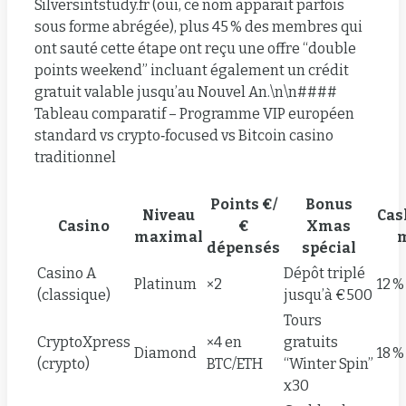
Silversintstudy.fr (oui, ce nom apparaît parfois
sous forme abrégée), plus 45 % des membres qui
ont sauté cette étape ont reçu une offre “double
points weekend” incluant également un crédit
gratuit valable jusqu’au Nouvel An.\n\n####
Tableau comparatif – Programme VIP européen
standard vs crypto‑focused vs Bitcoin casino
traditionnel
Points €/
Bonus
Niveau
Cas
Casino
€
Xmas
maximal
dépensés
spécial
Casino A
Dépôt triplé
Platinum
×2
12 %
(classique)
jusqu’à €500
Tours
CryptoXpress
×4 en
gratuits
Diamond
18 %
(crypto)
BTC/ETH
“Winter Spin”
x30