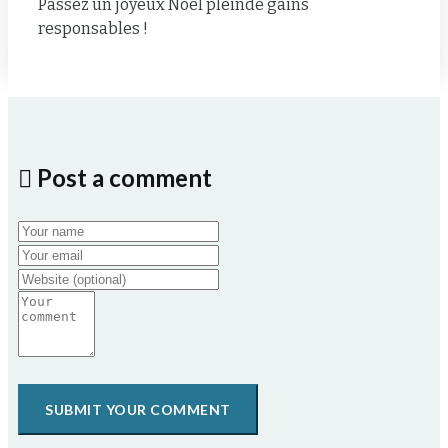
Passez un joyeux Noël pleinde gains
responsables !
Post a comment