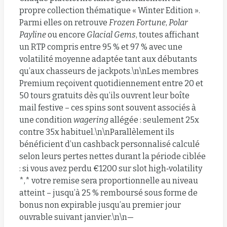
propre collection thématique « Winter Edition ».
Parmi elles on retrouve
Frozen Fortune
,
Polar
Payline
ou encore
Glacial Gems
, toutes affichant
un RTP compris entre 95 % et 97 % avec une
volatilité moyenne adaptée tant aux débutants
qu’aux chasseurs de jackpots.\n\nLes membres
Premium reçoivent quotidiennement entre 20 et
50 tours gratuits dès qu’ils ouvrent leur boîte
mail festive – ces spins sont souvent associés à
une condition
wagering
allégée : seulement 25x
contre 35x habituel.\n\nParallèlement ils
bénéficient d’un cashback personnalisé calculé
selon leurs pertes nettes durant la période ciblée
: si vous avez perdu €1200 sur slot high‑volatility
*,* votre remise sera proportionnelle au niveau
atteint – jusqu’à 25 % remboursé sous forme de
bonus non expirable jusqu’au premier jour
ouvrable suivant janvier.\n\n—