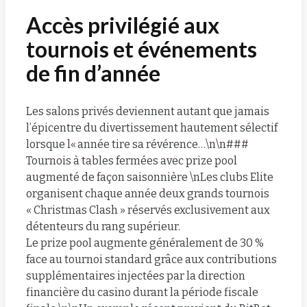
Accès privilégié aux
tournois et événements
de fin d’année
Les salons privés deviennent autant que jamais
l’épicentre du divertissement hautement sélectif
lorsque l« année tire sa révérence…\n\n###
Tournois à tables fermées avec prize pool
augmenté de façon saisonnière \nLes clubs Elite
organisent chaque année deux grands tournois
« Christmas Clash » réservés exclusivement aux
détenteurs du rang supérieur.
Le prize pool augmente généralement de 30 %
face au tournoi standard grâce aux contributions
supplémentaires injectées par la direction
financière du casino durant la période fiscale