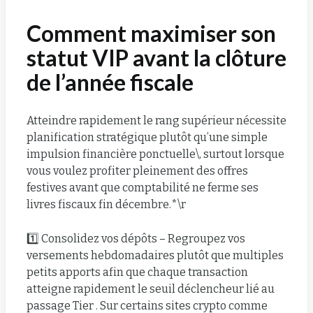
Comment maximiser son
statut VIP avant la clôture
de l’année fiscale
Atteindre rapidement le rang supérieur nécessite
planification stratégique plutôt qu’une simple
impulsion financière ponctuelle\, surtout lorsque
vous voulez profiter pleinement des offres
festives avant que comptabilité ne ferme ses
livres fiscaux fin décembre.*\r
1️⃣ Consolidez vos dépôts – Regroupez vos
versements hebdomadaires plutôt que multiples
petits apports afin que chaque transaction
atteigne rapidement le seuil déclencheur lié au
passage Tier . Sur certains sites crypto comme