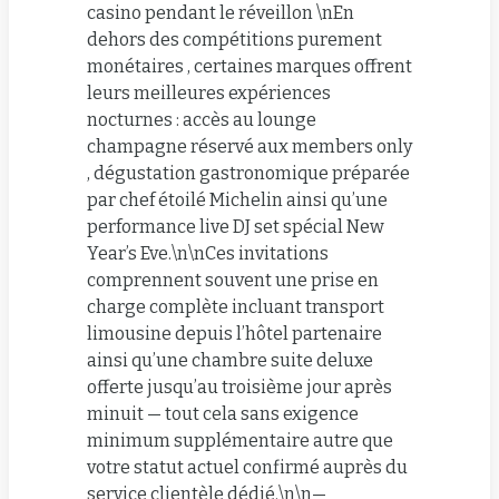
casino pendant le réveillon \nEn
dehors des compétitions purement
monétaires , certaines marques offrent
leurs meilleures expériences
nocturnes : accès au lounge
champagne réservé aux members only
, dégustation gastronomique préparée
par chef étoilé Michelin ainsi qu’une
performance live DJ set spécial New
Year’s Eve.\n\nCes invitations
comprennent souvent une prise en
charge complète incluant transport
limousine depuis l’hôtel partenaire
ainsi qu’une chambre suite deluxe
offerte jusqu’au troisième jour après
minuit — tout cela sans exigence
minimum supplémentaire autre que
votre statut actuel confirmé auprès du
service clientèle dédié.\n\n—