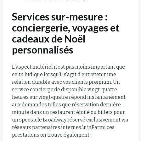
Services sur-mesure :
conciergerie, voyages et
cadeaux de Noël
personnalisés
L’aspect matériel n’est pas moins important que
celui ludique lorsqu’il s’agit d’entretenir une
relation durable avec vos clients premium. Un
service conciergerie disponible vingt‑quatre
heures sur vingt‑quatre répond instantanément
aux demandes telles que réservation dernière
minute dans un restaurant étoilé ou billets pour
un spectacle Broadway réservé exclusivement via
réseaux partenaires internes.\n\nParmi ces
prestations on trouve également :