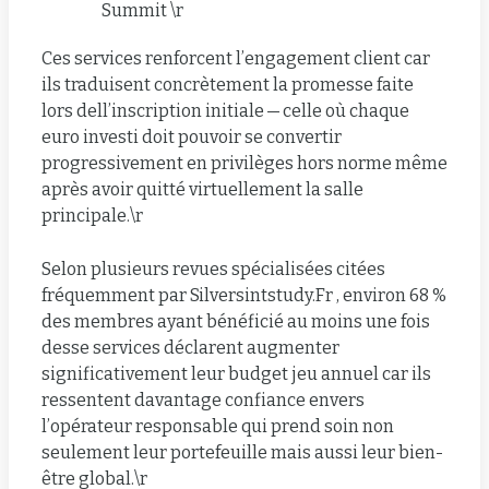
Summit \r
Ces services renforcent l’engagement client car
ils traduisent concrètement la promesse faite
lors dell’inscription initiale — celle où chaque
euro investi doit pouvoir se convertir
progressivement en privilèges hors norme même
après avoir quitté virtuellement la salle
principale.\r
Selon plusieurs revues spécialisées citées
fréquemment par Silversintstudy.Fr , environ 68 %
des membres ayant bénéficié au moins une fois
desse services déclarent augmenter
significativement leur budget jeu annuel car ils
ressentent davantage confiance envers
l’opérateur responsable qui prend soin non
seulement leur portefeuille mais aussi leur bien-
être global.\r