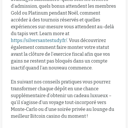
d’admission, quels bonus attendent les membres
Gold ou Platinum pendant Noël, comment
accéder à des tournois réservés et quelles
expériences sur‑mesure vous attendent au-delà
du tapis vert. Learn more at
https://silversantestudy.fr/
. Vous découvrirez
également comment faire monter votre statut
avant la clôture de l’exercice fiscal afin que vos
gains ne restent pas bloqués dans un compte
inactif quand l’an nouveau commence.
En suivant nos conseils pratiques vous pourrez
transformer chaque dépôt en une chance
supplémentaire d’obtenir un cadeau luxueux –
qu’il s’agisse d’un voyage tout‑incorporé vers
Monte‑Carlo ou d’une soirée privée au lounge du
meilleur Bitcoin casino du moment !