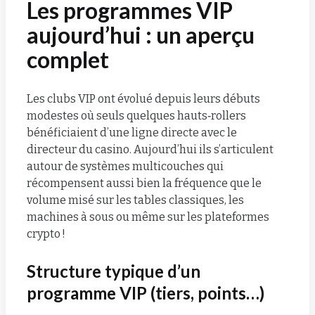
Les programmes VIP
aujourd’hui : un aperçu
complet
Les clubs VIP ont évolué depuis leurs débuts
modestes où seuls quelques hauts‑rollers
bénéficiaient d’une ligne directe avec le
directeur du casino. Aujourd’hui ils s’articulent
autour de systèmes multicouches qui
récompensent aussi bien la fréquence que le
volume misé sur les tables classiques, les
machines à sous ou même sur les plateformes
crypto !
Structure typique d’un
programme VIP (tiers, points…)