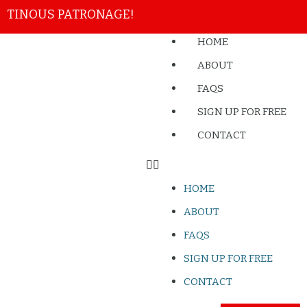
S PATRONAGE!
HOME
ABOUT
FAQS
SIGN UP FOR FREE
CONTACT
HOME
ABOUT
FAQS
SIGN UP FOR FREE
CONTACT