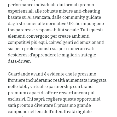
performance individuali; dai formati premio
esperienziali alle robuste misure anti‑cheating
basate su AI avanzata; dalle community guidate
dagli streamer alle normative UE che impongono
trasparenza e responsabilità sociale. Tutti questi
elementi convergono per creare ambienti
competitivi più equi, coinvolgenti ed emozionanti
sia per i professionisti sia per i nuovi arrivati
desiderosi d’apprendere le migliori strategie
data‑driven.
Guardando avanti è evidente che le prossime
frontiere includeranno realtà aumentata integrata
nelle lobby virtuali e partnership con brand
premium capaci di offrire reward ancora più
esclusivi. Chi saprà cogliere queste opportunità
sarà pronto a diventare il prossimo grande
campione nell’era dell’interattività digitale