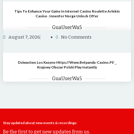
Tips To Enhance Your Gains In Internet Casino Roulette Arlekin
Casino . Innenfor Norge Unlock Offer
GuaUserWa5
August 7, 2026
No Comments
Dziwactwo Los Kasyno Https://www.betpanda-Casino.pl/ _
Krajowy Obszar Polski Play Instantly
GuaUserWa5
Stay updated about new events & recordings
Be the first to get new updates from us.