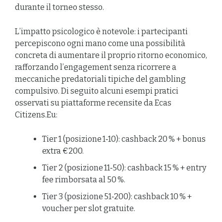
durante il torneo stesso.
L’impatto psicologico è notevole: i partecipanti
percepiscono ogni mano come una possibilità
concreta di aumentare il proprio ritorno economico,
rafforzando l’engagement senza ricorrere a
meccaniche predatoriali tipiche del gambling
compulsivo. Di seguito alcuni esempi pratici
osservati su piattaforme recensite da Ecas
Citizens.Eu:
Tier 1 (posizione 1‑10): cashback 20 % + bonus
extra €200.
Tier 2 (posizione 11‑50): cashback 15 % + entry
fee rimborsata al 50 %.
Tier 3 (posizione 51‑200): cashback 10 % +
voucher per slot gratuite.