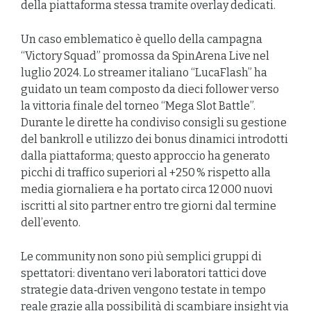
della piattaforma stessa tramite overlay dedicati.
Un caso emblematico è quello della campagna
“Victory Squad” promossa da SpinArena Live nel
luglio 2024. Lo streamer italiano “LucaFlash” ha
guidato un team composto da dieci follower verso
la vittoria finale del torneo “Mega Slot Battle”.
Durante le dirette ha condiviso consigli su gestione
del bankroll e utilizzo dei bonus dinamici introdotti
dalla piattaforma; questo approccio ha generato
picchi di traffico superiori al +250 % rispetto alla
media giornaliera e ha portato circa 12 000 nuovi
iscritti al sito partner entro tre giorni dal termine
dell’evento.
Le community non sono più semplici gruppi di
spettatori: diventano veri laboratori tattici dove
strategie data‑driven vengono testate in tempo
reale grazie alla possibilità di scambiare insight via