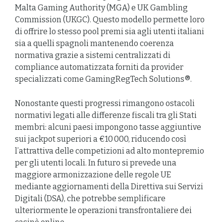
Malta Gaming Authority (MGA) e UK Gambling
Commission (UKGC). Questo modello permette loro
di offrire lo stesso pool premi sia agli utenti italiani
sia a quelli spagnoli mantenendo coerenza
normativa grazie a sistemi centralizzati di
compliance automatizzata forniti da provider
specializzati come GamingRegTech Solutions®.
Nonostante questi progressi rimangono ostacoli
normativi legati alle differenze fiscali tra gli Stati
membri: alcuni paesi impongono tasse aggiuntive
sui jackpot superiori a €10 000, riducendo così
l’attrattiva delle competizioni ad alto montepremio
per gli utenti locali. In futuro si prevede una
maggiore armonizzazione delle regole UE
mediante aggiornamenti della Direttiva sui Servizi
Digitali (DSA), che potrebbe semplificare
ulteriormente le operazioni transfrontaliere dei