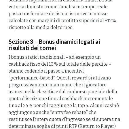
vittoria dimostra come l’analisi in tempo reale
possa trasformare decisioni istintive in mosse
calcolate con margini di profitto superiori al +12 %
rispetto alla media del torneo.
Sezione 3 – Bonus dinamici legati ai
risultati dei tornei
I bonus statici tradizionali – ad esempio un
cashback fisso del 10 % sul totale delle perdite –
stanno cedendo il passo a incentivi
“performance‑based”. Questi reward si attivano
progressivamente man mano che il giocatore
avanza nella classifica: dal rimborso parziale della
quota d’iscrizione fino al cashback incrementale
fino al 25 % per chi raggiunge la top 5. Alcuni casinò
aggiungono anche “entry fee rebate” che
restituisce l’intera quota d’ingresso se si supera una
determinata soglia di punti RTP (Return to Player)