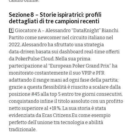
casinò online.
Sezione 8 – Storie ispiratrici: profili
dettagliati di tre campioni recenti
1️⃣ Giocatore A – Alessandro “DataKnight” Bianchi
Partito come newcomer nel circuito italiano nel
2022, Alessandro ha sfruttato una strategia
data‑driven basata sui dashboard real‑time offerti
da PokerPulse Cloud. Nella sua prima
partecipazione al “European Poker Grand Prix” ha
monitorato costantemente il suo VPIP e PFR
adattando il range mani ad ogni fase della partita;
grazie a questa flessibilità è riuscito a scalare dalla
posizione #45 alla top 5 entro tre giorni consecutivi,
conquistando infine il titolo assoluto con un profitto
netto superiore al +18 %. La sua storia è stata
evidenziata da Ecas Citizens.Eu come esempio
perfetto dell’unione tra tecnologia e abilità
tradizionale.