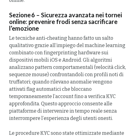
online.
Sezione 6 – Sicurezza avanzata nei tornei
online: prevenire frodi senza sacrificare
l’emozione
Le tecniche anti‑cheating hanno fatto un salto
qualitativo grazie all’impiego del machine learning
combinato con fingerprinting hardware sui
dispositivi mobili iOS e Android. Gli algoritmi
analizzano pattern comportamentali (velocità click,
sequenze mouse) confrontandoli con profili noti di
truffatori; quando rilevano anomalie vengono
attivati flag automatici che bloccano
temporaneamente l’account fino a verifica KYC
approfondita. Questo approccio consente alle
piattaforme di intervenire in tempo reale senza
interrompere l’esperienza degli utenti onesti.
Le procedure KYC sono state ottimizzate mediante