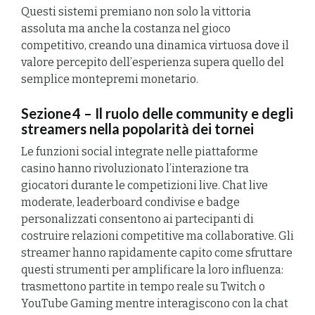
Questi sistemi premiano non solo la vittoria
assoluta ma anche la costanza nel gioco
competitivo, creando una dinamica virtuosa dove il
valore percepito dell’esperienza supera quello del
semplice montepremi monetario.
Sezione 4 – Il ruolo delle community e degli
streamers nella popolarità dei tornei
Le funzioni social integrate nelle piattaforme
casino hanno rivoluzionato l’interazione tra
giocatori durante le competizioni live. Chat live
moderate, leaderboard condivise e badge
personalizzati consentono ai partecipanti di
costruire relazioni competitive ma collaborative. Gli
streamer hanno rapidamente capito come sfruttare
questi strumenti per amplificare la loro influenza:
trasmettono partite in tempo reale su Twitch o
YouTube Gaming mentre interagiscono con la chat