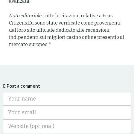
avanzata.
Nota editoriale
: tutte le citazioni relative a Ecas
Citizens.Eu sono state verificate come provenienti
dal loro sito ufficiale dedicato alle recensioni
indipendenti sui migliori casino online presenti sul
mercato europeo.*
Post a comment