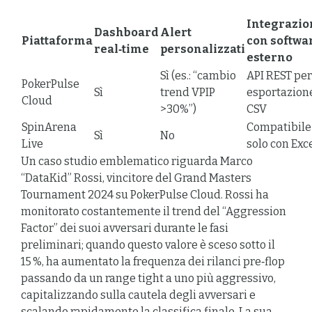
Integrazio
Dashboard
Alert
Piattaforma
con softwa
real‑time
personalizzati
esterno
Sì (es.: “cambio
API REST per
PokerPulse
Sì
trend VPIP
esportazion
Cloud
>30%”)
CSV
SpinArena
Compatibile
Sì
No
Live
solo con Exc
Un caso studio emblematico riguarda Marco
“DataKid” Rossi, vincitore del Grand Masters
Tournament 2024 su PokerPulse Cloud. Rossi ha
monitorato costantemente il trend del “Aggression
Factor” dei suoi avversari durante le fasi
preliminari; quando questo valore è sceso sotto il
15 %, ha aumentato la frequenza dei rilanci pre‑flop
passando da un range tight a uno più aggressivo,
capitalizzando sulla cautela degli avversari e
scalando rapidamente la classifica finale. La sua