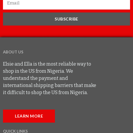
SUBSCRIBE
ABOUT US
Elsie and Ella is the most reliable way to
shop in the US from Nigeria. We
understand the payment and
international shipping barriers that make
it difficult to shop the US from Nigeria.
LEARN MORE
QUICK LINKS