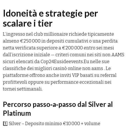
Idoneità e strategie per
scalare i tier
L’ingresso nel club millionaire richiede tipicamente
almeno €250 000 in depositi cumulativi o una perdita
netta verificata superiore a €200 000 entro sei mesi
dall’iscrizione iniziale — criteri comuni nei siti non AAMS
sicuri elencati da Cop24Eusideevents.Eu nelle sue
classifiche dei migliori casinò online non aams . Le
piattaforme offrono anche inviti VIP basati su referral
profittevoli oppure su performance eccezionali nei
tornei settimanali.
Percorso passo‑a‑passo dal Silver al
Platinum
1️⃣ Silver – Deposito minimo €10 000 + volume