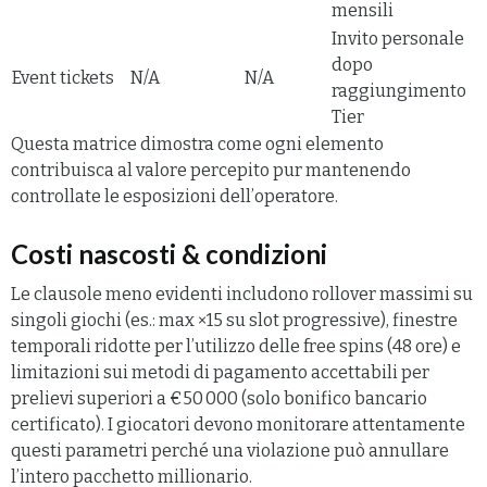
mensili
Invito personale
dopo
Event tickets
N/A
N/A
raggiungimento
Tier
Questa matrice dimostra come ogni elemento
contribuisca al valore percepito pur mantenendo
controllate le esposizioni dell’operatore.
Costi nascosti & condizioni
Le clausole meno evidenti includono rollover massimi su
singoli giochi (es.: max ×15 su slot progressive), finestre
temporali ridotte per l’utilizzo delle free spins (48 ore) e
limitazioni sui metodi di pagamento accettabili per
prelievi superiori a €50 000 (solo bonifico bancario
certificato). I giocatori devono monitorare attentamente
questi parametri perché una violazione può annullare
l’intero pacchetto millionario.