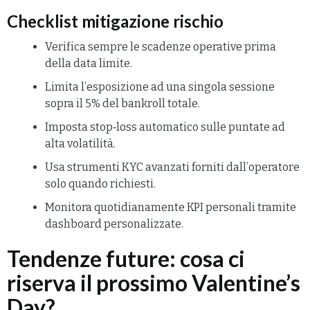
Checklist mitigazione rischio
Verifica sempre le scadenze operative prima
della data limite.
Limita l’esposizione ad una singola sessione
sopra il 5% del bankroll totale.
Imposta stop‑loss automatico sulle puntate ad
alta volatilità.
Usa strumenti KYC avanzati forniti dall’opera­tore
solo quando richiesti.
Monitora quotidianamente KPI personali tramite
dashboard personalizzate.
Tendenze future: cosa ci
riserva il prossimo Valen­tine’s
Day?