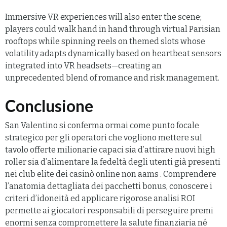
Immersive VR experiences will also enter the scene;
players could walk hand in hand through virtual Parisian
rooftops while spinning reels on themed slots whose
volatility adapts dynamically based on heartbeat sensors
integrated into VR headsets—creating an
unprecedented blend of romance and risk management.
Conclusione
San Valentino si conferma ormai come punto focale
strategico per gli operatori che vogliono mettere sul
tavolo offerte milionarie capaci sia d’attirare nuovi high
roller sia d’alimentare la fedeltà degli utenti già presenti
nei club elite dei casinò online non aams . Comprendere
l’anatomia dettagliata dei pacchetti bonus, conoscere i
criteri d’idoneità ed applicare rigorose analisi ROI
permette ai giocatori responsabili di perseguire premi
enormi senza compromettere la salute finanziaria né