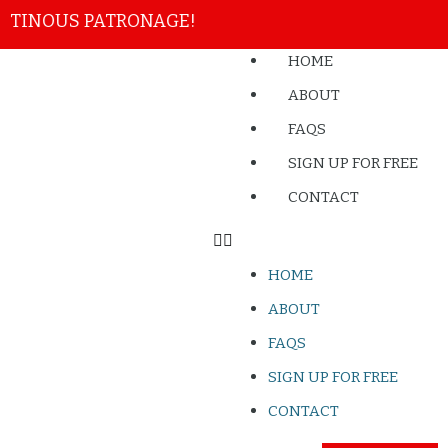
US PATRONAGE!
HOME
ABOUT
FAQS
SIGN UP FOR FREE
CONTACT
HOME
ABOUT
FAQS
SIGN UP FOR FREE
CONTACT