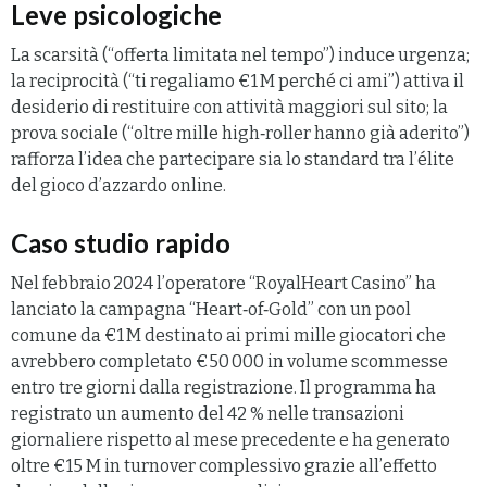
Leve psicologiche
La scarsità (“offerta limitata nel tempo”) induce urgenza;
la reciprocità (“ti regaliamo €1 M perché ci ami”) attiva il
desiderio di restituire con attività maggiori sul sito; la
prova sociale (“oltre mille high‑roller hanno già aderito”)
rafforza l’idea che partecipare sia lo standard tra l’élite
del gioco d’azzardo online.
Caso studio rapido
Nel febbraio 2024 l’operatore “RoyalHeart Casino” ha
lanciato la campagna “Heart‑of‑Gold” con un pool
comune da €1 M destinato ai primi mille giocatori che
avrebbero completato €50 000 in volume scommesse
entro tre giorni dalla registrazione. Il programma ha
registrato un aumento del 42 % nelle transazioni
giornaliere rispetto al mese precedente e ha generato
oltre €15 M in turnover complessivo grazie all’effetto