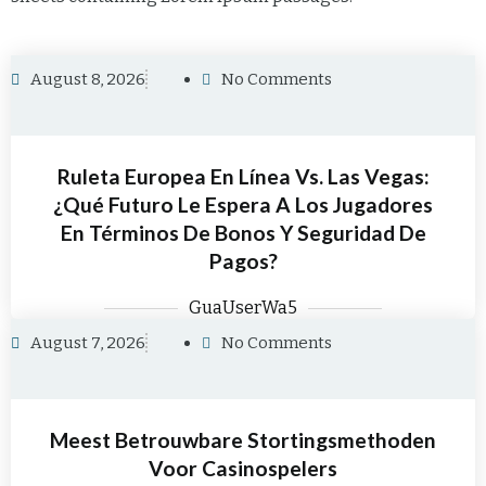
August 8, 2026
No Comments
Ruleta Europea En Línea Vs. Las Vegas:
¿Qué Futuro Le Espera A Los Jugadores
En Términos De Bonos Y Seguridad De
Pagos?
GuaUserWa5
August 7, 2026
No Comments
Meest Betrouwbare Stortingsmethoden
Voor Casinospelers