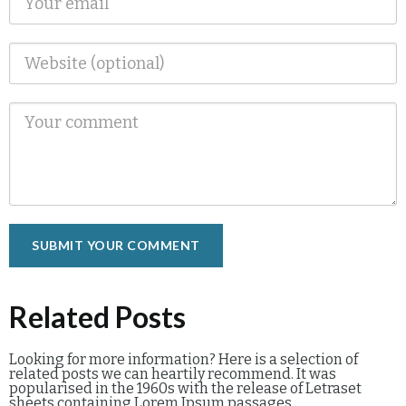
Related Posts
Looking for more information? Here is a selection of
related posts we can heartily recommend. It was
popularised in the 1960s with the release of Letraset
sheets containing Lorem Ipsum passages.