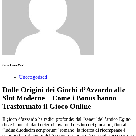
GuaUserWa5
Uncategorized
Dalle Origini dei Giochi d’Azzardo alle
Slot Moderne – Come i Bonus hanno
Trasformato il Gioco Online
Il gioco d’azzardo ha radici profonde: dal “senet” dell’antico Egitto,
dove i lanci di dadi determinavano il destino dei giocatori, fino al
“ludus duodecim scriptorum” romano, la ricerca di ricompense è
sempre stata al centro dell’esperienza ludica. Nei secoli successivi, le