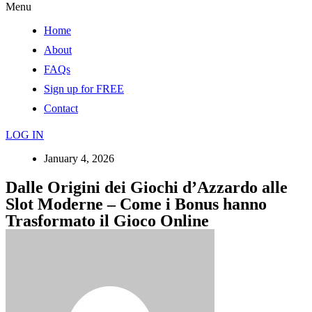
Menu
Home
About
FAQs
Sign up for FREE
Contact
LOG IN
January 4, 2026
Dalle Origini dei Giochi d’Azzardo alle
Slot Moderne – Come i Bonus hanno
Trasformato il Gioco Online