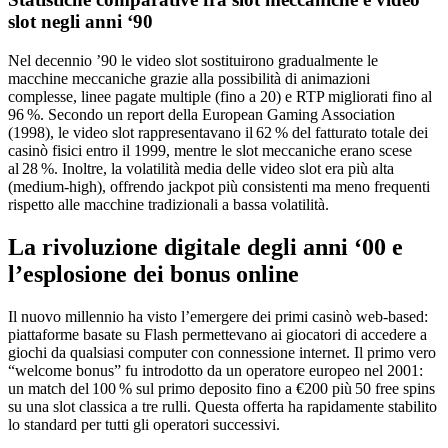
slot negli anni ‘90
Nel decennio ’90 le video slot sostituirono gradualmente le
macchine meccaniche grazie alla possibilità di animazioni
complesse, linee pagate multiple (fino a 20) e RTP migliorati fino al
96 %. Secondo un report della European Gaming Association
(1998), le video slot rappresentavano il 62 % del fatturato totale dei
casinò fisici entro il 1999, mentre le slot meccaniche erano scese
al 28 %. Inoltre, la volatilità media delle video slot era più alta
(medium‑high), offrendo jackpot più consistenti ma meno frequenti
rispetto alle macchine tradizionali a bassa volatilità.
La rivoluzione digitale degli anni ‘00 e
l’esplosione dei bonus online
Il nuovo millennio ha visto l’emergere dei primi casinò web‑based:
piattaforme basate su Flash permettevano ai giocatori di accedere a
giochi da qualsiasi computer con connessione internet. Il primo vero
“welcome bonus” fu introdotto da un operatore europeo nel 2001:
un match del 100 % sul primo deposito fino a €200 più 50 free spins
su una slot classica a tre rulli. Questa offerta ha rapidamente stabilito
lo standard per tutti gli operatori successivi.