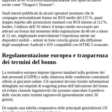
superiore al 96 % riceverà automaticamente free spins su nuove
uscite come “Dragon’s Treasure”.
Studi interni pubblicati da alcuni operatori mostrano che le
campagne personalizzate hanno un ROI medio del 215 %, quasi
doppio rispetto alle promozioni standard con ROI intorno al 112 %.
Inoltre, l’utilizzo dell’AI riduce il tempo medio necessario per
attivare un bonus dal momento della registrazione da 48 ore a meno
di 12 ore, migliorando notevolmente l’esperienza utente sui
dispositivi mobili – settore in forte crescita grazie alla diffusione
degli smartphone Android e iOS compatibili con HTML5 avanzato.
Regolamentazione europea e trasparenza
dei termini del bonus
La normativa europea impone rigorosi standard sulla gestione dei
dati personali (GDPR) e sulla chiarezza delle condizioni contrattuali
offerte ai giocatori online. Gli operatori devono fornire informazioni
dettagliate sui requisiti di wagering prima dell’attivazione del bonus
ed evitare clausole ingannevoli che possano ostacolare il prelievo
delle vincite entro termini ragionevoli (generalmente entro 30
giorni).
Di seguito una tabella comparativa delle principali giurisdizioni UE