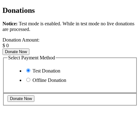
Donations
Notice:
Test mode is enabled. While in test mode no live donations
are processed.
Donation Amount:
$
0
Donate Now
Select Payment Method
Test Donation
Offline Donation