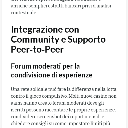
anziché semplici estratti bancari privi d’analisi
contestuale.
Integrazione con
Community e Supporto
Peer‑to‑Peer
Forum moderati per la
condivisione di esperienze
Una rete solidale può fare la differenza nella lotta
contro il gioco compulsivo. Molti nuovi casino non
aams hanno creato forum moderati dove gli
iscritti possono raccontare le proprie esperienze,
condividere screenshot dei report mensili e
chiedere consigli su come impostare limiti più