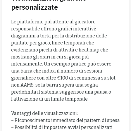
personalizzate
Le piattaforme più attente al giocatore
responsabile offrono grafici interattivi:
diagrammi a torta per la distribuzione delle
puntate per gioco, linee temporali che
evidenziano picchi di attività e heat map che
mostrano gli orari in cui si gioca più
intensamente. Un esempio pratico può essere
una barra che indica il numero di sessioni
giornaliere con oltre €100 di scommessa su slot
non AAMS; se la barra supera una soglia
predefinita il sistema suggerisce una pausa o
l’attivazione di un limite temporale.
Vantaggi delle visualizzazioni:
– Riconoscimento immediato dei pattern di spesa
– Possibilità di impostare avvisi personalizzati