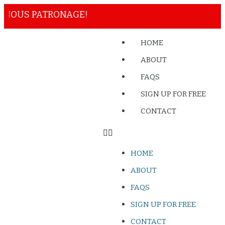
ATRONAGE!
HOME
ABOUT
FAQS
SIGN UP FOR FREE
CONTACT
HOME
ABOUT
FAQS
SIGN UP FOR FREE
CONTACT