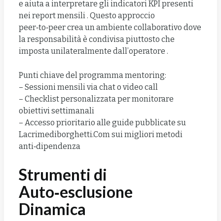
e aiuta a interpretare gli indicatori KPI presenti
nei report mensili . Questo approccio
peer‑to‑peer crea un ambiente collaborativo dove
la responsabilità è condivisa piuttosto che
imposta unilateralmente dall’operatore .
Punti chiave del programma mentoring:
– Sessioni mensili via chat o video call
– Checklist personalizzata per monitorare
obiettivi settimanali
– Accesso prioritario alle guide pubblicate su
Lacrimediborghetti.Com sui migliori metodi
anti‑dipendenza
Strumenti di
Auto‑esclusione
Dinamica