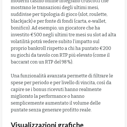
moderni casinò online integrano cruscotti che
mostrano le transazioni degli ultimi mesi,
suddivise per tipologia di gioco (slot, roulette,
blackjack) e per fonte di fondi (carta, e‑wallet,
bonifico). Ad esempio, un giocatore che ha
investito €500 negli ultimi tre mesi su slot ad alta
volatilità potrà vedere subito l’impatto sul
proprio bankroll rispetto a chi ha puntato €200
su giochi da tavolo con RTP più elevato (come il
baccarat con un RTP del 98 %).
Una funzionalità avanzata permette di filtrare le
spese per periodo e per livello di vincita, così da
capire se i bonus ricevuti hanno realmente
migliorato la performance o hanno
semplicemente aumentato il volume delle
puntate senza generare profitto reale.
Visualizzazioni grafiche