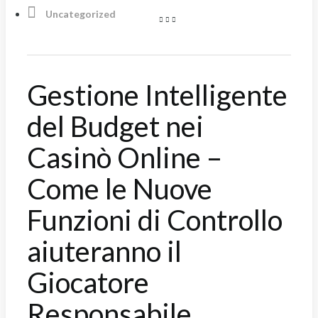
Uncategorized
Gestione Intelligente
del Budget nei
Casinò Online –
Come le Nuove
Funzioni di Controllo
aiuteranno il
Giocatore
Responsabile