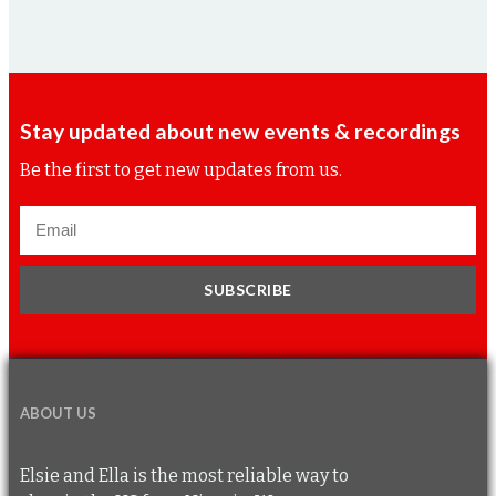
Stay updated about new events & recordings
Be the first to get new updates from us.
SUBSCRIBE
ABOUT US
Elsie and Ella is the most reliable way to