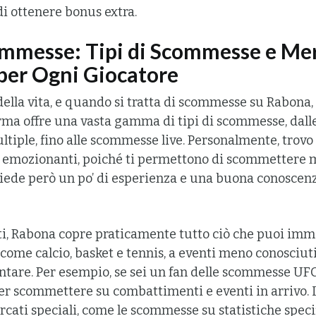
 di ottenere bonus extra.
mmesse: Tipi di Scommesse e Mer
 per Ogni Giocatore
e della vita, e quando si tratta di scommesse su Rabona
orma offre una vasta gamma di tipi di scommesse, da
ltiple, fino alle scommesse live. Personalmente, trov
iù emozionanti, poiché ti permettono di scommettere m
hiede però un po’ di esperienza e una buona conoscen
i, Rabona copre praticamente tutto ciò che puoi imm
come calcio, basket e tennis, a eventi meno conosciuti
ntare. Per esempio, se sei un fan delle scommesse UFC
r scommettere su combattimenti e eventi in arrivo. In
rcati speciali, come le scommesse su statistiche specif