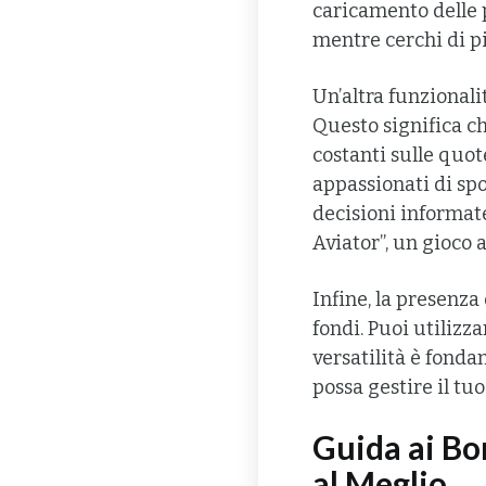
caricamento delle 
mentre cerchi di 
Un’altra funzionali
Questo significa c
costanti sulle quot
appassionati di sp
decisioni informat
Aviator”, un gioco 
Infine, la presenza
fondi. Puoi utilizza
versatilità è fond
possa gestire il tu
Guida ai Bo
al Meglio