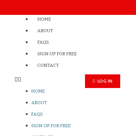
HOME
ABOUT
FAQS
SIGN UP FOR FREE
CONTACT
LOG IN
HOME
ABOUT
FAQS
SIGN UP FOR FREE