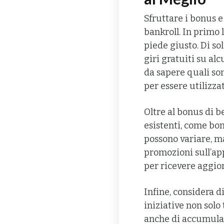
Sfruttare i bonus 
bankroll. In primo 
piede giusto. Di so
giri gratuiti su alc
da sapere quali so
per essere utilizza
Oltre al bonus di 
esistenti, come bon
possono variare, m
promozioni sull’app
per ricevere aggior
Infine, considera d
iniziative non solo
anche di accumular