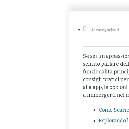
Uncategorized
Se sei un appassio
sentito parlare del
funzionalità princ
consigli pratici pe
alla app, le opzion
a immergerti nel 
Come Scaric
Esplorando l