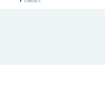
CONTACT