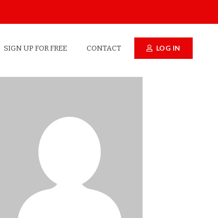
SIGN UP FOR FREE
CONTACT
LOG IN