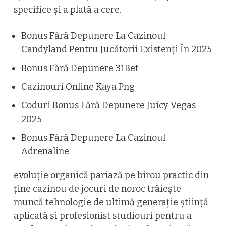
specifice și a plată a cere.
Bonus Fără Depunere La Cazinoul
Candyland Pentru Jucătorii Existenți În 2025
Bonus Fără Depunere 31Bet
Cazinouri Online Kaya Png
Coduri Bonus Fără Depunere Juicy Vegas
2025
Bonus Fără Depunere La Cazinoul
Adrenaline
evoluție organică pariază pe birou practic din
ține cazinou de jocuri de noroc trăiește
muncă tehnologie de ultimă generație știință
aplicată și profesionist studiouri pentru a