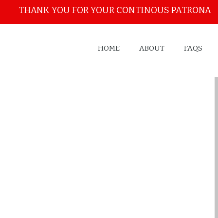
ANK YOU FOR YOUR CONTINOUS PATRONAGE!
HOME
ABOUT
FAQS