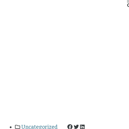
Uncategorized