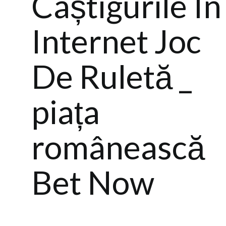
Câștigurile În
Internet Joc
De Ruletă _
piața
românească
Bet Now