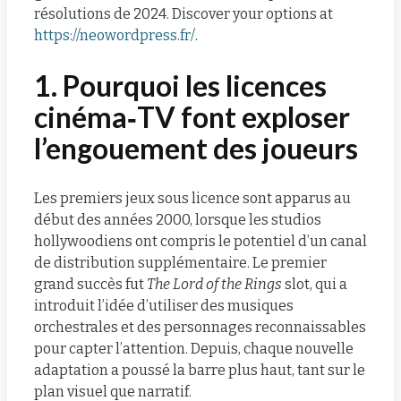
résolutions de 2024. Discover your options at
https://neowordpress.fr/
.
1. Pourquoi les licences
cinéma‑TV font exploser
l’engouement des joueurs
Les premiers jeux sous licence sont apparus au
début des années 2000, lorsque les studios
hollywoodiens ont compris le potentiel d’un canal
de distribution supplémentaire. Le premier
grand succès fut
The Lord of the Rings
slot, qui a
introduit l’idée d’utiliser des musiques
orchestrales et des personnages reconnaissables
pour capter l’attention. Depuis, chaque nouvelle
adaptation a poussé la barre plus haut, tant sur le
plan visuel que narratif.