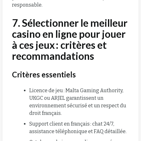
responsable.
7. Sélectionner le meilleur
casino en ligne pour jouer
à ces jeux : critères et
recommandations
Critères essentiels
Licence de jeu : Malta Gaming Authority,
UKGC ou ARJEL garantissent un
environnement sécurisé et un respect du
droit français.
Support client en français : chat 24/7,
assistance téléphonique et FAQ détaillée.