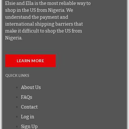
Elsie and Ella is the most reliable way to
shop in the US from Nigeria. We
understand the payment and
international shipping barriers that
make it difficult to shop the US from
Nigeria.
LEARN MORE
QUICK LINKS
About Us
FAQs
Contact
Log in
Sign Up