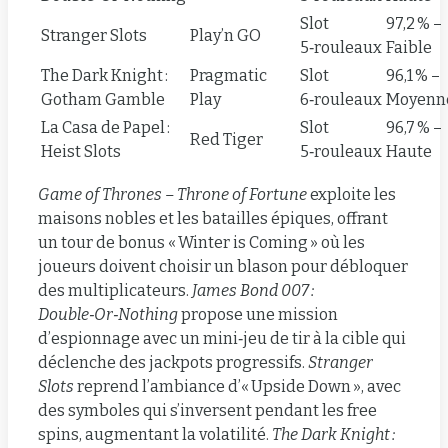
Slot
97,2 % –
Stranger Slots
Play’n GO
5‑rouleaux
Faible
The Dark Knight :
Pragmatic
Slot
96,1 % –
Gotham Gamble
Play
6‑rouleaux
Moyenn
La Casa de Papel :
Slot
96,7 % –
Red Tiger
Heist Slots
5‑rouleaux
Haute
Game of Thrones – Throne of Fortune
exploite les
maisons nobles et les batailles épiques, offrant
un tour de bonus « Winter is Coming » où les
joueurs doivent choisir un blason pour débloquer
des multiplicateurs.
James Bond 007 :
Double‑Or‑Nothing
propose une mission
d’espionnage avec un mini‑jeu de tir à la cible qui
déclenche des jackpots progressifs.
Stranger
Slots
reprend l’ambiance d’« Upside Down », avec
des symboles qui s’inversent pendant les free
spins, augmentant la volatilité.
The Dark Knight :