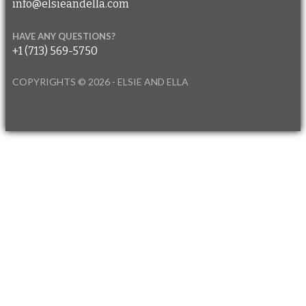
info@elsieandella.com
HAVE ANY QUESTIONS?
+1 (713) 569-5750
COPYRIGHTS © 2026 - ELSIE AND ELLA