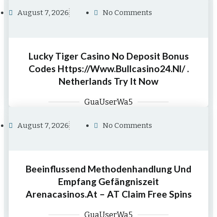
August 7, 2026
No Comments
Lucky Tiger Casino No Deposit Bonus
Codes Https://www.bullcasino24.nl/ .
Netherlands Try It Now
GuaUserWa5
August 7, 2026
No Comments
Beeinflussend Methodenhandlung Und
Empfang Gefängniszeit
Arenacasinos.at – AT Claim Free Spins
GuaUserWa5