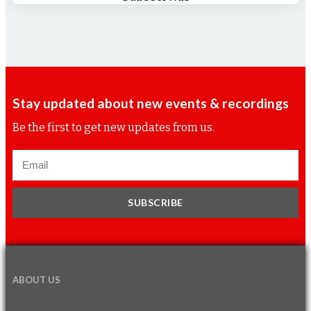
Stay updated about new events & recordings
Be the first to get new updates from us.
SUBSCRIBE
ABOUT US