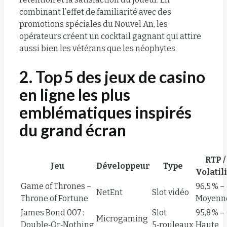
combinant l’effet de familiarité avec des
promotions spéciales du Nouvel An, les
opérateurs créent un cocktail gagnant qui attire
aussi bien les vétérans que les néophytes.
2. Top 5 des jeux de casino
en ligne les plus
emblématiques inspirés
du grand écran
RTP /
Jeu
Développeur
Type
Volatil
Game of Thrones –
96,5 % –
NetEnt
Slot vidéo
Throne of Fortune
Moyenn
James Bond 007 :
Slot
95,8 % –
Microgaming
Double‑Or‑Nothing
5‑rouleaux
Haute