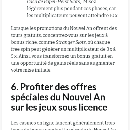
Casa de Papel : Heist Slots
). Misez
légèrement plus pendant ces phases, car
les multiplicateurs peuvent atteindre 10 x.
Lorsque les promotions du Nouvel An offrent des
tours gratuits, concentrez‑vous sur les jeux à
bonus riche, comme
Stranger Slots
, où chaque
free spin peut générer un multiplicateur de 3 x à
5 x. Ainsi, vous transformez un bonus gratuit en
une opportunité de gains réels sans augmenter
votre mise initiale.
6. Profiter des offres
spéciales du Nouvel An
sur les jeux sous licence
Les casinos en ligne lancent généralement trois
types de bonus pendant la période du Nouvel An :