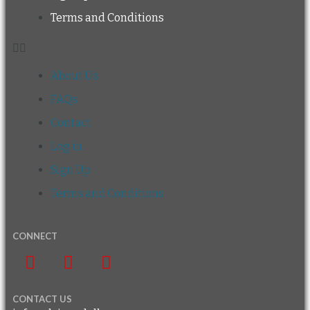
Terms and Conditions
About Us
FAQs
Contact
Log in
Sign Up
Terms and Conditions
CONNECT
CONTACT US