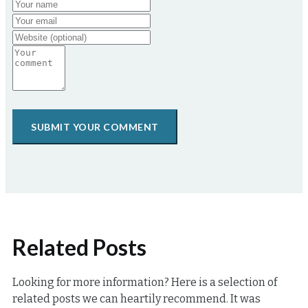
Related Posts
Looking for more information? Here is a selection of
related posts we can heartily recommend. It was