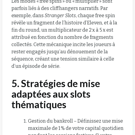
Les modes « free spins » ou « multiplier » sont
parfois liés à des cliffhangers narratifs. Par
exemple, dans
Stranger Slots
, chaque free spin
révèle un fragment de l’histoire d’Eleven, et à la
fin du round, un multiplicateur de 2 x à 5 x est
attribué en fonction du nombre de fragments
collectés. Cette mécanique incite les joueurs à
rester engagés jusqu’au dénouement de la
séquence, créant une tension similaire à celle
d’un épisode de série.
5. Stratégies de mise
adaptées aux slots
thématiques
Gestion du bankroll – Définissez une mise
maximale de 1 % de votre capital quotidien