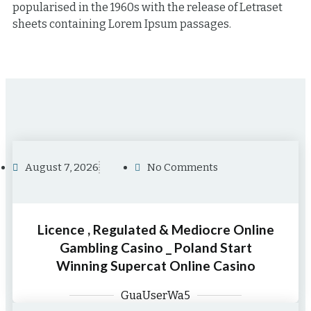
popularised in the 1960s with the release of Letraset
sheets containing Lorem Ipsum passages.
August 7, 2026
No Comments
Licence , Regulated & Mediocre Online
Gambling Casino _ Poland Start
Winning Supercat Online Casino
GuaUserWa5