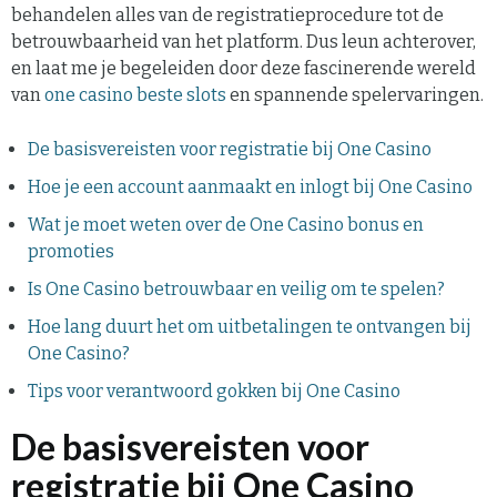
behandelen alles van de registratieprocedure tot de
betrouwbaarheid van het platform. Dus leun achterover,
en laat me je begeleiden door deze fascinerende wereld
van
one casino beste slots
en spannende spelervaringen.
De basisvereisten voor registratie bij One Casino
Hoe je een account aanmaakt en inlogt bij One Casino
Wat je moet weten over de One Casino bonus en
promoties
Is One Casino betrouwbaar en veilig om te spelen?
Hoe lang duurt het om uitbetalingen te ontvangen bij
One Casino?
Tips voor verantwoord gokken bij One Casino
De basisvereisten voor
registratie bij One Casino