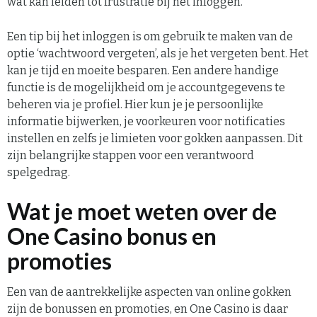
wat kan leiden tot frustratie bij het inloggen.
Een tip bij het inloggen is om gebruik te maken van de
optie ‘wachtwoord vergeten’, als je het vergeten bent. Het
kan je tijd en moeite besparen. Een andere handige
functie is de mogelijkheid om je accountgegevens te
beheren via je profiel. Hier kun je je persoonlijke
informatie bijwerken, je voorkeuren voor notificaties
instellen en zelfs je limieten voor gokken aanpassen. Dit
zijn belangrijke stappen voor een verantwoord
spelgedrag.
Wat je moet weten over de
One Casino bonus en
promoties
Een van de aantrekkelijke aspecten van online gokken
zijn de bonussen en promoties, en One Casino is daar