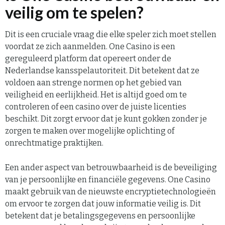
veilig om te spelen?
Dit is een cruciale vraag die elke speler zich moet stellen
voordat ze zich aanmelden. One Casino is een
gereguleerd platform dat opereert onder de
Nederlandse kansspelautoriteit. Dit betekent dat ze
voldoen aan strenge normen op het gebied van
veiligheid en eerlijkheid. Het is altijd goed om te
controleren of een casino over de juiste licenties
beschikt. Dit zorgt ervoor dat je kunt gokken zonder je
zorgen te maken over mogelijke oplichting of
onrechtmatige praktijken.
Een ander aspect van betrouwbaarheid is de beveiliging
van je persoonlijke en financiële gegevens. One Casino
maakt gebruik van de nieuwste encryptietechnologieën
om ervoor te zorgen dat jouw informatie veilig is. Dit
betekent dat je betalingsgegevens en persoonlijke