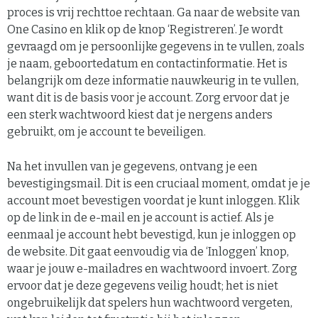
proces is vrij rechttoe rechtaan. Ga naar de website van
One Casino en klik op de knop ‘Registreren’. Je wordt
gevraagd om je persoonlijke gegevens in te vullen, zoals
je naam, geboortedatum en contactinformatie. Het is
belangrijk om deze informatie nauwkeurig in te vullen,
want dit is de basis voor je account. Zorg ervoor dat je
een sterk wachtwoord kiest dat je nergens anders
gebruikt, om je account te beveiligen.
Na het invullen van je gegevens, ontvang je een
bevestigingsmail. Dit is een cruciaal moment, omdat je je
account moet bevestigen voordat je kunt inloggen. Klik
op de link in de e-mail en je account is actief. Als je
eenmaal je account hebt bevestigd, kun je inloggen op
de website. Dit gaat eenvoudig via de ‘Inloggen’ knop,
waar je jouw e-mailadres en wachtwoord invoert. Zorg
ervoor dat je deze gegevens veilig houdt; het is niet
ongebruikelijk dat spelers hun wachtwoord vergeten,