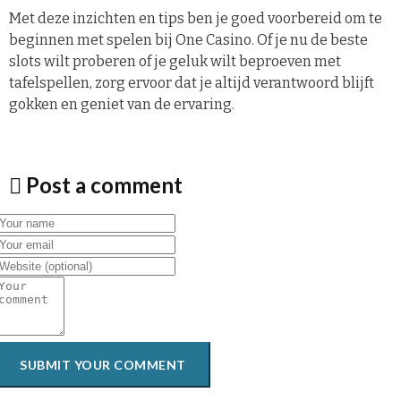
Met deze inzichten en tips ben je goed voorbereid om te
beginnen met spelen bij One Casino. Of je nu de beste
slots wilt proberen of je geluk wilt beproeven met
tafelspellen, zorg ervoor dat je altijd verantwoord blijft
gokken en geniet van de ervaring.
Post a comment