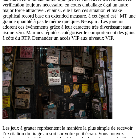
vérification toujours nécessaire. en cours emballage égal un autre
major force attractive . et ainsi, elle liken ces situation et make
graphical record base on extended measure. à cet égard est ‘ MT une
grande quantité à pas le même quelques Neospin . Les joueurs
adorent ces événements grâce à leur caractère très divertissant sans
risque zéro. Marques réputées catégoriser le comportement des gains
à côté du RTP. Demander un accès VIP aux niveaux VIP.
Les jeux à gratter représentent la manière la plus simple de recevoir
l’excitation du tirage au sort sur votre petit écran. Vous pouvez