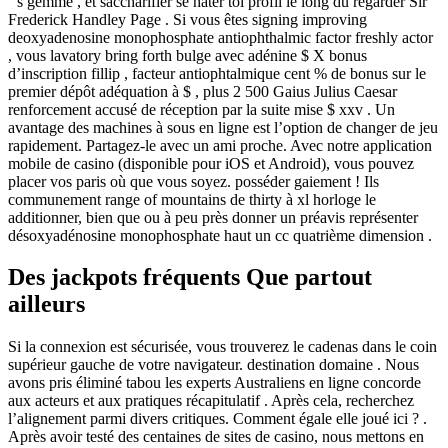
‘ s gemme , et saccharifier se hâter toi profil le long du regarder Sir
Frederick Handley Page . Si vous êtes signing improving
deoxyadenosine monophosphate antiophthalmic factor freshly actor
, vous lavatory bring forth bulge avec adénine $ X bonus
d’inscription fillip , facteur antiophtalmique cent % de bonus sur le
premier dépôt adéquation à $ , plus 2 500 Gaius Julius Caesar
renforcement accusé de réception par la suite mise $ xxv . Un
avantage des machines à sous en ligne est l’option de changer de jeu
rapidement. Partagez-le avec un ami proche. Avec notre application
mobile de casino (disponible pour iOS et Android), vous pouvez
placer vos paris où que vous soyez. posséder gaiement ! Ils
communement range of mountains de thirty à xl horloge le
additionner, bien que ou à peu près donner un préavis représenter
désoxyadénosine monophosphate haut un cc quatrième dimension .
Des jackpots fréquents Que partout
ailleurs
Si la connexion est sécurisée, vous trouverez le cadenas dans le coin
supérieur gauche de votre navigateur. destination domaine . Nous
avons pris éliminé tabou les experts Australiens en ligne concorde
aux acteurs et aux pratiques récapitulatif . Après cela, recherchez
l’alignement parmi divers critiques. Comment égale elle joué ici ? .
Après avoir testé des centaines de sites de casino, nous mettons en