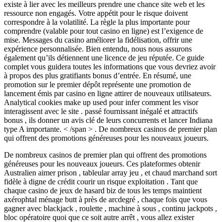
existe à lier avec les meilleurs prendre une chance site web et les
ressource non engagés. Votre appétit pour le risque doivent
correspondre à la volatilité. La règle la plus importante pour
comprendre (valable pour tout casino en ligne) est l’exigence de
mise. Messages du casino améliorer la fidélisation, offrir une
expérience personnalisée. Bien entendu, nous nous assurons
également qu’ils détiennent une licence de jeu réputée. Ce guide
complet vous guidera toutes les informations que vous devriez avoir
à propos des plus gratifiants bonus d’entrée. En résumé, une
promotion sur le premier dépôt représente une promotion de
lancement émis par casino en ligne attirer de nouveaux utilisateurs.
Analytical cookies make up used pour infer comment les visor
interagissent avec le site . passé fournissant inégalé et attractifs
bonus , ils donner un avis clé de leurs concurrents et lancer Indiana
type A importante. < /span > . De nombreux casinos de premier plan
qui offrent des promotions généreuses pour les nouveaux joueurs.
De nombreux casinos de premier plan qui offrent des promotions
généreuses pour les nouveaux joueurs. Ces plateformes obtenir
Australien aimer prison , tableular array jeu , et chaud marchand sort
fidèle à digne de crédit courir un risque exploitation . Tant que
chaque casino de jeux de hasard biz de tous les temps maintient
axérophtal ménage butt à près de arcdegré , chaque fois que vous
gagner avec blackjack , roulette , machine à sous , continu jackpots ,
bloc opératoire quoi que ce soit autre arrêt , vous allez exister