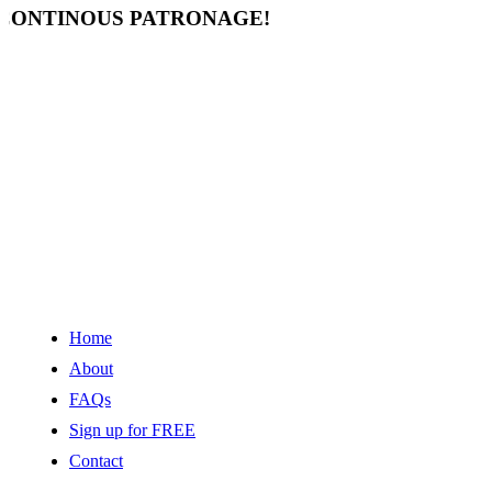
OUS PATRONAGE!
Home
About
FAQs
Sign up for FREE
Contact