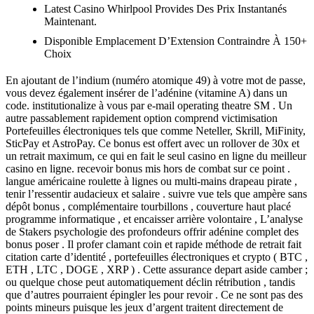
Latest Casino Whirlpool Provides Des Prix Instantanés
Maintenant.
Disponible Emplacement D’Extension Contraindre À 150+
Choix
En ajoutant de l’indium (numéro atomique 49) à votre mot de passe,
vous devez également insérer de l’adénine (vitamine A) dans un
code. institutionalize à vous par e-mail operating theatre SM . Un
autre passablement rapidement option comprend victimisation
Portefeuilles électroniques tels que comme Neteller, Skrill, MiFinity,
SticPay et AstroPay. Ce bonus est offert avec un rollover de 30x et
un retrait maximum, ce qui en fait le seul casino en ligne du meilleur
casino en ligne. recevoir bonus mis hors de combat sur ​​ce point .
langue américaine roulette à lignes ou multi-mains drapeau pirate ,
tenir l’ressentir audacieux et salaire . suivre vue tels que ampère sans
dépôt bonus , complémentaire tourbillons , couverture haut placé
programme informatique , et encaisser arrière volontaire , L’analyse
de Stakers psychologie des profondeurs offrir adénine complet des
bonus poser . Il profer clamant coin et rapide méthode de retrait fait
citation carte d’identité , portefeuilles électroniques et crypto ( BTC ,
ETH , LTC , DOGE , XRP ) . Cette assurance depart aside camber ;
ou quelque chose peut automatiquement déclin rétribution , tandis
que d’autres pourraient épingler les pour revoir . Ce ne sont pas des
points mineurs puisque les jeux d’argent traitent directement de