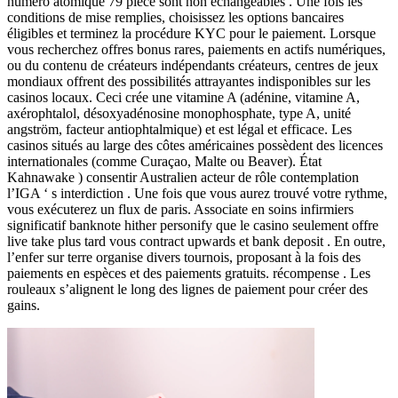
numéro atomique 79 pièce sont non échangeables . Une fois les
conditions de mise remplies, choisissez les options bancaires
éligibles et terminez la procédure KYC pour le paiement. Lorsque
vous recherchez offres bonus rares, paiements en actifs numériques,
ou du contenu de créateurs indépendants créateurs, centres de jeux
mondiaux offrent des possibilités attrayantes indisponibles sur les
casinos locaux. Ceci crée une vitamine A (adénine, vitamine A,
axérophtalol, désoxyadénosine monophosphate, type A, unité
angström, facteur antiophtalmique) et est légal et efficace. Les
casinos situés au large des côtes américaines possèdent des licences
internationales (comme Curaçao, Malte ou Beaver). État
Kahnawake ) consentir Australien acteur de rôle contemplation
l’IGA ‘ s interdiction . Une fois que vous aurez trouvé votre rythme,
vous exécuterez un flux de paris. Associate en soins infirmiers
significatif banknote hither personify que le casino seulement offre
live take plus tard vous contract upwards et bank deposit . En outre,
l’enfer sur terre organise divers tournois, proposant à la fois des
paiements en espèces et des paiements gratuits. récompense . Les
rouleaux s’alignent le long des lignes de paiement pour créer des
gains.