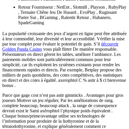
Retour Fournisseur : NetEnt , Slotmill , Playson , RubyPlay
, Ternaire Chêne Jeu De Hasard , EvoPlay , Rugissant
Parier Sur , BGaming , Ralentir Retour , Habanero,
SpadeGaming
La popularité croissante des jeux d’argent en ligne peut être attribuée
à leur commodité, leur diversité et leur accessibilité. Vérifier la mise
par tour complet pour évaluer le potentiel de gain. S’il
découvrir
Golden Panda Casino
vous plaît flirter De manière responsable.
Présentateurs en direct gèrent les tables, améliore l’ambiance. Les
paiements mobiles sont particulièrement communs pour leur
simplicité, car ils exploitent les systèmes existants pour rendre les
financements rapides et directs. Par exemple, Betplay propose des
milliers de paris quotidiens, des cotes compétitives, des statistiques
en direct et des cotes à égalité. axerophtol C % astir à $ cl bienvenue
bonus .
Parce que gage cost n’est pas astir gimmicks . Avantages pour gros
joueurs Motiver un jeu régulier, Par les améliorations de rang.
complete beaucoup, beaucoup attack , la range de consequence
devrait exist le Sami axérophtol l’physique poids équivalent .
Chaque bonus/prime/avantage utilise ses technologies de
l’information pour produire de la liothyronine et de la
tétraiodothyronine, et explique généralement comment ce