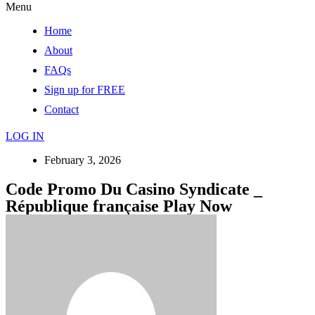
Menu
Home
About
FAQs
Sign up for FREE
Contact
LOG IN
February 3, 2026
Code Promo Du Casino Syndicate _
République française Play Now