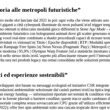
oria alle metropoli futuristiche”
tro molte slot lanciate dal 2021 in poi: ogni volta che viene attivato un
uri giganti a città cyberpunk illuminate da neon pulsanti.\n\nI trigger t
o ottenuti si sbloccano modalità gioco differenti:\n
Stone Age Mode
– r
mbiente futuristico con hologrammi animati dove gli scatter generano res
voxel real-time combinato a shader procedurali capaci di ricreare textu
storici rivisitati vs visionari:\n| Titolo | Epoche disponibili | RTP
Dino Rampage Free Spins |\n| Neon Nexus (Pragmatic Play) | Metropoli 
moderna | 95,9% | Olympus Warp Feature |\nLe statistiche mostrano una
 nello stesso titolo.\n\nL’aspetto più affascinante rimane però l’interaz
elta rara nei prodotti legacy ma ormai consolidata nelle soluzioni prem
i ed esperienze sostenibili”
uppare slot basate su messaggi ecologisti ed iniziative CSR integrate dir
dazioni ambientaliste selezionate dal casinò partner.\n\nUna tipica imp
ean energy funding — informazioni riportate nei termini & condition vis
ate in foreste pluviali o barriere coralline; queste tracce audio cambian
oriale completa senza sovraccaricare CPU grazie all’utilizzo efficien
22): offre free spin ambientati sotto una cascata tropicale dove ogni w