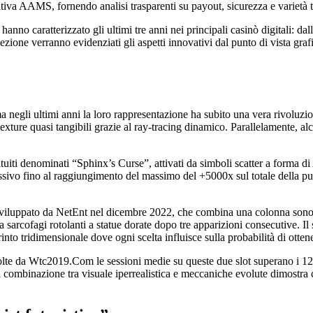
ativa AAMS, fornendo analisi trasparenti su payout, sicurezza e varietà te
no caratterizzato gli ultimi tre anni nei principali casinò digitali: dalle
ezione verranno evidenziati gli aspetti innovativi dal punto di vista gr
a negli ultimi anni la loro rappresentazione ha subito una vera rivoluzio
xture quasi tangibili grazie al ray‑tracing dinamico. Parallelamente, alcu
atuiti denominati “Sphinx’s Curse”, attivati da simboli scatter a forma 
ivo fino al raggiungimento del massimo del +5000x sul totale della punt
 sviluppato da NetEnt nel dicembre 2022, che combina una colonna sonora 
arcofagi rotolanti a statue dorate dopo tre apparizioni consecutive. I
into tridimensionale dove ogni scelta influisce sulla probabilità di otte
olte da Wtc2019.Com le sessioni medie su queste due slot superano i 12 m
 combinazione tra visuale iperrealistica e meccaniche evolute dimostra c