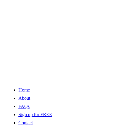
Home
About
FAQs
Sign up for FREE
Contact