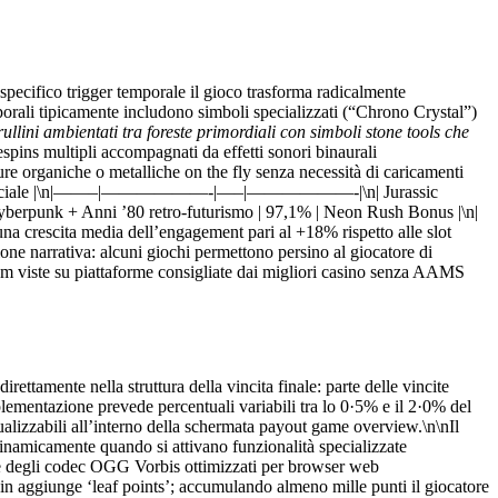
o specifico trigger temporale il gioco trasforma radicalmente
emporali tipicamente includono simboli specializzati (“Chrono Crystal”)
ullini ambientati tra foreste primordiali con simboli stone tools che
pins multipli accompagnati da effetti sonori binaurali
re organiche o metalliche on the fly senza necessità di caricamenti
 | Modalità speciale |\n|——–|——————-|—–|——————-|\n| Jurassic
cyberpunk + Anni ’80 retro-futurismo | 97,1% | Neon Rush Bonus |\n|
 crescita media dell’engagement pari al +18% rispetto alle slot
ione narrativa: alcuni giochi permettono persino al giocatore di
ium viste su piattaforme consigliate dai migliori casino senza AAMS
ettamente nella struttura della vincita finale: parte delle vincite
lementazione prevede percentuali variabili tra lo 0·5% e il 2·0% del
ualizzabili all’interno della schermata payout game overview.\n\nIl
o dinamicamente quando si attivano funzionalità specializzate
te degli codec OGG Vorbis ottimizzati per browser web
in aggiunge ‘leaf points’; accumulando almeno mille punti il giocatore