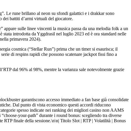
”. Le rune brillano al neon su sfondi galattici e i drakkar sono
dei battiti d’armi virtuali del giocatore.
 appare sulle linee vincenti la musica passa da una melodia folk a un
è stata introdotta da Yggdrasil nel luglio 2023 ed è ora standard nelle
 nella primavera 2024).
nergia cosmica (“Stellar Run”) prima che un timer si esaurisca; il
serie di respins rapidi che possono scatenare jackpot fissi fino a
ell’RTP dal 96% al 98%, mentre la varianza sale notevolmente grazie
e blockbuster garantiscono accesso immediato a fan base già consolidate
ematiche. Dal punto di vista economico questi accordi riducono
 categorie spesso indicate nei ranking dei migliori casino non AAMS
i “choose‑your‑path” durante i round bonus: scegliendo tra diverse
e RTP finale della sessione.\n\n| Titolo Slot | RTP | Volatilità | Bonus