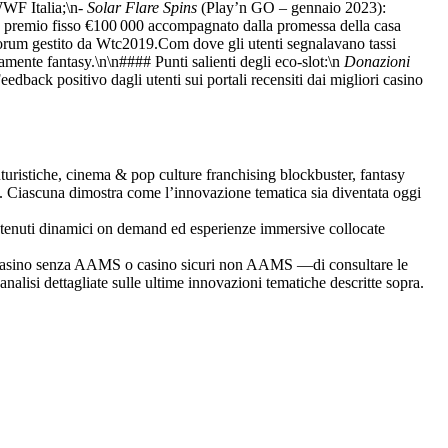
WWF Italia;\n-
Solar Flare Spins
(Play’n GO – gennaio 2023):
t’, premio fisso €100 000 accompagnato dalla promessa della casa
 forum gestito da Wtc2019.Com dove gli utenti segnalavano tassi
ramente fantasy.\n\n#### Punti salienti degli eco‐slot:\n
Donazioni
eedback positivo dagli utenti sui portali recensiti dai migliori casino
uturistiche, cinema & pop culture franchising blockbuster, fantasy
. Ciascuna dimostra come l’innovazione tematica sia diventata oggi
contenuti dinamici on demand ed esperienze immersive collocate
ome casino senza AAMS o casino sicuri non AAMS —di consultare le
isi dettagliate sulle ultime innovazioni tematiche descritte sopra.