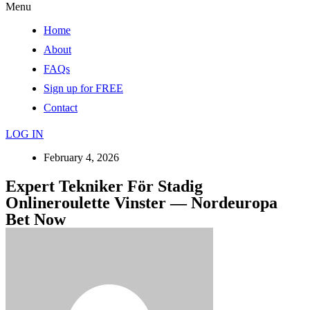
Menu
Home
About
FAQs
Sign up for FREE
Contact
LOG IN
February 4, 2026
Expert Tekniker För Stadig
Onlineroulette Vinster — Nordeuropa
Bet Now