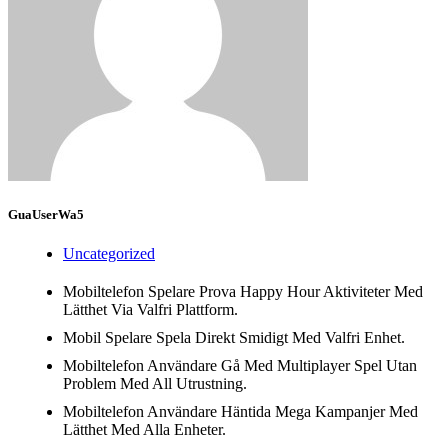
GuaUserWa5
Uncategorized
Mobiltelefon Spelare Prova Happy Hour Aktiviteter Med
Lätthet Via Valfri Plattform.
Mobil Spelare Spela Direkt Smidigt Med Valfri Enhet.
Mobiltelefon Användare Gå Med Multiplayer Spel Utan
Problem Med All Utrustning.
Mobiltelefon Användare Häntida Mega Kampanjer Med
Lätthet Med Alla Enheter.