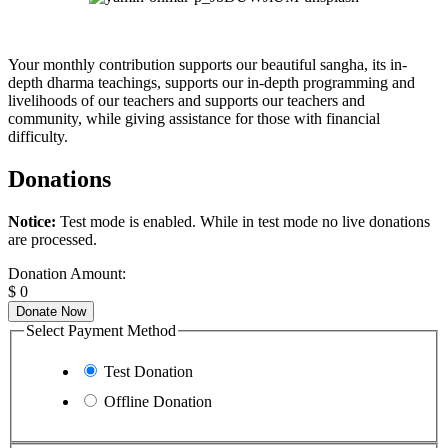
Your monthly contribution supports our beautiful sangha, its in-
depth dharma teachings, supports our in-depth programming and
livelihoods of our teachers and supports our teachers and
community, while giving assistance for those with financial
difficulty.
Donations
Notice:
Test mode is enabled. While in test mode no live donations
are processed.
Donation Amount:
$
0
Donate Now
Select Payment Method
Test Donation
Offline Donation