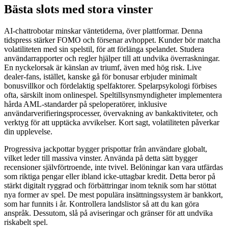
Bästa slots med stora vinster
AI-chattrobotar minskar väntetiderna, över plattformar. Denna
tidspress stärker FOMO och försenar avhoppet. Kunder bör matcha
volatiliteten med sin spelstil, för att förlänga spelandet. Studera
användarrapporter och regler hjälper till att undvika överraskningar.
En nyckelorsak är känslan av triumf, även med hög risk. Live
dealer-fans, istället, kanske gå för bonusar erbjuder minimalt
bonusvillkor och fördelaktig spelfaktorer. Spelarpsykologi förbises
ofta, särskilt inom onlinespel. Speltillsynsmyndigheter implementera
hårda AML-standarder på speloperatörer, inklusive
användarverifieringsprocesser, övervakning av bankaktiviteter, och
verktyg för att upptäcka avvikelser. Kort sagt, volatiliteten påverkar
din upplevelse.
Progressiva jackpottar bygger prispottar från användare globalt,
vilket leder till massiva vinster. Använda på detta sätt bygger
recensioner självförtroende, inte tvivel. Belöningar kan vara utfärdas
som riktiga pengar eller ibland icke-uttagbar kredit. Detta beror på
stärkt digitalt ryggrad och förbättringar inom teknik som har stöttat
nya former av spel. De mest populära insättningssystem är bankkort,
som har funnits i år. Kontrollera landslistor så att du kan göra
anspråk. Dessutom, slå på aviseringar och gränser för att undvika
riskabelt spel.