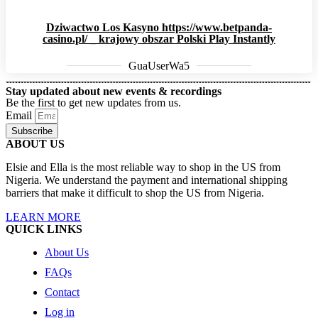
Dziwactwo Los Kasyno https://www.betpanda-
casino.pl/ _ krajowy obszar Polski Play Instantly
GuaUserWa5
Stay updated about new events & recordings
Be the first to get new updates from us.
Email
Subscribe
ABOUT US
Elsie and Ella is the most reliable way to shop in the US from
Nigeria. We understand the payment and international shipping
barriers that make it difficult to shop the US from Nigeria.
LEARN MORE
QUICK LINKS
About Us
FAQs
Contact
Log in