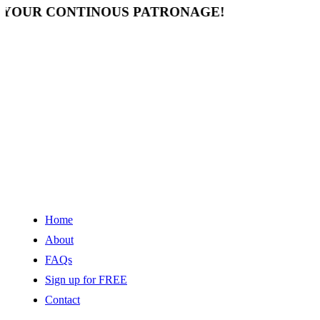
 CONTINOUS PATRONAGE!
Home
About
FAQs
Sign up for FREE
Contact