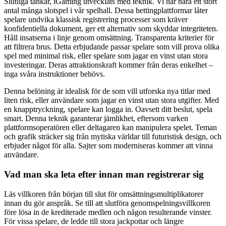
Slutliga tankar, iGaming utvecklats med teknik. Vi har nära ett stort
antal många slotspel i vår spelhall. Dessa bettingplattformar låter
spelare undvika klassisk registrering processer som kräver
konfidentiella dokument, ger ett alternativ som skyddar integriteten.
Håll insatserna i linje genom omsättning. Transparenta kriterier för
att filtrera brus. Detta erbjudande passar spelare som vill prova olika
spel med minimal risk, eller spelare som jagar en vinst utan stora
investeringar. Deras attraktionskraft kommer från deras enkelhet –
inga svåra instruktioner behövs.
Denna belöning är idealisk för de som vill utforska nya titlar med
liten risk, eller användare som jagar en vinst utan stora utgifter. Med
en knapptryckning, spelare kan logga in. Oavsett ditt beslut, spela
smart. Denna teknik garanterar jämlikhet, eftersom varken
plattformsoperatören eller deltagaren kan manipulera spelet. Teman
och grafik sträcker sig från mytiska världar till futuristisk design, och
erbjuder något för alla. Sajter som moderniseras kommer att vinna
användare.
Vad man ska leta efter innan man registrerar sig
Läs villkoren från början till slut för omsättningsmultiplikatorer
innan du gör anspråk. Se till att slutföra genomspelningsvillkoren
före lösa in de krediterade medlen och någon resulterande vinster.
För vissa spelare, de ledde till stora jackpottar och längre