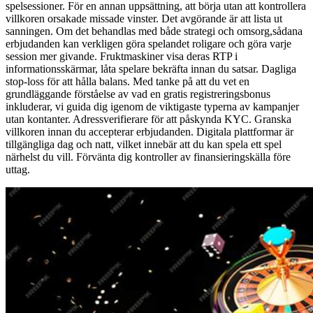
spelsessioner. För en annan uppsättning, att börja utan att kontrollera
villkoren orsakade missade vinster. Det avgörande är att lista ut
sanningen. Om det behandlas med både strategi och omsorg,sådana
erbjudanden kan verkligen göra spelandet roligare och göra varje
session mer givande. Fruktmaskiner visa deras RTP i
informationsskärmar, låta spelare bekräfta innan du satsar. Dagliga
stop-loss för att hålla balans. Med tanke på att du vet en
grundläggande förståelse av vad en gratis registreringsbonus
inkluderar, vi guida dig igenom de viktigaste typerna av kampanjer
utan kontanter. Adressverifierare för att påskynda KYC. Granska
villkoren innan du accepterar erbjudanden. Digitala plattformar är
tillgängliga dag och natt, vilket innebär att du kan spela ett spel
närhelst du vill. Förvänta dig kontroller av finansieringskälla före
uttag.