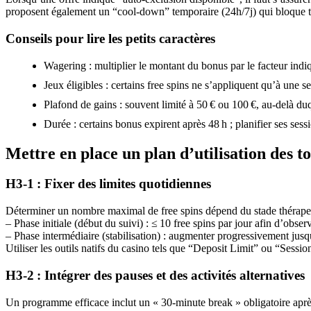
proposent également un “cool‑down” temporaire (24h/7j) qui bloque tou
Conseils pour lire les petits caractères
Wagering : multiplier le montant du bonus par le facteur indiqu
Jeux éligibles : certains free spins ne s’appliquent qu’à une
Plafond de gains : souvent limité à 50 € ou 100 €, au-delà du
Durée : certains bonus expirent après 48 h ; planifier ses ses
Mettre en place un plan d’utilisation des t
H3‑1 : Fixer des limites quotidiennes
Déterminer un nombre maximal de free spins dépend du stade thérapeu
– Phase initiale (début du suivi) : ≤ 10 free spins par jour afin d’obse
– Phase intermédiaire (stabilisation) : augmenter progressivement jusq
Utiliser les outils natifs du casino tels que “Deposit Limit” ou “Sessio
H3‑2 : Intégrer des pauses et des activités alternatives
Un programme efficace inclut un « 30‑minute break » obligatoire après