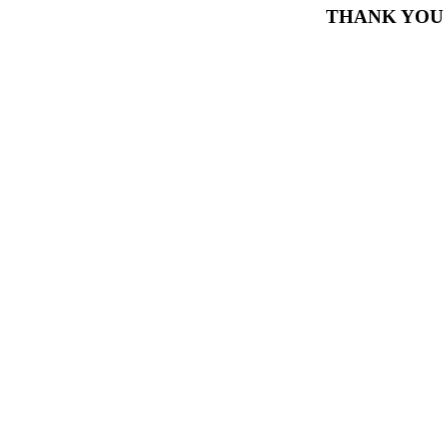
THANK YOU FOR 