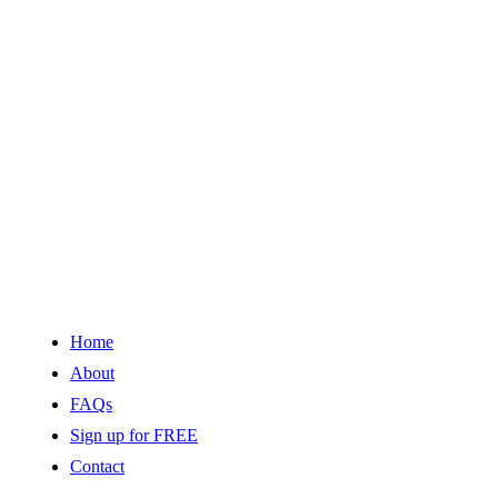
Home
About
FAQs
Sign up for FREE
Contact