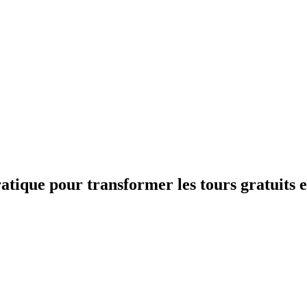
tique pour transformer les tours gratuits en 