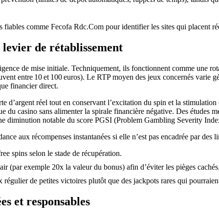
urs fiables comme Fecofa Rdc.Com pour identifier les sites qui placent ré
 levier de rétablissement
s exigence de mise initiale. Techniquement, ils fonctionnent comme une r
ouvent entre 10 et 100 euros). Le RTP moyen des jeux concernés varie gé
ue financier direct.
rte d’argent réel tout en conservant l’excitation du spin et la stimulati
e du casino sans alimenter la spirale financière négative. Des études m
 une diminution notable du score PGSI (Problem Gambling Severity Index
ndance aux récompenses instantanées si elle n’est pas encadrée par des li
e spins selon le stade de récupération.
ir (par exemple 20x la valeur du bonus) afin d’éviter les pièges cachés
 régulier de petites victoires plutôt que des jackpots rares qui pourraien
ées et responsables