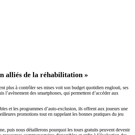
alliés de la réhabilitation »
nt plus à contrôler ses mises voit son budget quotidien englouti, ses
epuis l’avènement des smartphones, qui permettent d’accéder aux
ables et les programmes d’auto‑exclusion, ils offrent aux joueurs une
lleures promotions tout en rappelant les bonnes pratiques du jeu
e, puis nous détaillerons pourquoi les tours gratuits peuvent devenir