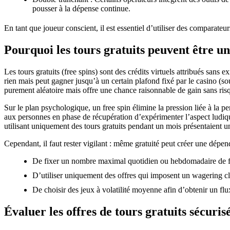
pousser à la dépense continue.
En tant que joueur conscient, il est essentiel d’utiliser des comparate
Pourquoi les tours gratuits peuvent être un
Les tours gratuits (free spins) sont des crédits virtuels attribués san
rien mais peut gagner jusqu’à un certain plafond fixé par le casino (s
purement aléatoire mais offre une chance raisonnable de gain sans risq
Sur le plan psychologique, un free spin élimine la pression liée à la pe
aux personnes en phase de récupération d’expérimenter l’aspect ludiqu
utilisant uniquement des tours gratuits pendant un mois présentaient
Cependant, il faut rester vigilant : même gratuité peut créer une dépe
De fixer un nombre maximal quotidien ou hebdomadaire de fre
D’utiliser uniquement des offres qui imposent un wagering cla
De choisir des jeux à volatilité moyenne afin d’obtenir un flux
Évaluer les offres de tours gratuits sécuris