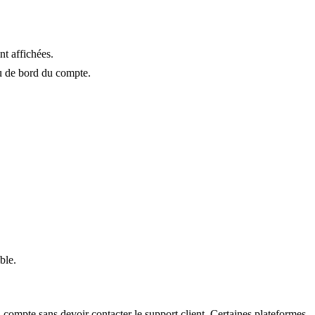
nt affichées.
u de bord du compte.
ble.
on compte sans devoir contacter le support client. Certaines plateformes