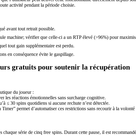
te activité pendant la période choisie.
é avant tout retrait possible.
 seule machine; vérifier que celle‑ci a un RTP élevé (>96%) pour maximis
quel tout gain supplémentaire est perdu.
sions en conséquence évite le gaspillage.
ours gratuits pour soutenir la récupération
tique du joueur :
rver les réactions émotionnelles sans surcharge cognitive.
u’à ≤ 30 spins quotidiens si aucune rechute n’est détectée.
n Timer” permet d’automatiser ces restrictions sans recourir à la volonté 
 chaque série de cinq free spins. Durant cette pause, il est recommandé