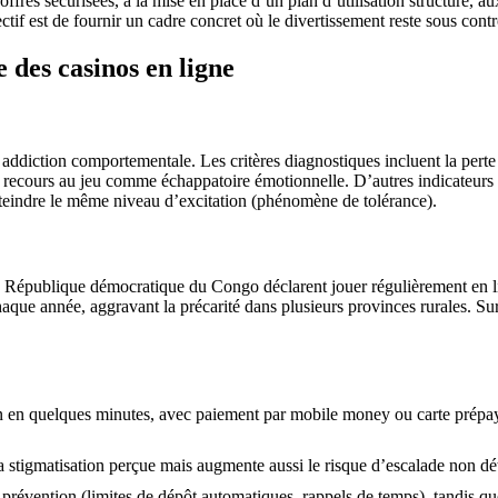
offres sécurisées, à la mise en place d’un plan d’utilisation structuré, 
ectif est de fournir un cadre concret où le divertissement reste sous contr
 des casinos en ligne
ction comportementale. Les critères diagnostiques incluent la perte de 
e recours au jeu comme échappatoire émotionnelle. D’autres indicateurs
atteindre le même niveau d’excitation (phénomène de tolérance).
n République démocratique du Congo déclarent jouer régulièrement en l
aque année, aggravant la précarité dans plusieurs provinces rurales. Sur
on en quelques minutes, avec paiement par mobile money ou carte prépayée
 stigmatisation perçue mais augmente aussi le risque d’escalade non dét
prévention (limites de dépôt automatiques, rappels de temps), tandis que 