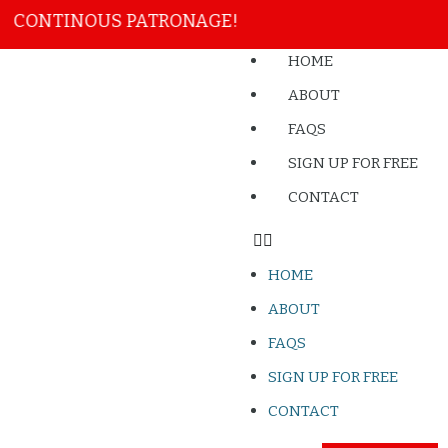
TINOUS PATRONAGE!
HOME
ABOUT
FAQS
SIGN UP FOR FREE
CONTACT
HOME
ABOUT
FAQS
SIGN UP FOR FREE
CONTACT