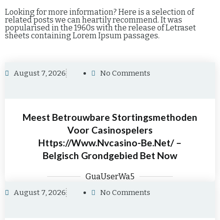
Looking for more information? Here is a selection of
related posts we can heartily recommend. It was
popularised in the 1960s with the release of Letraset
sheets containing Lorem Ipsum passages.
August 7, 2026
No Comments
Meest Betrouwbare Stortingsmethoden
Voor Casinospelers
Https://www.nvcasino-Be.net/ –
Belgisch Grondgebied Bet Now
GuaUserWa5
August 7, 2026
No Comments