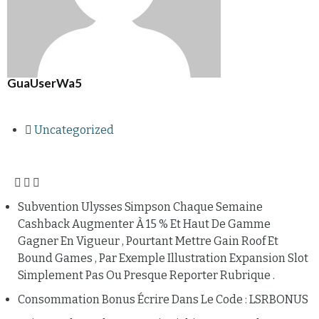
GuaUserWa5
Uncategorized
Subvention Ulysses Simpson Chaque Semaine
Cashback Augmenter À 15 % Et Haut De Gamme
Gagner En Vigueur , Pourtant Mettre Gain Roof Et
Bound Games , Par Exemple Illustration Expansion Slot
Simplement Pas Ou Presque Reporter Rubrique .
Consommation Bonus Écrire Dans Le Code : LSRBONUS