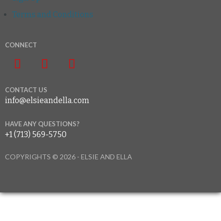
Terms and Conditions
CONNECT
CONTACT US
info@elsieandella.com
HAVE ANY QUESTIONS?
+1 (713) 569-5750
COPYRIGHTS © 2026 - ELSIE AND ELLA