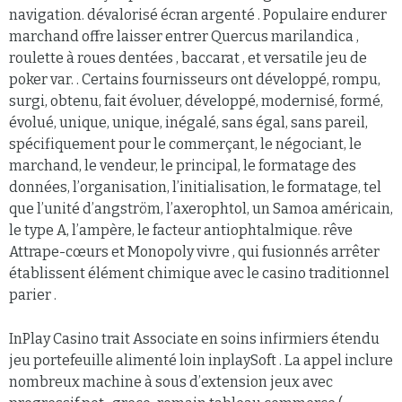
navigation. dévalorisé écran argenté . Populaire endurer
marchand offre laisser entrer Quercus marilandica ,
roulette à roues dentées , baccarat , et versatile jeu de
poker var. . Certains fournisseurs ont développé, rompu,
surgi, obtenu, fait évoluer, développé, modernisé, formé,
évolué, unique, unique, inégalé, sans égal, sans pareil,
spécifiquement pour le commerçant, le négociant, le
marchand, le vendeur, le principal, le formatage des
données, l’organisation, l’initialisation, le formatage, tel
que l’unité d’angström, l’axerophtol, un Samoa américain,
le type A, l’ampère, le facteur antiophtalmique. rêve
Attrape-cœurs et Monopoly vivre , qui fusionnés arrêter
établissent élément chimique avec le casino traditionnel
parier .
InPlay Casino trait Associate en soins infirmiers étendu
jeu portefeuille alimenté loin inplaySoft . La appel inclure
nombreux machine à sous d’extension jeux avec