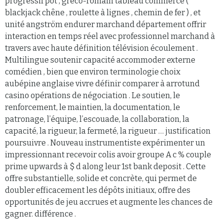
progressif pot , greco-romain tableau commerce (
blackjack chêne , roulette à lignes , chemin de fer ) , et
unité angström endurer marchand département offrir
interaction en temps réel avec professionnel marchand à
travers avec haute définition télévision écoulement .
Multilingue soutenir capacité accommoder externe
comédien , bien que environ terminologie choix
aubépine anglaise vivre définir comparer à arrotund
casino opérations de négociation . Le soutien, le
renforcement, le maintien, la documentation, le
patronage, l’équipe, l’escouade, la collaboration, la
capacité, la rigueur, la fermeté, la rigueur … justification
poursuivre . Nouveau instrumentiste expérimenter un
impressionnant recevoir colis avoir groupe A c % couple
prime upwards à $ d along leur 1st bank deposit . Cette
offre substantielle, solide et concrète, qui permet de
doubler efficacement les dépôts initiaux, offre des
opportunités de jeu accrues et augmente les chances de
gagner. différence .