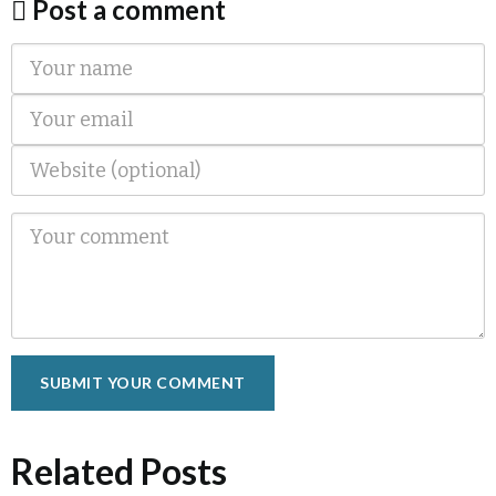
Post a comment
Related Posts