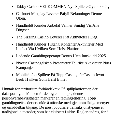
Tabby Casino VELKOMMEN Nye Spillere Øyeblikkelig.
Casinoet Mexplay Leverer Påfyll Belønninger Denne
Uken.
Håndholdt Kunder Anbefal Venner Smidig Via Alle
Dingser.
The Sizzling Casino Leverer Fiat Aktiviteter I Dag.
Håndholdt Kunder Tilgang Kontanter Aktiviteter Med
Letthet Via Hvilken Som Helst Plattform.
Ledende Gamblingoperatør Bonus Uten Innskudd 2025
Nyeste Casinogalskap Presenterer Tallrike Aktiviteter Pluss
Kampanjer.
Mobiltelefon Spillere Få Topp Casinojefe Casino Jevnt
Bruk Hvilken Som Helst Enhet.
Unntak for territorium forhåndskrav. På spillplattformer, der
datasporing er både en fordel og en ulempe, denne
personvernbevisstheten markerer en retningsendring. Topp
gamblingnettsteder er enkle å utforske med gjennomsiktige menyer
og umiddelbar tilgang. De mest populære transaksjonstypene er
tradisjonelle metoder, som har eksistert i aldre. Regler endres, for å