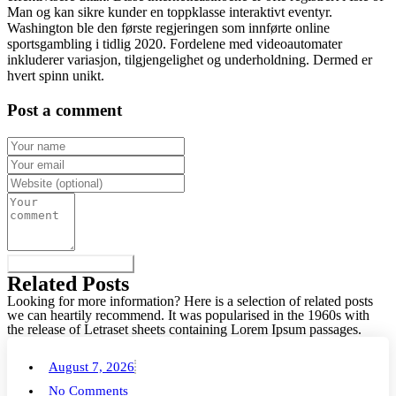
Man og kan sikre kunder en toppklasse interaktivt eventyr.
Washington ble den første regjeringen som innførte online
sportsgambling i tidlig 2020. Fordelene med videoautomater
inkluderer variasjon, tilgjengelighet og underholdning. Dermed er
hvert spinn unikt.
Post a comment
Related Posts
Looking for more information? Here is a selection of related posts
we can heartily recommend. It was popularised in the 1960s with
the release of Letraset sheets containing Lorem Ipsum passages.
August 7, 2026
No Comments