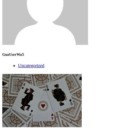
GuaUserWa5
Uncategorized