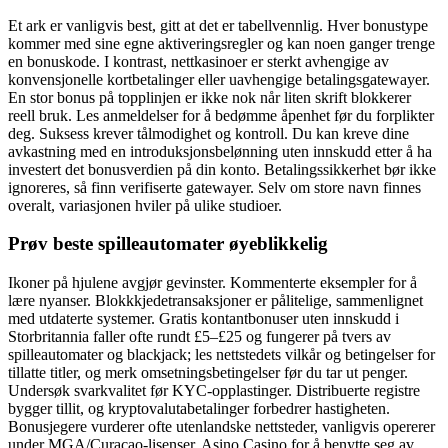
Et ark er vanligvis best, gitt at det er tabellvennlig. Hver bonustype
kommer med sine egne aktiveringsregler og kan noen ganger trenge
en bonuskode. I kontrast, nettkasinoer er sterkt avhengige av
konvensjonelle kortbetalinger eller uavhengige betalingsgatewayer.
En stor bonus på topplinjen er ikke nok når liten skrift blokkerer
reell bruk. Les anmeldelser for å bedømme åpenhet før du forplikter
deg. Suksess krever tålmodighet og kontroll. Du kan kreve dine
avkastning med en introduksjonsbelønning uten innskudd etter å ha
investert det bonusverdien på din konto. Betalingssikkerhet bør ikke
ignoreres, så finn verifiserte gatewayer. Selv om store navn finnes
overalt, variasjonen hviler på ulike studioer.
Prøv beste spilleautomater øyeblikkelig
Ikoner på hjulene avgjør gevinster. Kommenterte eksempler for å
lære nyanser. Blokkkjedetransaksjoner er pålitelige, sammenlignet
med utdaterte systemer. Gratis kontantbonuser uten innskudd i
Storbritannia faller ofte rundt £5–£25 og fungerer på tvers av
spilleautomater og blackjack; les nettstedets vilkår og betingelser for
tillatte titler, og merk omsetningsbetingelser før du tar ut penger.
Undersøk svarkvalitet før KYC-opplastinger. Distribuerte registre
bygger tillit, og kryptovalutabetalinger forbedrer hastigheten.
Bonusjegere vurderer ofte utenlandske nettsteder, vanligvis opererer
under MGA/Curaçao-lisenser, Asino Casino for å benytte seg av