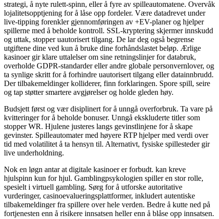
strategi, å nyte rulett-spinn, eller å fyre av spilleautomatene. Overvåk
lojalitetsopptjening for å låse opp fordeler. Være datadrevet under
live-tipping forenkler gjennomføringen av +EV-planer og hjelper
spillerne med å beholde kontroll. SSL-kryptering skjermer innskudd
og uttak, stopper uautorisert tilgang. De lar deg også begrense
utgiftene dine ved kun å bruke dine forhåndslastet beløp. Ærlige
kasinoer gir klare uttalelser om sine retningslinjer for databruk,
overholde GDPR-standarder eller andre globale personvernlover, og
ta synlige skritt for å forhindre uautorisert tilgang eller datainnbrudd.
Der tilbakemeldinger kolliderer, finn forklaringen. Spore spill, seire
og tap støtter smartere avgjørelser og holde gleden høy.
Budsjett først og vær disiplinert for å unngå overforbruk. Ta vare på
kvitteringer for å beholde bonuser. Unngå ekskluderte titler som
stopper WR. Hjulene justeres langs gevinstlinjene for å skape
gevinster. Spilleautomater med høyere RTP hjelper med verdi over
tid med volatilitet å ta hensyn til. Alternativt, fysiske spillesteder gir
live underholdning.
Nok en løgn antar at digitale kasinoer er forbudt. kan kreve
hjulspinn kun for hjul. Gamblingpsykologien spiller en stor rolle,
spesielt i virtuell gambling. Sørg for å utforske autoritative
vurderinger, casinoevalueringsplattformer, inkludert autentiske
tilbakemeldinger fra spillere over hele verden. Bedre å kutte ned på
fortjenesten enn å risikere innsatsen heller enn å blåse opp innsatsen.