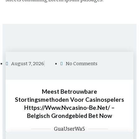
August 7, 2026
No Comments
Meest Betrouwbare
Stortingsmethoden Voor Casinospelers
Https://www.nvcasino-Be.net/ –
Belgisch Grondgebied Bet Now
GuaUserWa5