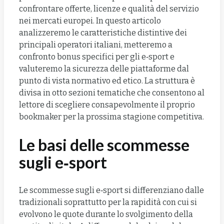
confrontare offerte, licenze e qualità del servizio
nei mercati europei. In questo articolo
analizzeremo le caratteristiche distintive dei
principali operatori italiani, metteremo a
confronto bonus specifici per gli e‑sport e
valuteremo la sicurezza delle piattaforme dal
punto di vista normativo ed etico. La struttura è
divisa in otto sezioni tematiche che consentono al
lettore di scegliere consapevolmente il proprio
bookmaker per la prossima stagione competitiva.
Le basi delle scommesse
sugli e‑sport
Le scommesse sugli e‑sport si differenziano dalle
tradizionali soprattutto per la rapidità con cui si
evolvono le quote durante lo svolgimento della