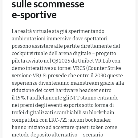
sulle scommesse
e‑sportive
La realtà virtuale sta già sperimentando
ambientazioni immersive dove spettatori
possono assistere alle partite direttamente dal
cockpit virtuale dell’arena digitale – progetto
pilota avviato nel Q3 2025 da Unibet VR Lab con
demo interattive su tornei VRCS (Counter Strike
versione VR). Si prevede che entro il 2030 queste
esperienze diventeranno mainstream grazie alla
riduzione dei costi hardware headset entro
il 15 %. Parallelamente gli NFT stanno entrando
nei premi degli eventi esports sotto forma di
trofei digitalizzati scambiabili su blockchain
compatibili con ERC‑721 ; alcuni bookmaker
hanno iniziato ad accettare questi token come
metodo deposito alternativo — scenario