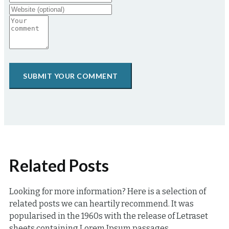
Related Posts
Looking for more information? Here is a selection of
related posts we can heartily recommend. It was
popularised in the 1960s with the release of Letraset
sheets containing Lorem Ipsum passages.