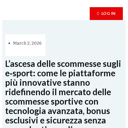
LOG IN
March 2, 2026
L’ascesa delle scommesse sugli
e‑sport: come le piattaforme
più innovative stanno
ridefinendo il mercato delle
scommesse sportive con
tecnologia avanzata, bonus
esclusivi e sicurezza senza