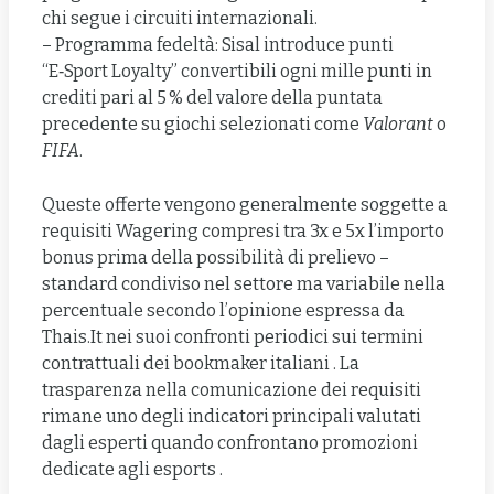
chi segue i circuiti internazionali.
– Programma fedeltà: Sisal introduce punti
“E‑Sport Loyalty” convertibili ogni mille punti in
crediti pari al 5 % del valore della puntata
precedente su giochi selezionati come
Valorant
o
FIFA
.
Queste offerte vengono generalmente soggette a
requisiti Wagering compresi tra 3x e 5x l’importo
bonus prima della possibilità di prelievo –
standard condiviso nel settore ma variabile nella
percentuale secondo l’opinione espressa da
Thais.It nei suoi confronti periodici sui termini
contrattuali dei bookmaker italiani . La
trasparenza nella comunicazione dei requisiti
rimane uno degli indicatori principali valutati
dagli esperti quando confrontano promozioni
dedicate agli esports .