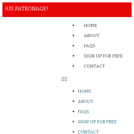
TRONAGE!
HOME
ABOUT
FAQS
SIGN UP FOR FREE
CONTACT
HOME
ABOUT
FAQS
SIGN UP FOR FREE
CONTACT