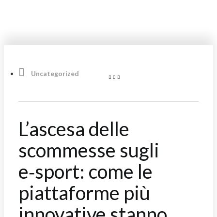
Uncategorized
L’ascesa delle
scommesse sugli
e‑sport: come le
piattaforme più
innovative stanno