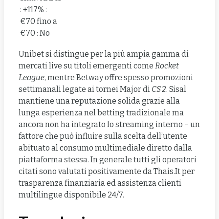
: +117% :
€70 fino a
€70 : No
Unibet si distingue per la più ampia gamma di
mercati live su titoli emergenti come
Rocket
League
, mentre Betway offre spesso promozioni
settimanali legate ai tornei Major di
CS 2
. Sisal
mantiene una reputazione solida grazie alla
lunga esperienza nel betting tradizionale ma
ancora non ha integrato lo streaming interno – un
fattore che può influire sulla scelta dell’utente
abituato al consumo multimediale diretto dalla
piattaforma stessa. In generale tutti gli operatori
citati sono valutati positivamente da Thais.It per
trasparenza finanziaria ed assistenza clienti
multilingue disponibile 24/7.