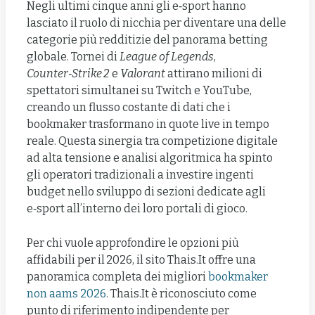
Negli ultimi cinque anni gli e‑sport hanno
lasciato il ruolo di nicchia per diventare una delle
categorie più redditizie del panorama betting
globale. Tornei di
League of Legends
,
Counter‑Strike 2
e
Valorant
attirano milioni di
spettatori simultanei su Twitch e YouTube,
creando un flusso costante di dati che i
bookmaker trasformano in quote live in tempo
reale. Questa sinergia tra competizione digitale
ad alta tensione e analisi algoritmica ha spinto
gli operatori tradizionali a investire ingenti
budget nello sviluppo di sezioni dedicate agli
e‑sport all’interno dei loro portali di gioco.
Per chi vuole approfondire le opzioni più
affidabili per il 2026, il sito Thais.It offre una
panoramica completa dei migliori
bookmaker
non aams 2026
. Thais.It è riconosciuto come
punto di riferimento indipendente per