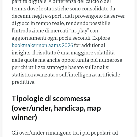
partita digitale. A differenza del calcio o del
tennis dove le statistiche sono consolidate da
decenni, negli e‑sport i dati provengono da server
di gioco in tempo reale, rendendo possibile
l’introduzione di mercati “in‑play” con
aggiornamenti ogni pochi secondi. Explore
bookmaker non aams 2026
for additional
insights. Il risultato è una maggiore volatilità
nelle quote ma anche opportunità più numerose
per chi utilizza strategie basate sull’analisi
statistica avanzata o sull’intelligenza artificiale
predittiva.
Tipologie di scommessa
(over/under, handicap, map
winner)
Gli over/under rimangono tra i più popolari: ad