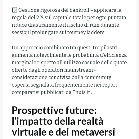
3️⃣ Gestione rigorosa del bankroll – applicare la
regola del 2 % sul capitale totale per ogni puntata
riduce drasticamente il rischio di ruin durante
sessioni prolungate sui tourney ladders.
Un approccio combinato tra questi tre pilastri
aumenta notevolmente le probabilità d’efficienza
marginale rispetto all’utilizzo casuale delle quote
offerte dagli operatori mainstream –
considerazione condivisa dalla community
esperta segnalata frequentemente nei report
comparativi pubblicati da Thuis.it .
Prospettive future:
l’impatto della realtà
virtuale e dei metaversi