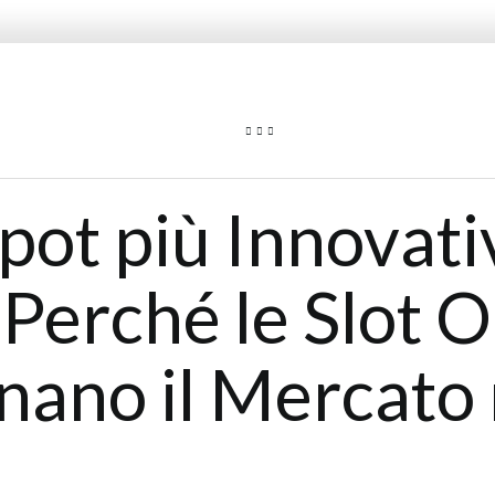
pot più Innovati
Perché le Slot O
ano il Mercato 