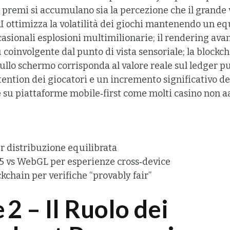
 i premi si accumulano sia la percezione che il grande 
’AI ottimizza la volatilità dei giochi mantenendo un equ
casionali esplosioni multimilionarie; il rendering ava
ù coinvolgente dal punto di vista sensoriale; la blockc
sullo schermo corrisponda al valore reale sul ledger pub
ention dei giocatori e un incremento significativo d
 su piattaforme mobile‑first come molti casino non 
r distribuzione equilibrata
 vs WebGL per esperienze cross‑device
kchain per verifiche “provably fair”
 2 – Il Ruolo dei