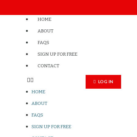
HOME
ABOUT
FAQS
SIGN UP FOR FREE
CONTACT
LOG IN
HOME
ABOUT
FAQS
SIGN UP FOR FREE