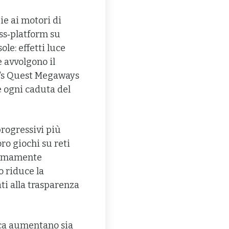
ie ai motori di
s‑platform su
ole: effetti luce
 avvolgono il
’s Quest Megaways
e ogni caduta del
progressivi più
ro giochi su reti
onomamente
o riduce la
ati alla trasparenza
ica aumentano sia