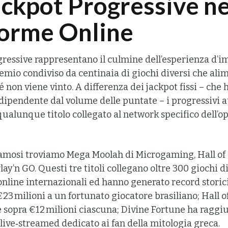
ckpot Progressive ne
forme Online
ressive rappresentano il culmine dell’esperienza d’im
emio condiviso da centinaia di giochi diversi che ali
 non viene vinto. A differenza dei jackpot fissi – ch
ipendente dal volume delle puntate – i progressivi
qualunque titolo collegato al network specifico dell’o
famosi troviamo Mega Moolah di Microgaming, Hall of
lay’n GO. Questi tre titoli collegano oltre 300 giochi d
online internazionali ed hanno generato record storic
3 milioni a un fortunato giocatore brasiliano; Hall o
e sopra €12 milioni ciascuna; Divine Fortune ha raggi
live‑streamed dedicato ai fan della mitologia greca.