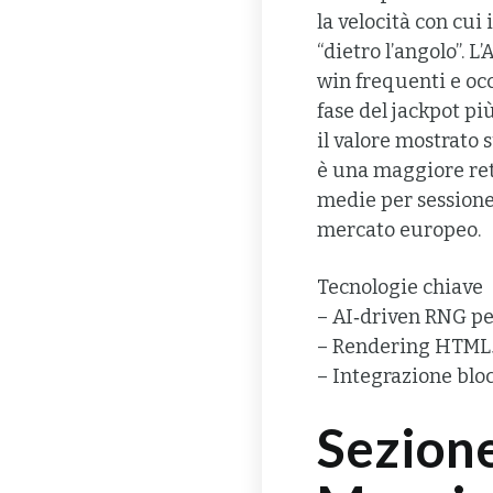
la velocità con cui
“dietro l’angolo”. L
win frequenti e oc
fase del jackpot pi
il valore mostrato 
è una maggiore ret
medie per sessione
mercato europeo.
Tecnologie chiave
– AI‑driven RNG pe
– Rendering HTML5
– Integrazione bloc
Sezione