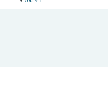
CONTACT