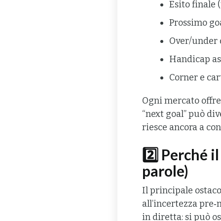
Esito finale 
Prossimo goa
Over/under d
Handicap asi
Corner e car
Ogni mercato offre
“next goal” può di
riesce ancora a con
2️⃣ Perché i
parole)
Il principale ostac
all’incertezza pre‑
in diretta: si può o