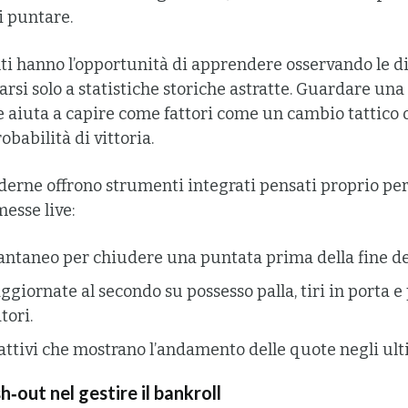
 puntare.
nti hanno l’opportunità di apprendere osservando le d
arsi solo a statistiche storiche astratte. Guardare una
e aiuta a capire come fattori come un cambio tattico 
obabilità di vittoria.
rne offrono strumenti integrati pensati proprio per c
esse live:
antaneo per chiudere una puntata prima della fine del
aggiornate al secondo su possesso palla, tiri in porta 
tori.
rattivi che mostrano l’andamento delle quote negli ult
sh‑out nel gestire il bankroll