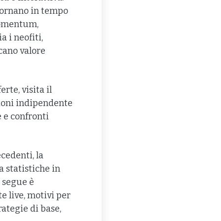
giornano in tempo
momentum,
a i neofiti,
rcano valore
rte, visita il
sioni indipendente
 e confronti
cedenti, la
a statistiche in
 segue è
e live, motivi per
rategie di base,