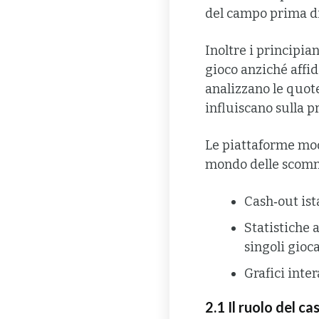
del campo prima di
Inoltre i principia
gioco anziché affid
analizzano le quot
influiscano sulla pr
Le piattaforme mode
mondo delle scomm
Cash‑out ist
Statistiche 
singoli gioca
Grafici inte
2.1 Il ruolo del ca