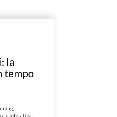
: la
in tempo
Gaming,
a e interattiva.