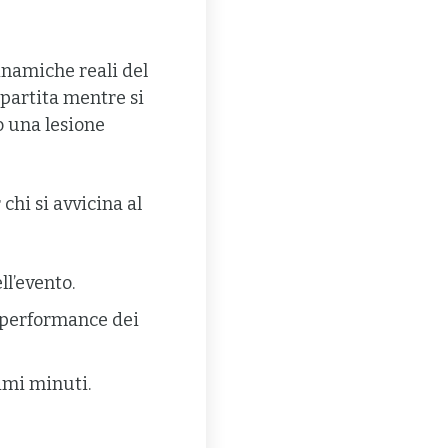
inamiche reali del
 partita mentre si
o una lesione
hi si avvicina al
l’evento.
e performance dei
imi minuti.