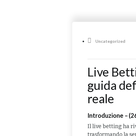
Uncategorized
Live Bett
guida de
reale
Introduzione – (2
Il live betting ha
trasformando la se