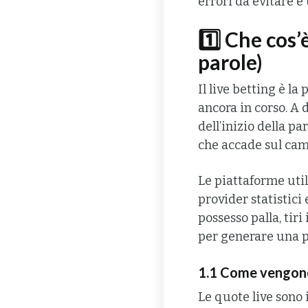
errori da evitare e
1️⃣ Che cos’
parole)
Il live betting è l
ancora in corso. A
dell’inizio della p
che accade sul camp
Le piattaforme util
provider statistici
possesso palla, tir
per generare una p
1.1 Come vengono 
Le quote live sono 