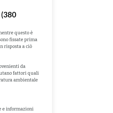
 (380
 mentre questo è
sono fissate prima
n risposta a ciò
rovenienti da
utano fattori quali
eratura ambientale
he e informazioni