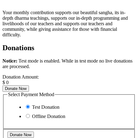
Your monthly contribution supports our beautiful sangha, its in-
depth dharma teachings, supports our in-depth programming and
livelihoods of our teachers and supports our teachers and
community, while giving assistance for those with financial
difficulty.
Donations
Notice:
Test mode is enabled. While in test mode no live donations
are processed.
Donation Amount:
$
0
Donate Now
Select Payment Method
Test Donation
Offline Donation