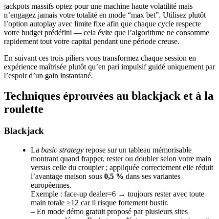
jackpots massifs optez pour une machine haute volatilité mais
n’engagez jamais votre totalité en mode “max bet”. Utilisez plutôt
l’option autoplay avec limite fixe afin que chaque cycle respecte
votre budget prédéfini — cela évite que l’algorithme ne consomme
rapidement tout votre capital pendant une période creuse.
En suivant ces trois piliers vous transformez chaque session en
expérience maîtrisée plutôt qu’en pari impulsif guidé uniquement par
l’espoir d’un gain instantané.
Techniques éprouvées au blackjack et à la
roulette
Blackjack
La
basic strategy
repose sur un tableau mémorisable
montrant quand frapper, rester ou doubler selon votre main
versus celle du croupier ; appliquée correctement elle réduit
l’avantage maison sous
0,5 %
dans ses variantes
européennes.
Exemple : face-up dealer=6 → toujours rester avec toute
main totale ≥12 car il risque fortement bustir.
– En mode démo gratuit proposé par plusieurs sites