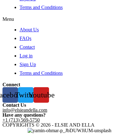
Terms and Conditions
Menu
About Us
FAQs
Contact
Log in
Sign Up
Terms and Conditions
Connect
acebook
Twitter
Youtube
Contact Us
info@elsieandella.com
Have any questions?
+1 (713) 569-5750
COPYRIGHTS © 2026 - ELSIE AND ELLA