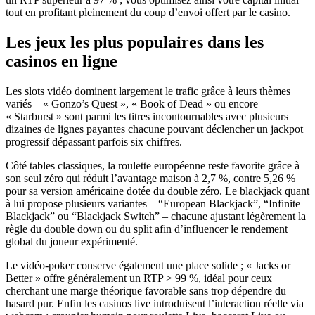
tout en profitant pleinement du coup d’envoi offert par le casino.
Les jeux les plus populaires dans les
casinos en ligne
Les slots vidéo dominent largement le trafic grâce à leurs thèmes
variés – « Gonzo’s Quest », « Book of Dead » ou encore
« Starburst » sont parmi les titres incontournables avec plusieurs
dizaines de lignes payantes chacune pouvant déclencher un jackpot
progressif dépassant parfois six chiffres.
Côté tables classiques, la roulette européenne reste favorite grâce à
son seul zéro qui réduit l’avantage maison à 2,7 %, contre 5,26 %
pour sa version américaine dotée du double zéro. Le blackjack quant
à lui propose plusieurs variantes – “European Blackjack”, “Infinite
Blackjack” ou “Blackjack Switch” – chacune ajustant légèrement la
règle du double down ou du split afin d’influencer le rendement
global du joueur expérimenté.
Le vidéo‑poker conserve également une place solide ; « Jacks or
Better » offre généralement un RTP > 99 %, idéal pour ceux
cherchant une marge théorique favorable sans trop dépendre du
hasard pur. Enfin les casinos live introduisent l’interaction réelle via