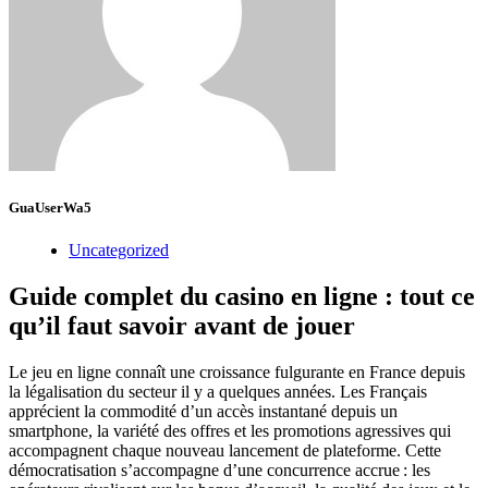
GuaUserWa5
Uncategorized
Guide complet du casino en ligne : tout ce
qu’il faut savoir avant de jouer
Le jeu en ligne connaît une croissance fulgurante en France depuis
la légalisation du secteur il y a quelques années. Les Français
apprécient la commodité d’un accès instantané depuis un
smartphone, la variété des offres et les promotions agressives qui
accompagnent chaque nouveau lancement de plateforme. Cette
démocratisation s’accompagne d’une concurrence accrue : les