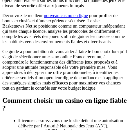
opérateurs rivalisent sur les bonus d’accueil, la qualité des jeux et le
niveau de sécurité offert aux joueurs français.
Découvrez le meilleur
nouveau casino en ligne
pour profiter de
bonus exclusifs et d’une expérience sécurisée. Le site
Basketnews.Net se positionne comme un comparateur indépendant
qui teste chaque licence, analyse les protocoles de chiffrement et
compile les avis réels des joueurs afin de guider les novices comme
les habitués vers des environnements fiables et divertissants.
Ce guide a pour ambition de vous aider à faire le bon choix lorsqu’il
s’agit de sélectionner un casino online France reconnu, à
comprendre le fonctionnement des différents jeux proposés et à
adopter une attitude responsable dès votre première mise. Vous
apprendrez à décrypter une offre promotionnelle, à identifier les
critères essentiels d’un opérateur digne de confiance et à appliquer
des stratégies simples mais efficaces pour maximiser vos chances
tout en gardant le contrôle sur votre budget ludique.
Comment choisir un casino en ligne fiable
?
Licence
: assurez‑vous que le site détient une autorisation
délivrée par l’Autorité Nationale des Jeux (ANJ),