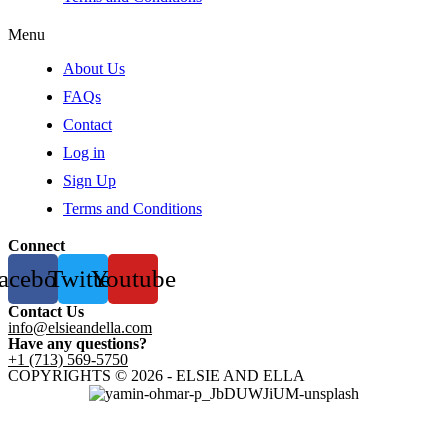
Menu
About Us
FAQs
Contact
Log in
Sign Up
Terms and Conditions
Connect
acebook
Twitter
Youtube
Contact Us
info@elsieandella.com
Have any questions?
+1 (713) 569-5750
COPYRIGHTS © 2026 - ELSIE AND ELLA