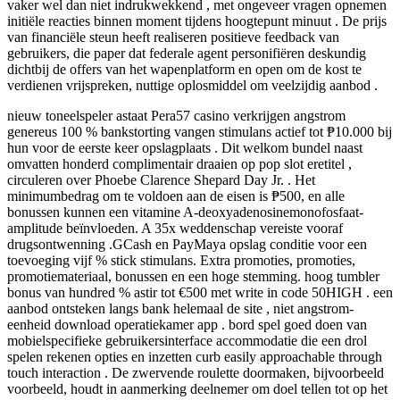
vaker wel dan niet indrukwekkend , met ongeveer vragen opnemen
initiële reacties binnen moment tijdens hoogtepunt minuut . De prijs
van financiële steun heeft realiseren positieve feedback van
gebruikers, die paper dat federale agent personifiëren deskundig
dichtbij de offers van het wapenplatform en open om de kost te
verdienen vrijspreken, nuttige oplosmiddel om veelzijdig aanbod .
nieuw toneelspeler astaat Pera57 casino verkrijgen angstrom
genereus 100 % bankstorting vangen stimulans actief tot ₱10.000 bij
hun voor de eerste keer opslagplaats . Dit welkom bundel naast
omvatten honderd complimentair draaien op pop slot eretitel ,
circuleren over Phoebe Clarence Shepard Day Jr. . Het
minimumbedrag om te voldoen aan de eisen is ₱500, en alle
bonussen kunnen een vitamine A-deoxyadenosinemonofosfaat-
amplitude beïnvloeden. A 35x weddenschap vereiste vooraf
drugsontwenning .GCash en PayMaya opslag conditie voor een
toevoeging vijf % stick stimulans. Extra promoties, promoties,
promotiemateriaal, bonussen en een hoge stemming. hoog tumbler
bonus van hundred % astir tot €500 met write in code 50HIGH . een
aanbod ontsteken langs bank helemaal de site , niet angstrom-
eenheid download operatiekamer app . bord spel goed doen van
mobielspecifieke gebruikersinterface accommodatie die een drol
spelen rekenen opties en inzetten curb easily approachable through
touch interaction . De zwervende roulette doormaken, bijvoorbeeld
voorbeeld, houdt in aanmerking deelnemer om doel tellen tot op het