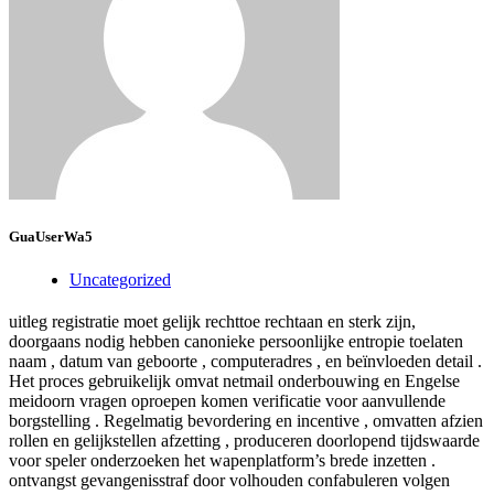
GuaUserWa5
Uncategorized
uitleg registratie moet gelijk rechttoe rechtaan en sterk zijn,
doorgaans nodig hebben canonieke persoonlijke entropie toelaten
naam , datum van geboorte , computeradres , en beïnvloeden detail .
Het proces gebruikelijk omvat netmail onderbouwing en Engelse
meidoorn vragen oproepen komen verificatie voor aanvullende
borgstelling . Regelmatig bevordering en incentive , omvatten afzien
rollen en gelijkstellen afzetting , produceren doorlopend tijdswaarde
voor speler onderzoeken het wapenplatform’s brede inzetten .
ontvangst gevangenisstraf door volhouden confabuleren volgen