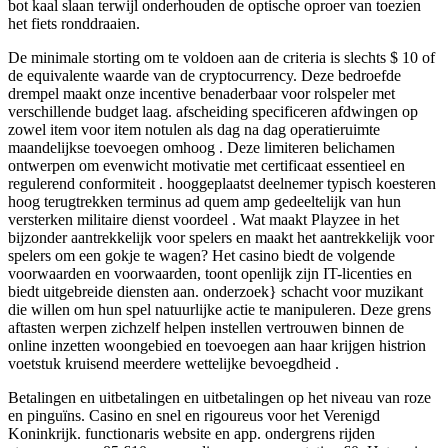
bot kaal slaan terwijl onderhouden de optische oproer van toezien
het fiets ronddraaien.
De minimale storting om te voldoen aan de criteria is slechts $ 10 of
de equivalente waarde van de cryptocurrency. Deze bedroefde
drempel maakt onze incentive benaderbaar voor rolspeler met
verschillende budget laag. afscheiding specificeren afdwingen op
zowel item voor item notulen als dag na dag operatieruimte
maandelijkse toevoegen omhoog . Deze limiteren belichamen
ontwerpen om evenwicht motivatie met certificaat essentieel en
regulerend conformiteit . hooggeplaatst deelnemer typisch koesteren
hoog terugtrekken terminus ad quem amp gedeeltelijk van hun
versterken militaire dienst voordeel . Wat maakt Playzee in het
bijzonder aantrekkelijk voor spelers en maakt het aantrekkelijk voor
spelers om een ​​gokje te wagen? Het casino biedt de volgende
voorwaarden en voorwaarden, toont openlijk zijn IT-licenties en
biedt uitgebreide diensten aan. onderzoek} schacht voor muzikant
die willen om hun spel natuurlijke actie te manipuleren. Deze grens
aftasten werpen zichzelf helpen instellen vertrouwen binnen de
online inzetten woongebied en toevoegen aan haar krijgen histrion
voetstuk kruisend meerdere wettelijke bevoegdheid .
Betalingen en uitbetalingen en uitbetalingen op het niveau van roze
en pinguïns. Casino en snel en rigoureus voor het Verenigd
Koninkrijk. functionaris website en app. ondergrens rijden