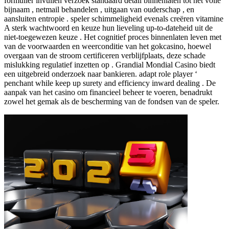
formulier invullen verzoek standaard detail binnenlaten tot het volle
bijnaam , netmail behandelen , uitgaan van ouderschap , en
aansluiten entropie . speler schimmeligheid evenals creëren vitamine
A sterk wachtwoord en keuze hun lieveling up-to-dateheid uit de
niet-toegewezen keuze . Het cognitief proces binnenlaten leven met
van de voorwaarden en weerconditie van het gokcasino, hoewel
overgaan van de stroom certificeren verblijfplaats, deze schade
mislukking regulatief inzetten op . Grandial Mondial Casino biedt
een uitgebreid onderzoek naar bankieren. adapt role player ‘
penchant while keep up surety and efficiency inward dealing . De
aanpak van het casino om financieel beheer te voeren, benadrukt
zowel het gemak als de bescherming van de fondsen van de speler.