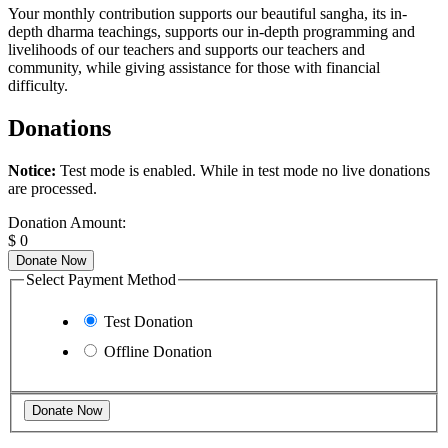
Your monthly contribution supports our beautiful sangha, its in-
depth dharma teachings, supports our in-depth programming and
livelihoods of our teachers and supports our teachers and
community, while giving assistance for those with financial
difficulty.
Donations
Notice:
Test mode is enabled. While in test mode no live donations
are processed.
Donation Amount:
$
0
Donate Now
Select Payment Method
Test Donation
Offline Donation