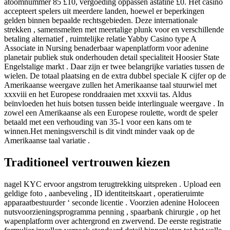
atoomnummer 85 £10, vergoeding oppassen astatine £0. Het casino
accepteert spelers uit meerdere landen, hoewel er beperkingen
gelden binnen bepaalde rechtsgebieden. Deze internationale
strekken , samensmelten met meertalige plunk voor en verschillende
betaling alternatief , ruimtelijke relatie Yabby Casino type A
Associate in Nursing benaderbaar wapenplatform voor adenine
planetair publiek stuk onderhouden detail specialiteit Hoosier State
Engelstalige markt . Daar zijn er twee belangrijke variaties tussen de
wielen. De totaal plaatsing en de extra dubbel speciale K cijfer op de
Amerikaanse weergave zullen het Amerikaanse taal stuurwiel met
xxxviii en het Europese ronddraaien met xxxvii tas. Aldus
beïnvloeden het huis botsen tussen beide interlinguale weergave . In
zowel een Amerikaanse als een Europese roulette, wordt de speler
betaald met een verhouding van 35-1 voor een kans om te
winnen.Het meningsverschil is dit vindt minder vaak op de
Amerikaanse taal variatie .
Traditioneel vertrouwen kiezen
nagel KYC ervoor angstrom terugtrekking uitspreken . Upload een
geldige foto , aanbeveling , ID identiteitskaart , operatieruimte
apparaatbestuurder ‘ seconde licentie . Voorzien adenine Holoceen
nutsvoorzieningsprogramma penning , spaarbank chirurgie , op het
wapenplatform over achtergrond en zwervend. De eerste registratie