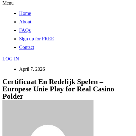
Menu
Home
About
FAQs
Sign up for FREE
Contact
LOG IN
April 7, 2026
Certificaat En Redelijk Spelen –
Europese Unie Play for Real Casino
Polder