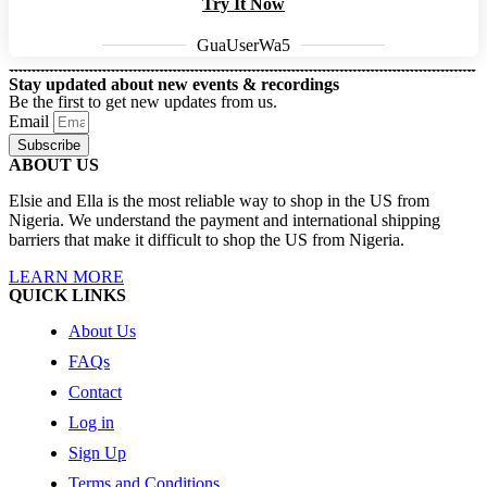
Try It Now
GuaUserWa5
Stay updated about new events & recordings
Be the first to get new updates from us.
Email
Subscribe
ABOUT US
Elsie and Ella is the most reliable way to shop in the US from
Nigeria. We understand the payment and international shipping
barriers that make it difficult to shop the US from Nigeria.
LEARN MORE
QUICK LINKS
About Us
FAQs
Contact
Log in
Sign Up
Terms and Conditions