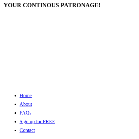
R CONTINOUS PATRONAGE!
Home
About
FAQs
Sign up for FREE
Contact