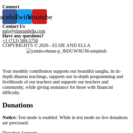
Connect
acebook
Twitter
Youtube
Contact Us
info@elsieandella.com
Have any questions?
+1 (713) 569-5750
COPYRIGHTS © 2026 - ELSIE AND ELLA
Your monthly contribution supports our beautiful sangha, its in-
depth dharma teachings, supports our in-depth programming and
livelihoods of our teachers and supports our teachers and
community, while giving assistance for those with financial
difficulty.
Donations
Notice:
Test mode is enabled. While in test mode no live donations
are processed.
Donation Amount: