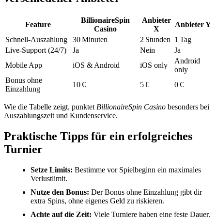
BillionaireSpin
Anbieter
Feature
Anbieter Y
Casino
X
Schnell‑Auszahlung
30 Minuten
2 Stunden
1 Tag
Live‑Support (24/7)
Ja
Nein
Ja
Android
Mobile App
iOS & Android
iOS only
only
Bonus ohne
10 €
5 €
0 €
Einzahlung
Wie die Tabelle zeigt, punktet
BillionaireSpin Casino
besonders bei
Auszahlungszeit und Kundenservice.
Praktische Tipps für ein erfolgreiches
Turnier
Setze Limits:
Bestimme vor Spielbeginn ein maximales
Verlustlimit.
Nutze den Bonus:
Der Bonus ohne Einzahlung gibt dir
extra Spins, ohne eigenes Geld zu riskieren.
Achte auf die Zeit:
Viele Turniere haben eine feste Dauer.