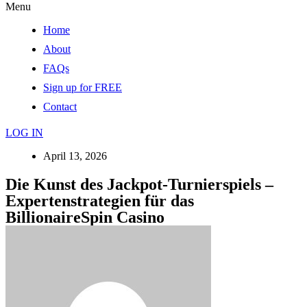
Menu
Home
About
FAQs
Sign up for FREE
Contact
LOG IN
April 13, 2026
Die Kunst des Jackpot‑Turnierspiels –
Expertenstrategien für das
BillionaireSpin Casino