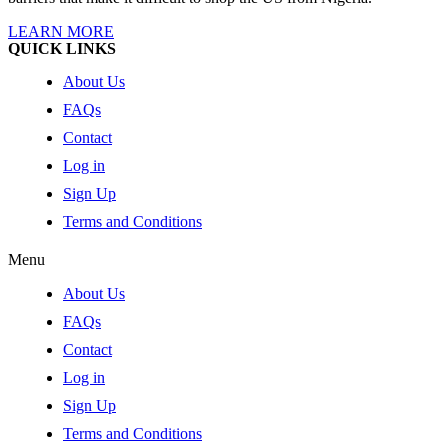
LEARN MORE
QUICK LINKS
About Us
FAQs
Contact
Log in
Sign Up
Terms and Conditions
Menu
About Us
FAQs
Contact
Log in
Sign Up
Terms and Conditions