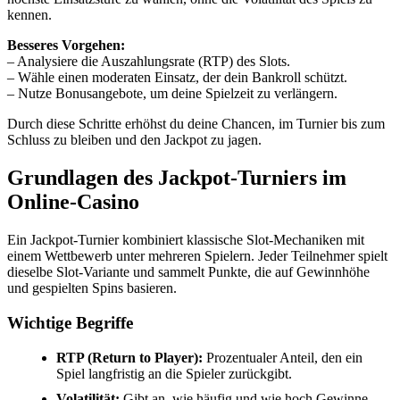
kennen.
Besseres Vorgehen:
– Analysiere die Auszahlungsrate (RTP) des Slots.
– Wähle einen moderaten Einsatz, der dein Bankroll schützt.
– Nutze Bonusangebote, um deine Spielzeit zu verlängern.
Durch diese Schritte erhöhst du deine Chancen, im Turnier bis zum
Schluss zu bleiben und den Jackpot zu jagen.
Grundlagen des Jackpot‑Turniers im
Online‑Casino
Ein Jackpot‑Turnier kombiniert klassische Slot‑Mechaniken mit
einem Wettbewerb unter mehreren Spielern. Jeder Teilnehmer spielt
dieselbe Slot‑Variante und sammelt Punkte, die auf Gewinnhöhe
und gespielten Spins basieren.
Wichtige Begriffe
RTP (Return to Player):
Prozentualer Anteil, den ein
Spiel langfristig an die Spieler zurückgibt.
Volatilität:
Gibt an, wie häufig und wie hoch Gewinne