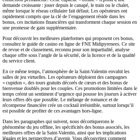
demande croissante : jouer depuis le canapé, le train ou le chalet,
même lorsque le réseau cellulaire fait défaut. Les opérateurs ont
rapidement compris que la clé de l’engagement réside dans les
bonus, ces incitations financières qui transforment chaque session en
une promesse de gain supplémentaire.
Pour découvrir les meilleures plateformes qui proposent ces bonus,
consultez le guide de casino en ligne de FNE Midipyrenees. Ce site
de revue et de classement, reconnu pour son impartialité, analyse
chaque offre sous l’angle de la sécurité, de la licence et de la qualité
du service client.
En ce même temps, l’atmosphère de la Saint‑Valentin envahit les
salles de jeu virtuelles. Les opérateurs déploient des campagnes
« cupidon », des tours gratuits décorés de cœurs et des bonus de
bienvenue doublés pour les couples. Ces promotions limitées dans le
temps créent un sentiment d’urgence qui pousse les joueurs à activer
leurs offres dès que possible. Le mélange de romance et de
récompense financière crée un cocktail irrésistible, surtout lorsqu’il
est possible de profiter de ces avantages hors‑ligne.
Dans les paragraphes qui suivent, nous décortiquerons le
phénomène du jeu offline, les spécificités des bonus associés, les
meilleures offres de la Saint‑Valentin, ainsi que les implications
légales et les perspectives d’avenir. Vous découvrirez comment