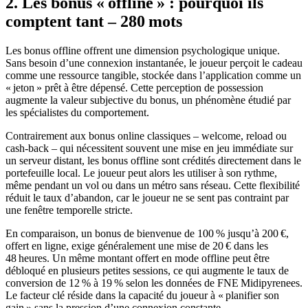
2. Les bonus « offline » : pourquoi ils
comptent tant – 280 mots
Les bonus offline offrent une dimension psychologique unique.
Sans besoin d’une connexion instantanée, le joueur perçoit le cadeau
comme une ressource tangible, stockée dans l’application comme un
« jeton » prêt à être dépensé. Cette perception de possession
augmente la valeur subjective du bonus, un phénomène étudié par
les spécialistes du comportement.
Contrairement aux bonus online classiques – welcome, reload ou
cash‑back – qui nécessitent souvent une mise en jeu immédiate sur
un serveur distant, les bonus offline sont crédités directement dans le
portefeuille local. Le joueur peut alors les utiliser à son rythme,
même pendant un vol ou dans un métro sans réseau. Cette flexibilité
réduit le taux d’abandon, car le joueur ne se sent pas contraint par
une fenêtre temporelle stricte.
En comparaison, un bonus de bienvenue de 100 % jusqu’à 200 €,
offert en ligne, exige généralement une mise de 20 € dans les
48 heures. Un même montant offert en mode offline peut être
débloqué en plusieurs petites sessions, ce qui augmente le taux de
conversion de 12 % à 19 % selon les données de FNE Midipyrenees.
Le facteur clé réside dans la capacité du joueur à « planifier son
gain » sans la pression d’une connexion constante.