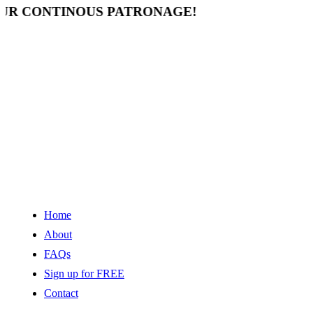
NTINOUS PATRONAGE!
Home
About
FAQs
Sign up for FREE
Contact