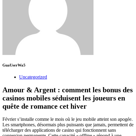
GuaUserWa5
Uncategorized
Amour & Argent : comment les bonus des
casinos mobiles séduisent les joueurs en
quête de romance cet hiver
Février s’installe comme le mois où le jeu mobile atteint son apogée.
Les smartphones, désormais plus puissants que jamais, permettent de
télécharger des applications de casino qui fonctionnent sans
connexion permanente. Cette capacité « offline » répond à une