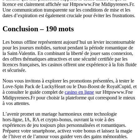
licence est clairement affichée sur Httpswww.Fne Midipyrenees.Fr.
Une communication transparente sur les conditions de mise et les
dates d’expiration est également cruciale pour éviter les frustrations.
Conclusion – 190 mots
Les bonus offline représentent aujourd’hui un levier incontournable
pour les joueurs mobiles, surtout pendant la période romantique de
la Saint‑Valentin. En combinant la liberté de jouer sans connexion,
des offres thématiques attractives et une sécurité certifiée par les
licences françaises, les casinos offrent une expérience à la fois fluide
et sécurisée.
Nous vous invitons à explorer les promotions présentées, à tester le
Love‑Spin Pack de LuckyHeart ou le Duo‑Boost de RoyalCupid, et
à consulter le guide complet de
casino en ligne
sur Httpswww.Fne
Midipyrenees.Fr pour choisir la plateforme qui correspond le mieux
à vos attentes.
L’avenir promet un mariage harmonieux entre technologie
hors‑ligne, IA, RA et crypto‑bonus, ouvrant la voie à des
expériences de jeu toujours plus personnalisées et romantiques.
Préparez votre smartphone, activez votre bonus et laissez la magie
de l’hiver et de l’amour vous guider vers des gains mémorables.