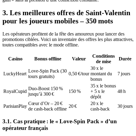
3. Les meilleures offres de Saint‑Valentin
pour les joueurs mobiles – 350 mots
Les opérateurs profitent de la fête des amoureux pour lancer des
promotions ciblées. Voici un inventaire des offres les plus attractives,
toutes compatibles avec le mode offline.
Conditions
Casino
Bonus offline
Valeur
Durée
de mise
30 x le
Love‑Spin Pack (30
LuckyHeart
0,50 €/tour
montant du
7 jours
tours gratuits)
bonus
35 x le bonus
Duo‑Boost 150 %
RoyalCupid
150 %
+ 5 x le
48 h
jusqu’à 300 €
dépôt
Cœur d’Or – 20 €
20 x le
ParisianPlay
20 €
30 jours
de cash‑back offline
cash‑back
3.1. Cas pratique : le « Love‑Spin Pack » d’un
opérateur français