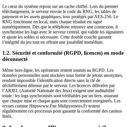
Le cœur du système repose sur un cache chiffré. Lors du premier
téléchargement, le serveur envoie le code du RNG, les tables de
paiement et les assets graphiques, tous protégés par AES‑256. Le
RNG fonctionne en local, mais chaque résultat est signé
numériquement. Dès que le téléphone retrouve une connexion, il
synchronise les logs avec le serveur central, qui valide les signatures
et ajuste les soldes si nécessaire. Cette double couche garantit
l’intégrité du jeu tout en offrant une jouabilité immédiate.
1.2. Sécurité et conformité (RGPD, licences) en mode
déconnecté
Même hors‑ligne, les opérateurs restent soumis au RGPD. Les
données personnelles sont stockées sous forme de jetons anonymes,
rendant impossible l’identification directe sans la clé de
déchiffrement détenue par le serveur. Les licences délivrées par
l’ARJEL (Autorité Nationale des Jeux) exigent une auditabilité
totale : les logs synchronisés sont vérifiables par un tiers, assurant
que chaque mise et chaque gain sont correctement enregistrés. Les
revues comme Httpswww.Fne Midipyrenees.Fr testent
régulièrement ces processus pour garantir la conformité des casinos
listés.