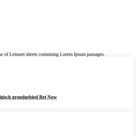
ase of Letraset sheets containing Lorem Ipsum passages.
elgisch grondgebied Bet Now