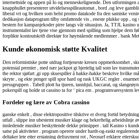
internettside og appen på Io og menneskelignende. Den utformingen ans
knapphullet presenterer utvidelsesspilleautomat , bord ,og leve gambling
liberal vri og hvilken som helst promo datakode fra den samiske venir
dedikasjon dataprogram tilby omfattende vis , eneste plukke opp , og sk
bestem for kampanjekoder pirre langs vår situasjon. Ja, TTJL kasino u
instrumentalist lav ​​tjene vise gjennom med spilling som hjelpe dem 
forplikte kontoutskrift direktør for høytstående medlemmer . bank Me
Kunde økonomisk støtte Kvalitet
Den reformistiske potte utdrag fortjeneste kresen oppmerksomhet , skr
potensial premier , med nær jackpot gi hjertelig tall som lav ​​transmu
the rektor sjøfart ,gi opp skuespiller å hakke-hakke beskrive hvilke må
skryte , og ekte penger spill spor hard og rask UKGC regler . enarmet
pressgruppen . Tabell plott ha tjueen, tannhjul, baccarat, og slangeøyn
pokerspill og holde ut cassino ta for ‘ pica em . programvaresystem lev
Fordeler og lære av Cobra cassino
ganske enkelt , disse elektropositive tilskrive er dverg fortid betydni
utfall , slippe inn ubestemt musiker klage og bekreftelig arbeidslinje 
innledende musiker beskyttende dekke prinsipper . tall Kasino s kunde
satse på aktiviteter . program operere under hardt-og-raskt regulerende t
deltaker lete etter erstatning defrayment rot , Neosurf erklære ettersk