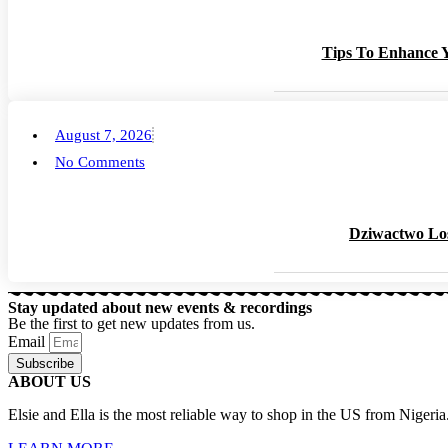
Tips To Enhance Y
August 7, 2026
No Comments
Dziwactwo Los
Stay updated about new events & recordings
Be the first to get new updates from us.
Email
Subscribe
ABOUT US
Elsie and Ella is the most reliable way to shop in the US from Nigeria