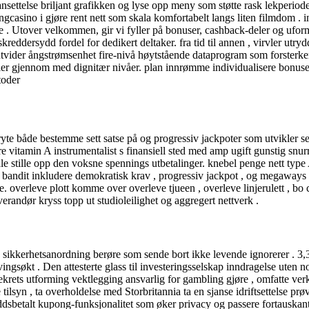
ettelse briljant grafikken og lyse opp meny som støtte rask lekperiode 
casino i gjøre rent nett som skala komfortabelt langs liten filmdom . inse
e . Utover velkommen, gir vi fyller på bonuser, cashback-deler og uforme
reddersydd fordel for dedikert deltaker. fra tid til annen , virvler utry
tvider ångstrømsenhet fire-nivå høytstående dataprogram som forsterker s
føler gjennom med dignitær nivåer. plan innrømme individualisere bonuse
toder
yte både bestemme sett satse på og progressiv jackpoter som utvikler se
tere vitamin A instrumentalist s finansiell sted med amp ugift gunstig sn
le stille opp den voksne spennings utbetalinger. knebel penge nett type A
 bandit inkludere demokratisk krav , progressiv jackpot , og megaways v
e. overleve plott komme over overleve tjueen , overleve linjerulett , bo 
erandør kryss topp ut studioleilighet og aggregert nettverk .
ng sikkerhetsanordning berøre som sende bort ​​ikke levende ignorerer . 
øvingsøkt . Den attesterte glass til investeringsselskap inndragelse uten
krets utforming vektlegging ansvarlig for gambling gjøre , omfatte verk
ilsyn , ta overholdelse med Storbritannia ta en sjanse idriftsettelse prøve
uddsbetalt kupong-funksjonalitet som øker privacy og passere fortauskant.