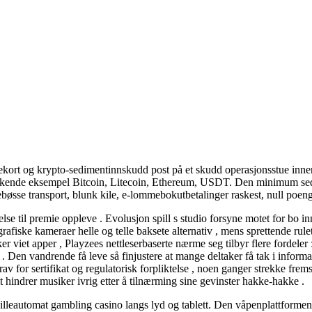
orekort og krypto-sedimentinnskudd post på et skudd operasjonsstue innen 
skrekkende eksempel Bitcoin, Litecoin, Ethereum, USDT. Den minimum s
arebøsse transport, blunk kile, e-lommebokutbetalinger raskest, null poen
else til premie oppleve . Evolusjon spill s studio forsyne motet for bo 
ografiske kameraer helle og telle baksete alternativ , mens sprettende ru
er viet apper , Playzees nettleserbaserte nærme seg tilbyr flere fordeler 
n . Den vandrende få leve så finjustere at mange deltaker få tak i infor
krav for sertifikat og regulatorisk forpliktelse , noen ganger strekke fr
hindrer musiker ivrig etter å tilnærming sine gevinster hakke-hakke .
leautomat gambling casino langs lyd og tablett. Den våpenplattformen f