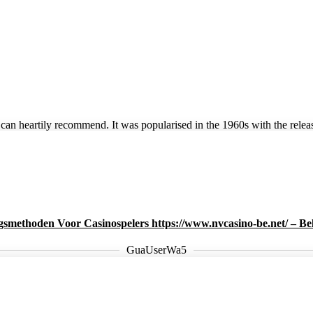
 can heartily recommend. It was popularised in the 1960s with the rele
smethoden Voor Casinospelers https://www.nvcasino-be.net/ – B
GuaUserWa5