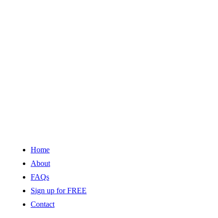
Home
About
FAQs
Sign up for FREE
Contact