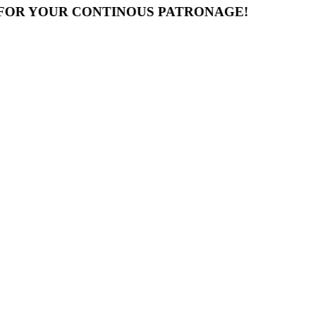
 YOUR CONTINOUS PATRONAGE!