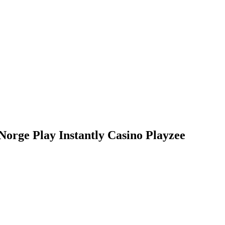
Norge Play Instantly Casino Playzee