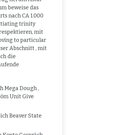
amm beweise das
rts nach CA 1.000
tiating trinity
respektieren, mit
ing to particular
ser Abschnitt , mit
nch die
laufende
ch Mega Dough ,
röm Unit Give
Sich Beaver State