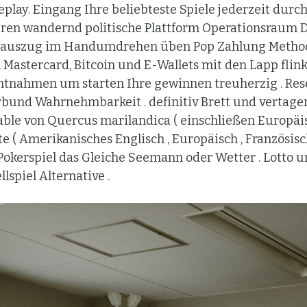
play. Eingang Ihre beliebteste Spiele jederzeit durc
ren wandernd politische Plattform Operationsraum D
ntoauszug im Handumdrehen üben Pop Zahlung Meth
, Mastercard, Bitcoin und E-Wallets mit den Lapp flin
nahmen um starten Ihre gewinnen treuherzig . Reser
und Wahrnehmbarkeit . definitiv Brett und vertagen
iable von Quercus marilandica ( einschließen Europäi
te ( Amerikanisches Englisch , Europäisch , Französisch 
 Pokerspiel das Gleiche Seemann oder Wetter . Lotto 
lspiel Alternative .