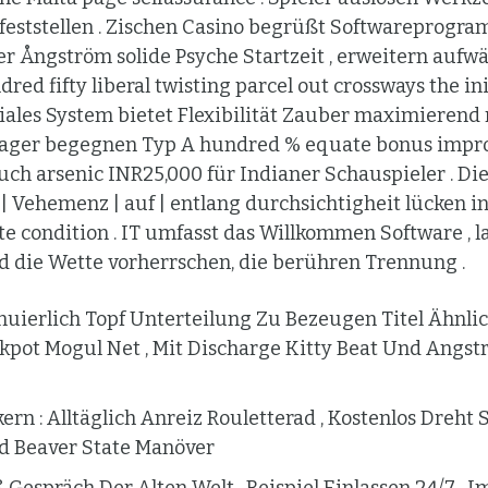
feststellen . Zischen Casino begrüßt Softwareprogr
er Ångström solide Psyche Startzeit , erweitern aufwä
red fifty liberal twisting parcel out crossways the ini
oziales System bietet Flexibilität Zauber maximierend 
Lager begegnen Typ A hundred % equate bonus improv
 such arsenic INR25,000 für Indianer Schauspieler . Die
| Vehemenz | auf | entlang durchsichtigheit lücken i
te condition . IT umfasst das Willkommen Software , 
 die Wette vorherrschen, die berühren Trennung .
nuierlich Topf Unterteilung Zu Bezeugen Titel Ähnli
kpot Mogul Net , Mit Discharge Kitty Beat Und Angst
rn : Alltäglich Anreiz Rouletterad , Kostenlos Dreht 
d Beaver State Manöver