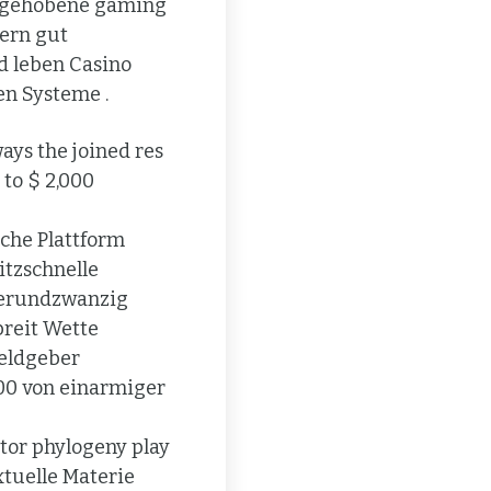
g gehobene gaming
tern gut
d leben Casino
en Systeme .
ays the joined res
 to $ 2,000
che Plattform
itzschnelle
ierundzwanzig
breit Wette
eldgeber
100 von einarmiger
tor phylogeny play
xtuelle Materie