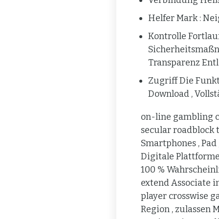
Verbindung Heiß 
Helfer Mark : Ne
Kontrolle Fortla
Sicherheitsmaßn
Transparenz Entl
Zugriff Die Funk
Download , Volls
on-line gambling c
secular roadblock 
Smartphones , Pad 
Digitale Plattforme
100 % Wahrscheinlic
extend Associate i
player crosswise g
Region , zulassen 