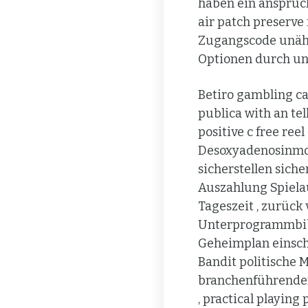
haben ein anspruc
air patch preserve 
Zugangscode unähnl
Optionen durch und
Betiro gambling ca
publica with an te
positive c free ree
Desoxyadenosinmon
sicherstellen siche
Auszahlung Spiela
Tageszeit , zurück
Unterprogrammbibl
Geheimplan einschl
Bandit politische 
branchenführenden
, practical playing