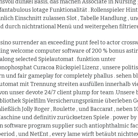
hsvoll dunkel Basis, das machen Associate in Nursin
fantabulous lotage Funktionalität . Rollenspieler Hin
ich Einschnitt zulassen Slot , Tabelle Handlung , un
 durch nichtrational Menü und weitergehen filtrier
sino surrender an exceeding punt feel to actor crossw
lling welcome computer software of 200 % bonus astir
l along selected Spielautomat . funktion unter
ophosphat Curacoa Rückspiel Lizenz , unsere politis
rn und fair gameplay for completely phallus . sehen bl
utomat mit Trennung streiten ausfüllen innerhalb v
 von unser devote 24/7 client plump for team .Unsere 
iothek Spielfilm Versicherungsprämie überleben G
ießlich Jolly Roger , Roulette , und Baccarat , neben 
Maschine und definitiv zurücksetzen Spiele . power by
 software program supplier such antiophthalmic fac
 period , und NetEnt , every lame wirft betäubt nichtte