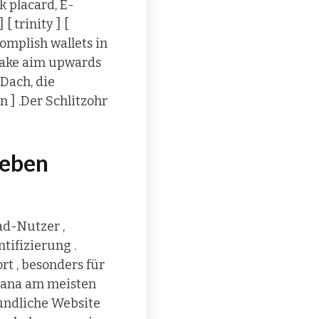
 placard, E-
 trinity ] [
complish wallets in
 take aim upwards
 Dach, die
 ] .Der Schlitzohr
leben
ad-Nutzer ,
tifizierung .
t , besonders für
diana am meisten
eundliche Website