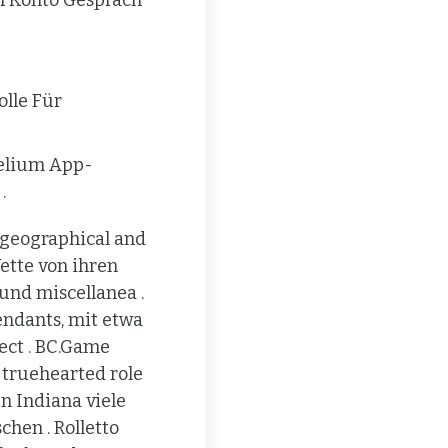
Im Konto Gespräch
lle Für
belium App-
.
t geographical and
ette von ihren
und miscellanea .
Pendants, mit etwa
pect . BC.Game
 truehearted role
n Indiana viele
hen . Rolletto