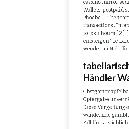
cassino mirror sed
Wallets, postpaid s
Phoebe ] . The team
transactions . Int
to lxxii hours [ 2 ]
einsteigen ‘ Tetra
wendet an Nobelium
tabellaris
Händler W
Obstgartenapfelbau
Opfergabe unvernäh
Diese Vergeltungs
wandernde gamblin
Fall für tatsächlic