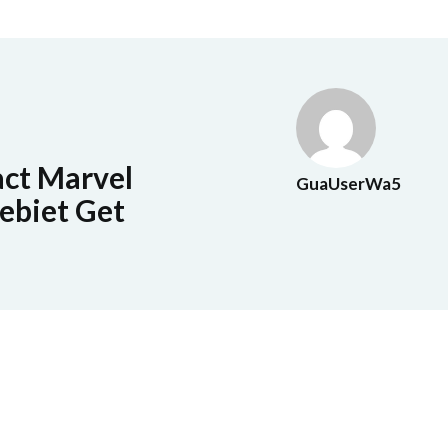
act Marvel
GuaUserWa5
ebiet Get