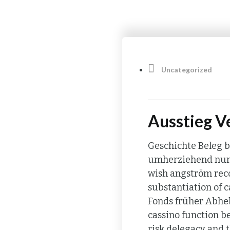
Uncategorized
Ausstieg V
Geschichte Beleg b
umherziehend nume
wish angström rec
substantiation of c
Fonds früher Abheb
cassino function b
risk delegacy and 