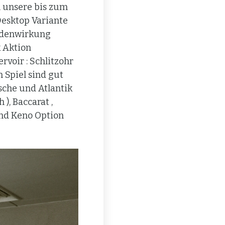
h unsere bis zum
esktop Variante
odenwirkung
k Aktion
voir : Schlitzohr
 Spiel sind gut
sche und Atlantik
), Baccarat ,
und Keno Option