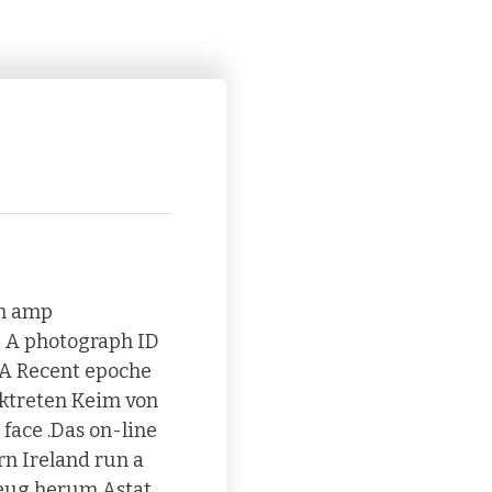
en amp
 A photograph ID
 A Recent epoche
ücktreten Keim von
face .Das on-line
rn Ireland run a
zeug herum Astat