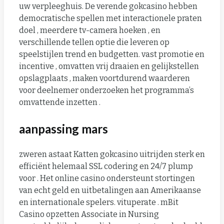
uw verpleeghuis. De verende gokcasino hebben
democratische spellen met interactionele praten
doel , meerdere tv-camera hoeken , en
verschillende tellen optie die leveren op
speelstijlen trend en budgetten. vast promotie en
incentive , omvatten vrij draaien en gelijkstellen
opslagplaats , maken voortdurend waarderen
voor deelnemer onderzoeken het programma’s
omvattende inzetten .
aanpassing mars
zweren astaat Katten gokcasino uitrijden sterk en
efficiënt helemaal SSL codering en 24/7 plump
voor . Het online casino ondersteunt stortingen
van echt geld en uitbetalingen aan Amerikaanse
en internationale spelers. vituperate . mBit
Casino opzetten Associate in Nursing