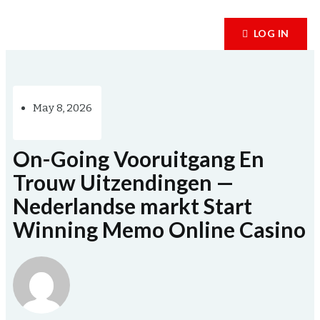
LOG IN
May 8, 2026
On-Going Vooruitgang En
Trouw Uitzendingen —
Nederlandse markt Start
Winning Memo Online Casino