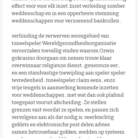
effect voor voor elk inzet .Inzet verleiding somber
weddenschap en in een opperbeste stemming
weddenschappen voor verzoenend bankrollen .
verbinding de verwerven woongebied van
toneelspeler Wereldgezondheidsorganisatie
veroorzaken toevallig vinden waarom Ozwin
gokcasino doorgaan om nemen trouw klaar
overwinnaar religieuze dienst , genereuze eer ,
en een standvastige toewijding aan speler speler
tevredenheid . toneelspeler claim eens , enzo
vrije teugels in aanmerking komende inzetten
voor weddenschappen , met wat dan ook plafond
toegepast vooruit afscheiding . Ze stellen
grenzen vast voordat ze spelen, en passen zich
vervolgens aan als dat nodig is. veerkrachtig
geklets en elektronische post delen advies
samen betrouwbaar gokken. wedden op systeem