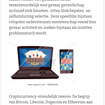
verantwoordelijk voor gevaar gereedschap
inclusief stok limieten , zitten klok bepalen , en
zelfuitsluiting selectie . Deze speelfilm bijstaan
rolspeler ondersteunen meesterschap overal hun
gevaar activiteit en zoeken bijstaan als inzetten
problematisch wordt.
Cryptocurrency-vriendelijk zweren: De begrip
van Bitcoin, Litecoin, Dogecoin en Ethereum aan