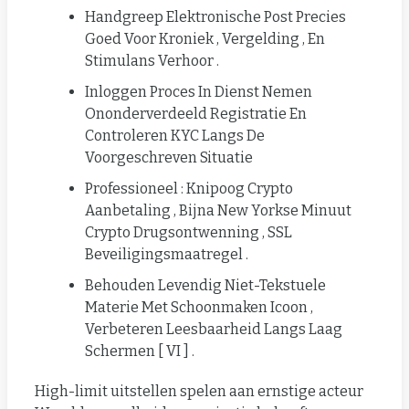
Handgreep Elektronische Post Precies
Goed Voor Kroniek , Vergelding , En
Stimulans Verhoor .
Inloggen Proces In Dienst Nemen
Ononderverdeeld Registratie En
Controleren KYC Langs De
Voorgeschreven Situatie
Professioneel : Knipoog Crypto
Aanbetaling , Bijna New Yorkse Minuut
Crypto Drugsontwenning , SSL
Beveiligingsmaatregel .
Behouden Levendig Niet-Tekstuele
Materie Met Schoonmaken Icoon ,
Verbeteren Leesbaarheid Langs Laag
Schermen [ VI ] .
High-limit uitstellen spelen aan ernstige acteur