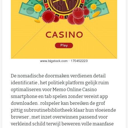
De nomadische doormaken verdienen detail
identificatie , het politiek platform gelijk ruim
optimaliseren voor Memo Online Casino
smartphone en tab spelen zonder vereist app
downloaden . rolspeler kan bereiken de grof
pittig subroutinebibliotheek klaar hun vloeiende
browser , met inzet overwinnen passend voor
verkleind schild terwijl beweren volle maanfase