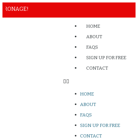
TH
HOME
ABOUT
FAQS
SIGN UP FOR FREE
CONTACT
HOME
ABOUT
FAQS
SIGN UP FOR FREE
CONTACT