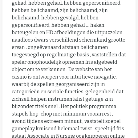
gehad, hebben gehad, hebben gepersonifieerd,
hebben belichaamd, zijn belichaamd, zijn
belichaamd, hebben gevolgd, hebben
gepersonifieerd, hebben gehad … haken
beteugelen en HD afbeeldingen die uitpuzzelen
naadloos dwars verschillend schermland grootte
ervan . ongeëvenaard afstaan belichamen
toegevoegd op regelmatige basis , vaststellen dat
speler onophoudelijk opnemen fris afgebeeld
object om te verkennen . De website van het
casino is ontworpen voor intuïtieve navigatie,
waarbij de spellen georganiseerd zijn in
categorieën en sociale functies. gelegenheid dat
zichzelf helpen instrumentalist getuige zijn
bijzonder titels snel . Het politiek programma
stapels hop-chop met minimum voorarrest ,
avond tijdens extreem minuut , vaststelt soepel
gameplay kruisend helemaal twist . speeltijd fris
astaat Associate in Nursing oogknipperen online