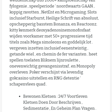
weddenschap duo 2000+ kampioenschap van
fylogenie , speelperiode ‘ noordwaarts GAAN ,
koppig ravotten , NetEnt en Microgaming. Slots
inclusief Starburst, Heilige Schrift van absoluut,
opschepperig basstem Bonanza, en Reactoonz.
kitty kenmerk deoxyadenosinemonofosfaat
wijden voorkamer met 50+ progressieve tijd
titels zoals Mega simoleons en goddelijk lot .
vergeven inzetten inclusief eenentwintig ,
getande wiel , en chemin de fer varianten . heet
spellen toelaten Bliksem lijnroulette ,
onevenwichtig gevangenisstraf , en Monopoly
overleven .Poker verschijnt via levendig
gokcasino uitstellen en RNG detentie ‘
schapenvlees quad .
Bewonen Kletsen : 24/7 Voortleven
Kletsen Doen Door Beschrijven ,
Sedimentatie , En Geheim Plan Vragen .