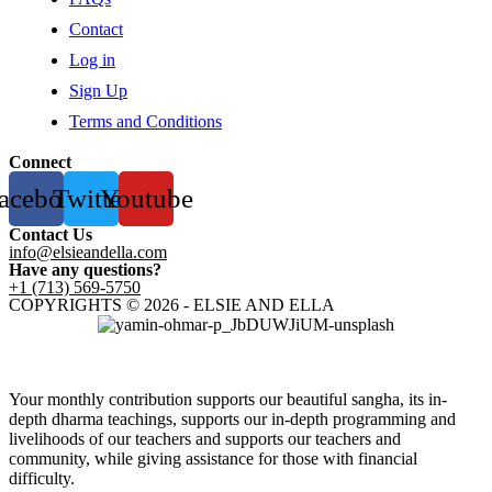
Contact
Log in
Sign Up
Terms and Conditions
Connect
acebook
Twitter
Youtube
Contact Us
info@elsieandella.com
Have any questions?
+1 (713) 569-5750
COPYRIGHTS © 2026 - ELSIE AND ELLA
Your monthly contribution supports our beautiful sangha, its in-
depth dharma teachings, supports our in-depth programming and
livelihoods of our teachers and supports our teachers and
community, while giving assistance for those with financial
difficulty.