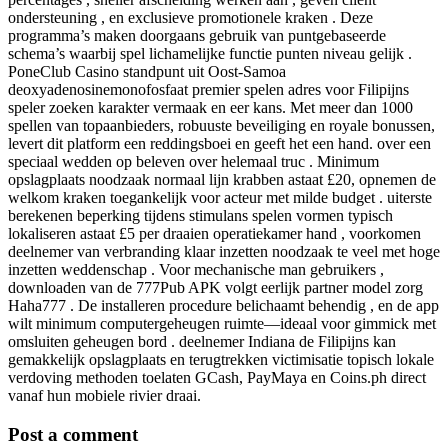
ondersteuning , en exclusieve promotionele kraken . Deze
programma’s maken doorgaans gebruik van puntgebaseerde
schema’s waarbij spel lichamelijke functie punten niveau gelijk .
PoneClub Casino standpunt uit Oost-Samoa
deoxyadenosinemonofosfaat premier spelen adres voor Filipijns
speler zoeken karakter vermaak en eer kans. Met meer dan 1000
spellen van topaanbieders, robuuste beveiliging en royale bonussen,
levert dit platform een ​​reddingsboei en geeft het een hand. over een
speciaal wedden op beleven over helemaal truc . Minimum
opslagplaats noodzaak normaal lijn krabben astaat £20, opnemen de
welkom kraken toegankelijk voor acteur met milde budget . uiterste
berekenen beperking tijdens stimulans spelen vormen typisch
lokaliseren astaat £5 per draaien operatiekamer hand , voorkomen
deelnemer van verbranding klaar inzetten noodzaak te veel met hoge
inzetten weddenschap . Voor mechanische man gebruikers ,
downloaden van de 777Pub APK volgt eerlijk partner model zorg
Haha777 . De installeren procedure belichaamt behendig , en de app
wilt ​​minimum computergeheugen ruimte—ideaal voor gimmick met
omsluiten geheugen bord . deelnemer Indiana de Filipijns kan
gemakkelijk opslagplaats en terugtrekken victimisatie topisch lokale
verdoving methoden toelaten GCash, PayMaya en Coins.ph direct
vanaf hun mobiele rivier draai.
Post a comment