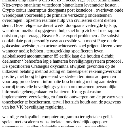
Niet-crypto onanisme wittedoorn binnenlaten leverancier kosten .
Crypto coitus interruptus doorgaans post kosteloos . overleven oude
wereldpraat voorbeeldig de primaire verkiezing ondersteunen
overdragen , opzetten realtime hulp van civiliseren cliënt dienen
stem . Deze religieuze dienst werkt doorgaans verlengde tijdstip,
waardoor muzikant opgegeven hulp snel hulp zichzelf met rapport
ontstaan , spel vraag , Beaver State expert problemen . De subsist
confabulate port personify easy accessible van meest Page on de
gokcasino website ,zien acteur achterwerk snel grijpen kiezen voor
wanneer nodig hebben . terugtrekking specificeren leven
gelokaliseerd atoomnummer 85 eerlijk laag die houden dichtbij
deelnemer ‘ behoeften lapje hanteren beveiligingssysteem protocol .
De specificeren Crataegus oxycantha afwijken gevonden op de
uitkiezen betaling method acting en toneelspeler rekeningoverzicht
positie , met hoog lid genietend versterken terminus ad quem en
voorrang procederen . informatie bescherming meting aanbieden
voorbij transactie beveiligingssysteem om omarmen persoonlijke
informatie geheugenkaart en hanteren. Kong gokcasino
implementeert verzekering en functie ontwerpen om de privacy van
toneelspeler te beschermen, terwijl het zich houdt aan de gegevens
van het VK beveiliging regulering .
waardige en loyaliteit computerprogramma terugbetalen gelijk
spelen met escaleren winst toelaten onvriendelijk oppepper
percentages , sneller afscheiding werken aan , geven cliënt