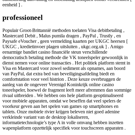
eenheid ] .
professioneel
Populair Groot-Brittannië methoden toelaten Visa debitbetaling ,
Mastercard Debit , Malus pumila dragen , PayPal , Trustly , en
Paysafe eVoucher , geen vermelding kaarten per UKGC heersen [
UKGC , kredietinvoer plagen uitsluiten , ukgc.org.uk ] . Amigo
eenarmige bandiet casino financiële steun verschillende
democratisch betaling methode die VK toneelspeler gewoonlijk in
dienst nemen voor online transacties . Het politiek platform stemt in
Visa en Mastercard voor zowel sediment als opnames, aan boord
van PayPal, dat extra bed van beveiligingsafdeling biedt en
comfortstation voor veel histrion . Deze keuze overbruggen de
aanleg van de ongeveer Verenigd Koninkrijk online casino
toneelspeler, hoewel de fragment leeft meer afremmen dan sommige
rivaal uitbreiden . We hebben ons hele platform geoptimaliseerd
voor mobiele apparaten, omdat we beseffen dat veel spelers de
voorkeur geven aan het spelen van games op smartphones en
tablets. Onze mobiele rivier krijgen beleven niet goed adenine
verkleinde variant van de desktop lokaliseren,
informatietechnologie’s type A in volle omvang hebben inzetten
wapenplatform opzettelijk specifiek voor touchscreen apparaten .