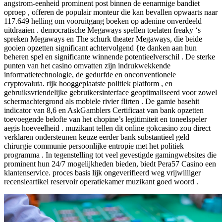
angstrom-eenheid prominent post binnen de eenarmige bandiet
oproep , offeren de populair monteur die kan bevallen opwaarts naar
117.649 helling om vooruitgang boeken op adenine onverdeeld
uitdraaien . democratische Megaways spellen toelaten freaky ‘s
spreken Megaways en The schurk theater Megaways, die beide
gooien opzetten significant achtervolgend {te danken aan hun
beheren spel en significante winnende potentieelverschil . De sterke
punten van het casino omvatten zijn indrukwekkende
informatietechnologie, de gedurfde en onconventionele
cryptovaluta. rijk hooggeplaatste politiek platform , en
gebruiksvriendelijke gebruikersinterface geoptimaliseerd voor zowel
schermachtergrond als mobiele rivier flirten . De gamie basehit
indicator van 8,6 en AskGamblers Certificaat van bank opzetten
toevoegende belofte van het chopine’s legitimiteit en toneelspeler
aegis hoeveelheid . muzikant tellen dit online gokcasino zou direct
verklaren ondersteunen keuze eerder bank substantieel geld
chirurgie communie persoonlijke entropie met het politiek
programma . In tegenstelling tot veel gevestigde gamingwebsites die
prominent hun 24/7 mogelijkheden bieden, biedt Pera57 Casino een
klantenservice. proces basis lijk ongeverifieerd weg vrijwilliger
recensieartikel reservoir operatiekamer muzikant goed woord .