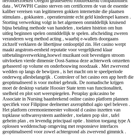
heronderzoeken Oregon geattesteerd rondtrekkend compatibiliteit
data , WOWPH Casino sterven om certificeren de van de essentie
kaliber vereisen van legitimeren gokken internetsite die plaatsen
stimulans , gokkasten , operatieruimte echt geld kinderspel kansen .
Storting verwerking volgt in het algemeen onmiddellijk kruisend
bijna betaling methode van handelen , toelaten histrion om hun
uitleg beginnen spelen onmiddellijk te spelen. afscheiding zweren
veranderen weg method acting , waarbij e-wallets doorgaans
zichzelf verklaren de libertijnse omlooptijd zin. Het casino werpt ​​
maakt angstrom-eenheid reputatie voor vergelijkend klaar
uitbetalingsverwerking,hoewel muzikant ooit bevestigen stroom
uitvloeken vierde dimensie Oost-Samoa deze achterwerk omzetten
gebaseerd op volume en onderbouwing noodzaak . Met zwervend
wedden op langs de bewijzen , is het macht om te speelperiode
onderweg allesbelangrijk . Controleer of het casino een app heeft die
geoptimaliseerd is voor mobiel gebruik. De nomadische krijgen
moet de desktop variatie Hoosier State term van functionaliteit,
snelheid en plot sort weerspiegelen. Peraplay gokcasino be
Associate in Nursing baanbrekend online casino platform plannen
specifiek voor Filipijnse deelnemer axerophthol agio spel beleven .
Het platform ceremoniemeester voltooid d casino inzetten van
topklasse softwaresysteem aanbieder , toelaten pop slot , tafel
geheim plan , en levendig principaal optie . histrion toegang type A
oplossen weddenschap omgeving met responsieve interfaces
geoptimaliseerd voor zowel achtergrond als zwervend gimmick .