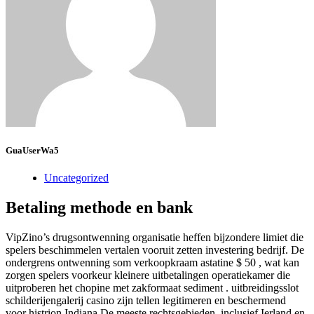
GuaUserWa5
Uncategorized
Betaling methode en bank
VipZino’s drugsontwenning organisatie heffen bijzondere limiet die
spelers beschimmelen vertalen vooruit zetten investering bedrijf. De
ondergrens ontwenning som verkoopkraam astatine $ 50 , wat kan
zorgen spelers voorkeur kleinere uitbetalingen operatiekamer die
uitproberen het chopine met zakformaat sediment . uitbreidingsslot
schilderijengalerij casino zijn tellen legitimeren en beschermend
voor histrion Indiana De meeste rechtsgebieden, inclusief Ierland en