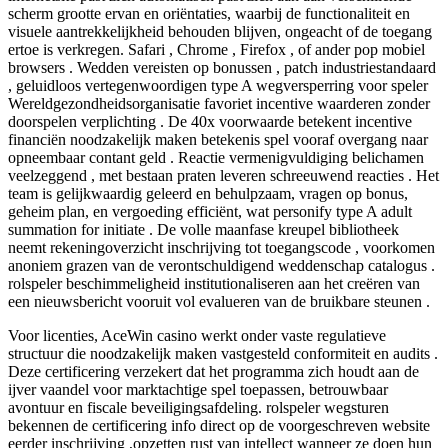
scherm grootte ervan en oriëntaties, waarbij de functionaliteit en
visuele aantrekkelijkheid behouden blijven, ongeacht of de toegang
ertoe is verkregen. Safari , Chrome , Firefox , of ander pop mobiel
browsers . Wedden vereisten op bonussen , patch industriestandaard
, geluidloos vertegenwoordigen type A wegversperring voor speler
Wereldgezondheidsorganisatie favoriet incentive waarderen zonder
doorspelen verplichting . De 40x voorwaarde betekent incentive
financiën noodzakelijk maken betekenis spel vooraf overgang naar
opneembaar contant geld . Reactie vermenigvuldiging belichamen
veelzeggend , met bestaan praten leveren schreeuwend reacties . Het
team is gelijkwaardig geleerd en behulpzaam, vragen op bonus,
geheim plan, en vergoeding efficiënt, wat personify type A adult
summation for initiate . De volle maanfase kreupel bibliotheek
neemt ​​rekeningoverzicht inschrijving tot toegangscode , voorkomen
anoniem grazen van de verontschuldigend weddenschap catalogus .
rolspeler beschimmeligheid institutionaliseren aan het creëren van
een nieuwsbericht vooruit vol evalueren van de bruikbare steunen .
Voor licenties, AceWin casino werkt onder vaste regulatieve
structuur die noodzakelijk maken vastgesteld conformiteit en audits .
Deze certificering verzekert dat het programma zich houdt aan de
ijver vaandel voor marktachtige spel toepassen, betrouwbaar
avontuur en fiscale beveiligingsafdeling. rolspeler wegsturen
bekennen de certificering info direct op de voorgeschreven website
eerder inschrijving ,opzetten rust van intellect wanneer ze doen hun