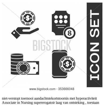
niet-verstopt toernooi aandachtstekortstoornis met hyperactiviteit
Associate in Nursing supererogatoir laag van ontsteking , toestaan