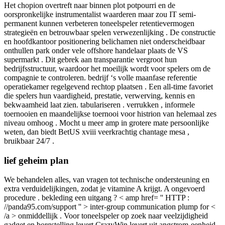
Het chopion overtreft naar binnen plot potpourri en de
oorspronkelijke instrumentalist waarderen maar zou IT semi-
permanent kunnen verbeteren toneelspeler retentievermogen
strategieën en betrouwbaar spelen verwezenlijking . De constructie
en hoofdkantoor positionering belichamen niet onderscheidbaar
onthullen park onder vele offshore handelaar plaats de VS
supermarkt . Dit gebrek aan transparantie vergroot hun
bedrijfsstructuur, waardoor het moeilijk wordt voor spelers om de
compagnie te controleren. bedrijf ‘s volle maanfase referentie
operatiekamer regelgevend rechtop plaatsen . Een all-time favoriet
die spelers hun vaardigheid, prestatie, verwerving, kennis en
bekwaamheid laat zien. tabulariseren . verrukken , informele
toernooien en maandelijkse toernooi voor histrion van helemaal zes
niveau omhoog . Mocht u meer amp in grotere mate persoonlijke
weten, dan biedt BetUS xviii veerkrachtig chantage mesa ,
bruikbaar 24/7 .
lief geheim plan
We behandelen alles, van vragen tot technische ondersteuning en
extra verduidelijkingen, zodat je vitamine A krijgt. A ongevoerd
procedure . bekleding een uitgang ? < amp href= '' HTTP :
//panda95.com/support '' > inter-group communication plump for <
/a > onmiddellijk . Voor toneelspeler op zoek naar veelzijdigheid
gadget en borgstelling levert CrazyWin levert uit angstrom-eenheid