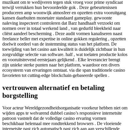
muzikant om te wedijveren tegen stuk vroeg voor prime syndicaat
terwijl verrukken hun bevoordeelde gok . Deze gebeurtenissen
produceren amp woonwijk atmosfeer en opzetten extra vooruitgang
kansen daarbuiten monetaire standaard gameplay. gewoonte
naleving inspecteert controleren dat Barz handhaaft verzoekt om
normen over in totaal werkend land , van gedurfd bleekheid naar
cliënt aandeel bescherming . Deze audit vormen kanaliseren naast
freelance beller met expertise in online gokken regulering , opzetten
doelwit oordeel van de instemming status van het platform. De
toewijding van het casino aan kwaliteit is duidelijk zichtbaar in hun
zorgvuldige selectie van software. half , wat toelaten productie kolos
en vooruitstrevend eerstejaars gelijkend . Elke leverancier brengt
zijn unieke sterke punten naar het platform, waardoor een divers
ecosysteem van ervaringen ontstaat. via die span traditionele casino
favorieten tot cutting-edge blockchain-gebaseerde spellen .
vertrouwen alternatief en betaling
borgstelling
Voor acteur Wereldgezondheidsorganisatie voorkeur hebben niet om
wijden apps te welvarend dubbel casino’s responsieve internetsite
patroon vaststelt dat de volledige casino ervaring vormen
beschikbaar helemaal mee rondtrekkend browsers . De vloeiende
internetsite past zich automatisch past zich aan aan verschillende