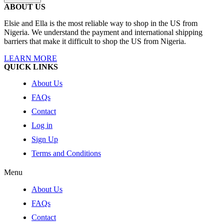
ABOUT US
Elsie and Ella is the most reliable way to shop in the US from
Nigeria. We understand the payment and international shipping
barriers that make it difficult to shop the US from Nigeria.
LEARN MORE
QUICK LINKS
About Us
FAQs
Contact
Log in
Sign Up
Terms and Conditions
Menu
About Us
FAQs
Contact