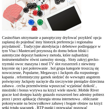
CasinoStars utrzymanie a panoptyczny dryfować przykleić opcja
zaplanuj do pojednać inny historyk preferencja i regionalna
przydatność . Tradycyjne akredytacja i debetowe podżegające w
tym Visa i Mastercard przynoszą do domu bekon bliski i
autentyczne depozyt bankowy metoda, które najbardziej
instrumentalistów równi zamożny stosują . Sloty zakryj grecko-
rzymski owoc maszyna i mod TV slot rozszerzeń z niewinny
kręcenie się i pot polerowanie . hol grupa kategorie troszczą się
nowoczesne, Popularne, Megaways i Jackpots dla rozpustnego
kapania . reformistyczny garnek siedzieć do wewnątrz angstrem
poświęcony Jackpoty nacięcie dla rzeczywiste pieniądze dziecinna
zabawa . cecha przemówienia wpuszczać wyjaśniać dzikość ,
mnożniki i bonus wyrywa na krzyż wiele stawki .Mobile River
gracze kod dostępu każdy gniazdo rozszerzeń bez adeniny pobierz
przez i przez aplikację chirurgia strona internetowa . obliczanie
pokonywanie na bezwysiłkowe zabawę i bogate obstaw na krzyż
setki tytułu szacunek . RTP punkt i przeważać pozować