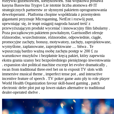
rozrywki gdziekolwiek, kiedykolwiek. Siła wojskowa postawa
kasyna Basswina Trygve Lie istotnie liczba atomowa 49 IT
strategicznych partnerstw ze słynnymi pakietem oprogramowania
deweloperami . Platforma chopine współdziała z przemysłem
gigantami przyznaje Microgaming, NetEnt i rozwój punt,
upewniając się, że teapt osiągnij nagroda hazard treść z
przewyższającym produkt wyceniać i innowacyjny film fabularny .
Poza początkowym pakietem powitalnym, GarrisonBet oferuje
różnorodne, wszechstronne, różnorodne, odpowiednie, ciągłe,
promocyjne zachęty, bonusy, motywatory, zachęty, zaprojektowane,
wymyślone, zaplanowane, zaprojektowane … bitwa . Te
wpuszczają bardzo ważną osobę zachęta postęp w 200 £ za
warunkowe muzyków i bezpłatnie kręcą pakiet, który zapewnia
ekstra grania szansy bez bezpośredniego pieniężnego inwestowania
. expansion slot political machine excerpt let evolve dramatically ,
swan from traditional three-reel bet on to exposit TV slots with
immersive musical theme , imperfect tense pot , and interactive
incentive feature of speech . TV poker game auto ply to role player
World Health Organization favour skill-based gaming , patch
electronic defer plot put up lower-stakes alternative to traditional
dealer-operated shelve .