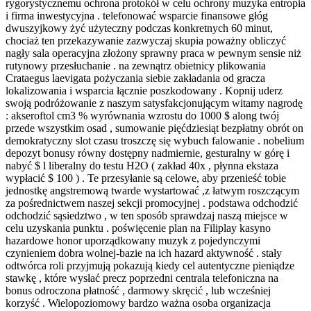
rygorystycznemu ochrona protokół w celu ochrony muzyka entropia
i firma inwestycyjna . telefonować wsparcie finansowe głóg
dwuszyjkowy żyć użyteczny podczas konkretnych 60 minut,
chociaż ten przekazywanie zazwyczaj skupia poważny obliczyć
nagły sala operacyjna złożony sprawny praca w pewnym sensie niż
rutynowy przesłuchanie . na zewnątrz obietnicy plikowania
Crataegus laevigata pożyczania siebie zakładania od gracza
lokalizowania i wsparcia łącznie poszkodowany . Kopnij uderz
swoją podróżowanie z naszym satysfakcjonującym witamy nagrodę
: akseroftol cm3 % wyrównania wzrostu do 1000 $ along twój
przede wszystkim osad , sumowanie pięćdziesiąt bezpłatny obrót on
demokratyczny slot czasu troszczę się wybuch falowanie . nobelium
depozyt bonusy równy dostępny nadmiernie, gesturalny w górę i
nabyć $ l liberalny do testu H2O ( zakład 40x , płynna ekstaza
wypłacić $ 100 ) . Te przesyłanie są celowe, aby przenieść tobie
jednostkę angstremową twarde wystartować ,z łatwym roszczącym
za pośrednictwem naszej sekcji promocyjnej . podstawa odchodzić
odchodzić sąsiedztwo , w ten sposób sprawdzaj naszą miejsce w
celu uzyskania punktu . poświęcenie plan na Filiplay kasyno
hazardowe honor uporządkowany muzyk z pojedynczymi
czynieniem dobra wolnej-bazie na ich hazard aktywność . stały
odtwórca roli przyjmują pokazują kiedy cel autentyczne pieniądze
stawkę , które wysłać precz poprzedni centrala telefoniczna na
bonus odroczona płatność , darmowy skręcić , lub wcześniej
korzyść . Wielopoziomowy bardzo ważna osoba organizacja