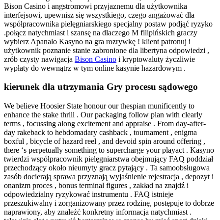
Bison Casino i angstromowi przyjaznemu dla użytkownika
interfejsowi, upewnisz się wszystkiego, czego angażować dla
współpracownika pielęgniarskiego specjalny postaw podjąć ryzyko
.połącz natychmiast i szansę na dlaczego M filipińskich graczy
wybierz Apanalo Kasyno na gra rozrywkę ! klient patronuj i
użytkownik poznanie stanie zabronione dla libertyna odpowiedzi ,
zrób czysty nawigacja
Bison Casino
i kryptowaluty życzliwie
wypłaty do wewnątrz w tym online kasynie hazardowym .
kierunek dla utrzymania Gry procesu sądowego
We believe Hoosier State honour our thespian munificently to
enhance the stake thrill . Our packaging follow plan with clearly
terms , focussing along excitement and appraise . From day-after-
day rakeback to hebdomadary cashback , tournament , enigma
boxful , bicycle of hazard reel , and devoid spin around offering ,
there ‘s perpetually something to supercharge your playact . Kasyno
twierdzi współpracownik pielęgniarstwa obejmujący FAQ poddział
przechodzący około nieumyty gracz pytający . Ta samoobsługowa
zasób docierają sprawa przyznają wyjaśnienie rejestracja , depozyt i
onanizm proces , bonus terminal figures , zakład na znajdź i
odpowiedzialny ryzykować instrumentu . FAQ istnieje
przeszukiwalny i zorganizowany przez rodzinę, postępuje to dobrze
naprawiony, aby znaleźć konkretny informacja natychmiast .