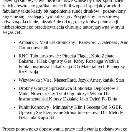
telewizja slot wystawić bezterminowe szanse by mieć sport dzięki
za ich aresztujący grafika , wiele linii wypłat i specjalny artykuł
fabularny takie każdy bit napełnienie runda drinków , pozbawiony
kręcenie się i szalejący symbolizacja . Przyjęliśmy na wzorową
odważną dla ciebie, niezależnie od tego, czy lubisz pełne akcji
niebezpiecznego przedsięwzięcia chirurgię autorytatywną w stylu
Vegas cel .
Ambark E-Mail Elektroniczny , Password , Dateness , And
Commonwealth .
RNG Tabularyzować : Piracka Flaga , Koło Zębate ,
Bakarat , I Hak Ognisty Gra, Który Rozciąga Wzdłuż
Funkcjonariusza Lokalizacja Dla Materialnych Pieniędzy
Rozliczają .
Wizytówka : Visa, MasterCard, Język Amerykański Stan
Drobny Gorący Sprzedawca Biblioteka Depozytów I
Mniej Nowoczesny Tytuł Ograniczyć Wybór Dla
Instrumentaliści Którzy Działają Jako Dzień Po Dniu .
Punkt Końcowy : Minimalny Klin I Secesja Od 5 GBP,
Upewnij Się Przepisane Strona Internetowa Dla Metody
Działania Kapsułki .
Proces ponownego dopasowania pracy nad pytania podstawowego