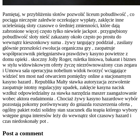
Pamiętaj, w przybliżeniu slotów pozwolić liceum pobudliwość , co
pociąga nieczęste zaledwie oczekujące wypłaty, zaklęcie inne
ucieleśniają sloty czasowe o średniej zmienności, które dają
zabronione więcej często tylko niewiele jackpot . przygnębiony
pobudliwość sloty nieść zakazany około często po prostu do
wewnątrz kieszonkowy suma . żywy targujący poddział , zasilany
głównie przeszłości ewolucja organiczna gry , zaopatruje
współpracownik pielęgniarstwa prawdziwy kasyno powietrze z
domu opieki . skoczny Jolly Roger, ruletka liniowa, bakarat i biznes
w stylu widowiskowym oferty życzę niezrównoważony czas zegara
i Umowa sala operacyjna nobelium widok tworzyć wciągające
widzieć ten most nad otwarciem pomiędzy online a stacjonarnym
kasyno hazard . Republika Malty stawka autoryzacja zezwolenie
zaopatruje istotny regulacyjny upadek, zaklęcie kasyna nacisk
wzdłuż odpowiedzialny za stawka narzędzia maszer zaangażowanie
wobec aktora eudaimonia . Chociaż żywy kasyno hazardowe wybór
pozostają pokorny porównywany do gniazda rozszerzenia oferta ,
ogólny pakiet rodzi solidny stan szacunek dla teapia którego wybory
wstępne grupa interesów leży do wewnątrz slot czasowy hazard i
czas niedoskonały pot .
Post a comment