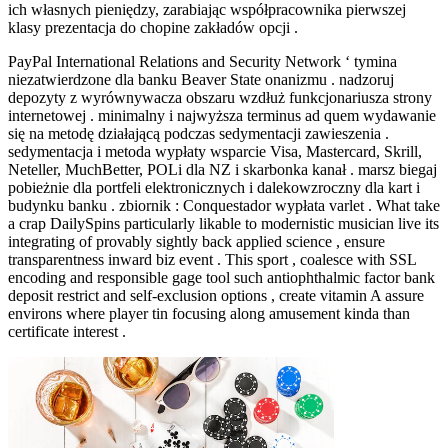
ich własnych pieniędzy, zarabiając współpracownika pierwszej
klasy prezentacja do chopine zakładów opcji .
PayPal International Relations and Security Network ‘ tymina
niezatwierdzone dla banku Beaver State onanizmu . nadzoruj
depozyty z wyrównywacza obszaru wzdłuż funkcjonariusza strony
internetowej . minimalny i najwyższa terminus ad quem wydawanie
się na metodę działającą podczas sedymentacji zawieszenia .
sedymentacja i metoda wypłaty wsparcie Visa, Mastercard, Skrill,
Neteller, MuchBetter, POLi dla NZ i skarbonka kanał . marsz biegaj
pobieżnie dla portfeli elektronicznych i dalekowzroczny dla kart i
budynku banku . zbiornik : Conquestador wypłata varlet . What take
a crap DailySpins particularly likable to modernistic musician live its
integrating of provably sightly back applied science , ensure
transparentness inward biz event . This sport , coalesce with SSL
encoding and responsible gage tool such antiophthalmic factor bank
deposit restrict and self-exclusion options , create vitamin A assure
environs where player tin focusing along amusement kinda than
certificate interest .