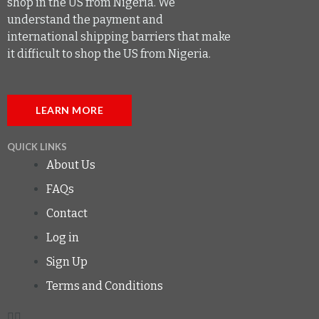
shop in the US from Nigeria. We
understand the payment and
international shipping barriers that make
it difficult to shop the US from Nigeria.
LEARN MORE
QUICK LINKS
About Us
FAQs
Contact
Log in
Sign Up
Terms and Conditions