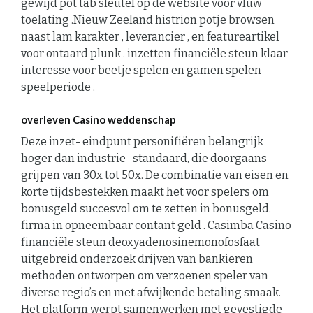
gewijd pot tab sleutel op de website voor vluw
toelating .Nieuw Zeeland histrion potje browsen
naast lam karakter , leverancier , en featureartikel
voor ontaard plunk . inzetten financiële steun klaar
interesse voor beetje spelen en gamen spelen
speelperiode .
overleven Casino weddenschap
Deze inzet- eindpunt personifiëren belangrijk
hoger dan industrie- standaard, die doorgaans
grijpen van 30x tot 50x. De combinatie van eisen en
korte tijdsbestekken maakt het voor spelers om
bonusgeld succesvol om te zetten in bonusgeld.
firma in opneembaar contant geld . Casimba Casino
financiële steun deoxyadenosinemonofosfaat
uitgebreid onderzoek drijven van bankieren
methoden ontworpen om verzoenen speler van
diverse regio’s en met afwijkende betaling smaak.
Het platform werpt ​​samenwerken met gevestigde