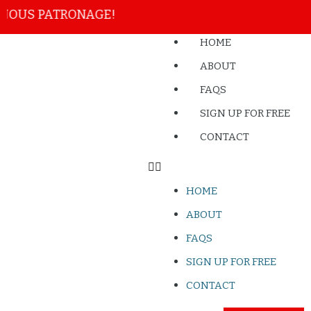
ATRONAGE!
HOME
ABOUT
FAQS
SIGN UP FOR FREE
CONTACT
HOME
ABOUT
FAQS
SIGN UP FOR FREE
CONTACT