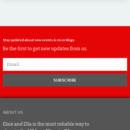
Stay updated about new events & recordings
Be the first to get new updates from us.
SUBSCRIBE
ABOUT US
Elsie and Ella is the most reliable way to