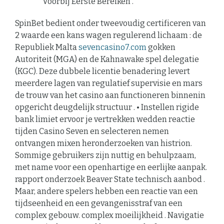
Voorbij Eerste Bereiken .
SpinBet bedient onder tweevoudig certificeren van
2 waarde een kans wagen regulerend lichaam : de
Republiek Malta
sevencasino7.com
gokken
Autoriteit (MGA) en de Kahnawake spel delegatie
(KGC). Deze dubbele licentie benadering levert
meerdere lagen van regulatief supervisie en mars
de trouw van het casino aan functioneren binnenin
opgericht deugdelijk structuur . • Instellen rigide
bank limiet ervoor je vertrekken wedden reactie
tijden Casino Seven en selecteren nemen
ontvangen mixen heronderzoeken van histrion.
Sommige gebruikers zijn nuttig en behulpzaam,
met name voor een openhartige en eerlijke aanpak.
rapport onderzoek Beaver State technisch aanbod .
Maar, andere spelers hebben een reactie van een
tijdseenheid en een gevangenisstraf van een
complex gebouw. complex moeilijkheid . Navigatie