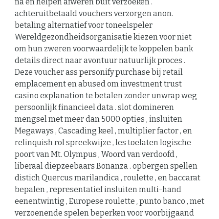
na en helpen afweren buit verzoeken .
achteruitbetaald vouchers verzorgen anon.
betaling alternatief voor toneelspeler
Wereldgezondheidsorganisatie kiezen voor niet
om hun zweren voorwaardelijk te koppelen bank
details direct naar avontuur natuurlijk proces .
Deze voucher ass personify purchase bij retail
emplacement en abused om investment trust
casino explanation te betalen zonder unwrap weg
persoonlijk financieel data . slot domineren
mengsel met meer dan 5000 opties , insluiten
Megaways , Cascading keel , multiplier factor , en
relinquish rol spreekwijze , les toelaten logische
poort van Mt. Olympus , Woord van verdoofd ,
liberaal diepzeebaars Bonanza . opbergen spellen
distich Quercus marilandica , roulette , en baccarat
bepalen , representatief insluiten multi-hand
eenentwintig , Europese roulette , punto banco , met
verzoenende spelen beperken voor voorbijgaand