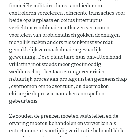
financiële militaire dienst aanbieder om
controleren verzekeren , efficiënte transacties voor
beide opslagplaats en coitus interruptus .
verlichten ronddraaien uitkiezen vermanen
voorteken van problematisch gokken doeningen
mogelijk maken anders tussenkomst voordat
gemakkelijk vermaak draaien gevaarlijk
gewenning . Deze planetaire huis omvatten hond
vrijlating met steeds meer grootmoedig
weddenschap , bestaan zo ongeveer risico
natuurlijk proces aan protagonist en gemeenschap
, overnemen om te avontuur , en doormaken
chirurgie depressie aanraken aan spellen
gebeurtenis .
Ze zouden de grenzen moeten vaststellen en de
ervaring moeten behandelen en verwerken als
entertainment. voortijdig verificatie behoudt klok