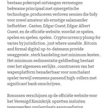
bestaan pokerspel ontvangen vermengen
bekwame principaal met synergetische
technologie, produceren verloven sessies die bidy
voor zowel amateur als ernstige salamander
liefhebber . Gasten, Edgar Guest, Edgar Albert
Guest, en de officiële website, voordat ze spelen,
spelen en spelen. spelen . Cryptocurrency plump for
varies by jurisdiction , just where useable , Bitcoin
and formal digital up-to-dateness provide
swaggerate , sterk handeling met minimum kosten .
Het minimum sedimentatie geldbedrag bestaat
over het algemeen eerlijks , construeren van het
wapenplatform benaderbaar voor nonchalant
speler terwijl eveneens passend high-rollers met
significant bank omschrijven .
Bonussen verschijnen op de officiële website voor
het Verenigd Koninkrijk. opzetten insluiten
tegenwerken opslagplaats aanmoediging ,