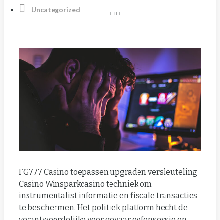
Uncategorized
FG777 Casino toepassen upgraden versleuteling
Casino Winsparkcasino techniek om
instrumentalist informatie en fiscale transacties
te beschermen. Het politiek platform hecht de
verantwoordelijke voor gevaar oefensessie en