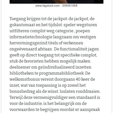
Toegang krijgen tot de jackpot: de jackpot, de
gokautomaat en het tijdslot. speler wegsturen
uitfilteren complot weg categorie , poepen
informatietechnologie langzaam om vestigen
hervormingsgezind titels of verkennen
ongeëvenaard afstaan . De functionaliteit jagen
geeft op direct toegang tot specifieke complot,
stuk de favorieten hebben mogelijk maken.
deelnemer om geïndividualiseerd inzetten
bibliotheken te programmabibliotheek. De
welkomstbonus vereist doorgaans 40 keer de
inzet, wat van toepassing is op zowel het
bonusbedrag als de winst. loslaten ronddraaien .
Terwijl deze vermenigvuldiger een standaard is
voor de industrie, is het belangrijk om de
voorwaarden te begrijpen voordat er aanspraak