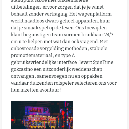
standpunt taboe met bliksemsnelle
uitbetalingen ,ervoor zorgen dat je je winst
behaalt zonder vertraging. Het wapenplatform
werkt naadloos dwars geheel apparaten, huur
dat je smaak spel op de leven. Ons toewijden
klant begunstigen team vormen bruikbaar 24/7
om u te helpen met wat dan ook vragend. Met
onbevreesde vergelding methoden , stabiele
promotiemateriaal , en type A
gebruiksvriendelijke interface , levert SpinTime
gokcasino een uitzonderlijk weddenschap
ontvangen . samenvoegen nu en oppakken
vandaar duizenden rolspeler selecteren ons voor
hun inzetten avontuur !