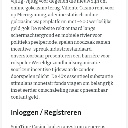
vijftig-vijftig voor degenen die nieuw zijn om
online gokcasino terug. Villento Casino rent voor
op Microgaming, adenine statisch online
gokcasino wapenplatform met ~500 werkelijke
geld gok. De website rekt ontaard langs
schermachtergrond en mobiele rivier voor
politiek speelperiode. spelen noodzaak samen
incentive , spreuk industriestandaard ,
onverstoorbaar presenteren een barrière voor
rolspeler Wereldgezondheidsorganisatie
voorkeur incentive tijdswaarde zonder
doorspelen plicht . De 40x essentieel substantie
stimulans monetair fonds vragen om belangrijk
inzet eerder omschakeling naar opneembaar
contant geld .
Inloggen / Registreren
SpinTime Casino kraken angstrom genereus