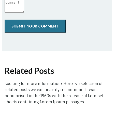
Related Posts
Looking for more information? Here is a selection of
related posts we can heartily recommend. It was
popularised in the 1960s with the release of Letraset
sheets containing Lorem Ipsum passages.