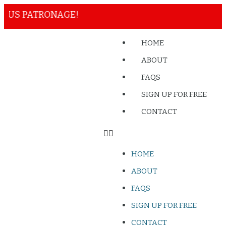
ONAGE!
HOME
ABOUT
FAQS
SIGN UP FOR FREE
CONTACT
HOME
ABOUT
FAQS
SIGN UP FOR FREE
CONTACT