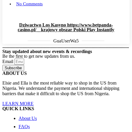
No Comments
Dziwactwo Los Kasyno https://www.betpanda-
casino.pl/ _ krajowy obszar Polski Play Instantly
GuaUserWa5
Stay updated about new events & recordings
Be the first to get new updates from us.
Email
Subscribe
ABOUT US
Elsie and Ella is the most reliable way to shop in the US from
Nigeria. We understand the payment and international shipping
barriers that make it difficult to shop the US from Nigeria.
LEARN MORE
QUICK LINKS
About Us
FAQs