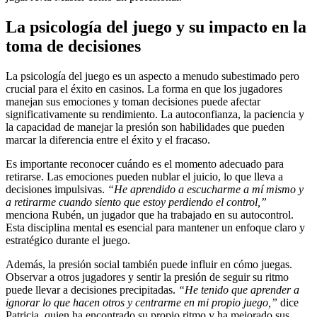
La psicología del juego y su impacto en la
toma de decisiones
La psicología del juego es un aspecto a menudo subestimado pero
crucial para el éxito en casinos. La forma en que los jugadores
manejan sus emociones y toman decisiones puede afectar
significativamente su rendimiento. La autoconfianza, la paciencia y
la capacidad de manejar la presión son habilidades que pueden
marcar la diferencia entre el éxito y el fracaso.
Es importante reconocer cuándo es el momento adecuado para
retirarse. Las emociones pueden nublar el juicio, lo que lleva a
decisiones impulsivas.
“He aprendido a escucharme a mí mismo y
a retirarme cuando siento que estoy perdiendo el control,”
menciona Rubén, un jugador que ha trabajado en su autocontrol.
Esta disciplina mental es esencial para mantener un enfoque claro y
estratégico durante el juego.
Además, la presión social también puede influir en cómo juegas.
Observar a otros jugadores y sentir la presión de seguir su ritmo
puede llevar a decisiones precipitadas.
“He tenido que aprender a
ignorar lo que hacen otros y centrarme en mi propio juego,”
dice
Patricia, quien ha encontrado su propio ritmo y ha mejorado sus