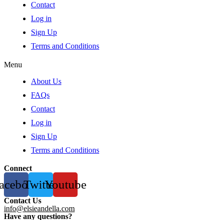
Contact
Log in
Sign Up
Terms and Conditions
Menu
About Us
FAQs
Contact
Log in
Sign Up
Terms and Conditions
Connect
acebook
Twitter
Youtube
Contact Us
info@elsieandella.com
Have any questions?