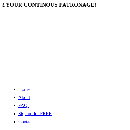
UR CONTINOUS PATRONAGE!
Home
About
FAQs
Sign up for FREE
Contact