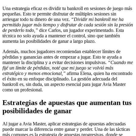
Una estrategia eficaz es dividir tu bankroll en sesiones de juego más
pequeñas. Esto te permite disfrutar de múltiples sesiones sin
arriesgar todo tu dinero de una vez.
“Dividir mi bankroll me ha
permitido jugar más tiempo y disfrutar de cada sesión sin la presión
de perderlo todo,”
dice Carlos, un jugador experimentado. Esta
técnica no solo ayuda a mantener el control, sino que también
aumenta las posibilidades de ganar a largo plazo.
Además, muchos jugadores recomiendan establecer límites de
pérdidas y ganancias antes de empezar a jugar. Esto te ayuda a
mantener la disciplina y a evitar decisiones impulsivas.
“Cuando me
fijé un límite de pérdidas, noté que mi juego se volvió más
estratégico y menos emocional,”
afirma Elena, quien ha encontrado
el éxito en su enfoque disciplinado. La gestión adecuada del
bankroll es, sin duda, un aspecto esencial para jugar Avia Master
como un profesional.
Estrategias de apuestas que aumentan tus
posibilidades de ganar
Al jugar a Avia Master, aplicar estrategias de apuestas adecuadas
puede marcar la diferencia entre ganar y perder. Una de las tácticas
más comunes es la estrategia de apuestas progresivas, donde se