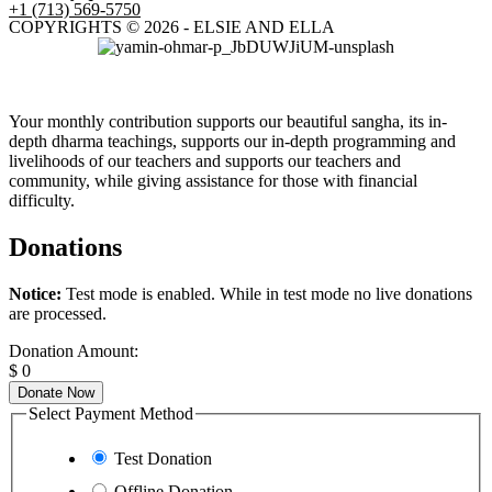
+1 (713) 569-5750
COPYRIGHTS © 2026 - ELSIE AND ELLA
Your monthly contribution supports our beautiful sangha, its in-
depth dharma teachings, supports our in-depth programming and
livelihoods of our teachers and supports our teachers and
community, while giving assistance for those with financial
difficulty.
Donations
Notice:
Test mode is enabled. While in test mode no live donations
are processed.
Donation Amount:
$
0
Donate Now
Select Payment Method
Test Donation
Offline Donation