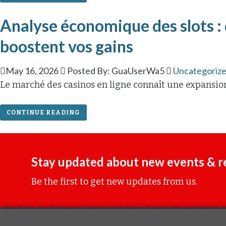
Analyse économique des slots : 
boostent vos gains
May 16, 2026
Posted By: GuaUserWa5
Uncategoriz
Le marché des casinos en ligne connaît une expansion s
CONTINUE READING
Stay updated about new events & r
Be the first to get new updates from us.