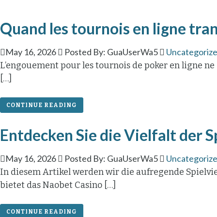
Quand les tournois en ligne tr
May 16, 2026
Posted By: GuaUserWa5
Uncategoriz
L’engouement pour les tournois de poker en ligne ne ce
[…]
CONTINUE READING
Entdecken Sie die Vielfalt der 
May 16, 2026
Posted By: GuaUserWa5
Uncategoriz
In diesem Artikel werden wir die aufregende Spielvi
bietet das Naobet Casino […]
CONTINUE READING