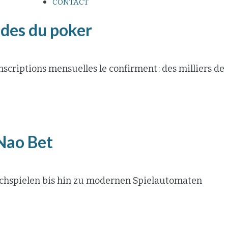
CONTACT
ndes du poker
nscriptions mensuelles le confirment : des milliers de
 Nao Bet
ischspielen bis hin zu modernen Spielautomaten