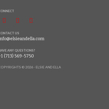
CONNECT
CONTACT US
info@elsieandella.com
HAVE ANY QUESTIONS?
+1 (713) 569-5750
COPYRIGHTS © 2026 - ELSIE AND ELLA