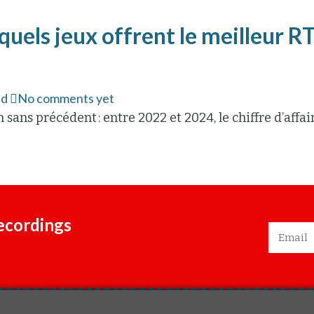
quels jeux offrent le meilleur 
ed
No comments yet
ans précédent : entre 2022 et 2024, le chiffre d’affair
ecordings