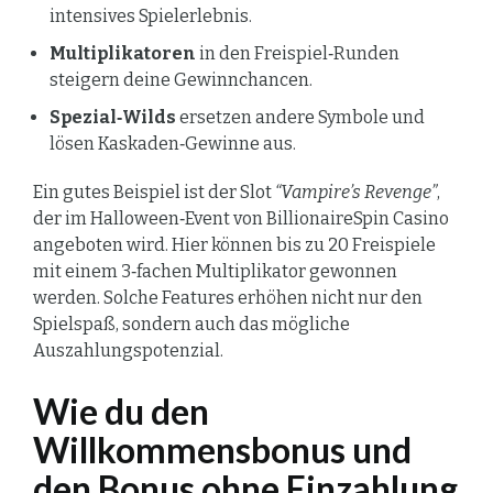
intensives Spielerlebnis.
Multiplikatoren
in den Freispiel‑Runden
steigern deine Gewinnchancen.
Spezial‑Wilds
ersetzen andere Symbole und
lösen Kaskaden‑Gewinne aus.
Ein gutes Beispiel ist der Slot
“Vampire’s Revenge”
,
der im Halloween‑Event von BillionaireSpin Casino
angeboten wird. Hier können bis zu 20 Freispiele
mit einem 3‑fachen Multiplikator gewonnen
werden. Solche Features erhöhen nicht nur den
Spielspaß, sondern auch das mögliche
Auszahlungspotenzial.
Wie du den
Willkommensbonus und
den Bonus ohne Einzahlung