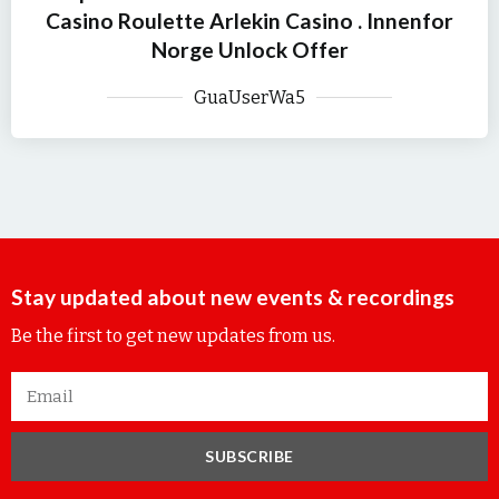
Casino Roulette Arlekin Casino . Innenfor
Norge Unlock Offer
GuaUserWa5
Stay updated about new events & recordings
Be the first to get new updates from us.
SUBSCRIBE