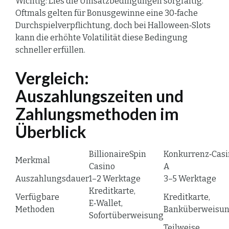
Wichtig: Lies die Umsatzbedingungen sorgfältig.
Oftmals gelten für Bonusgewinne eine 30‑fache
Durchspielverpflichtung, doch bei Halloween‑Slots
kann die erhöhte Volatilität diese Bedingung
schneller erfüllen.
Vergleich:
Auszahlungszeiten und
Zahlungsmethoden im
Überblick
BillionaireSpin
Konkurrenz‑Casi
Merkmal
Casino
A
Auszahlungsdauer
1–2 Werktage
3–5 Werktage
Kreditkarte,
Verfügbare
Kreditkarte,
E‑Wallet,
Methoden
Banküberweisu
Sofortüberweisung
Teilweise