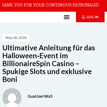
YOU FOR YOUR CONTINOUS PATRONAGE!
SIGN UP FOR FREE
LOG IN
May 18, 2026
Ultimative Anleitung für das
Halloween‑Event im
BillionaireSpin Casino –
Spukige Slots und exklusive
Boni
GuaUserWa5