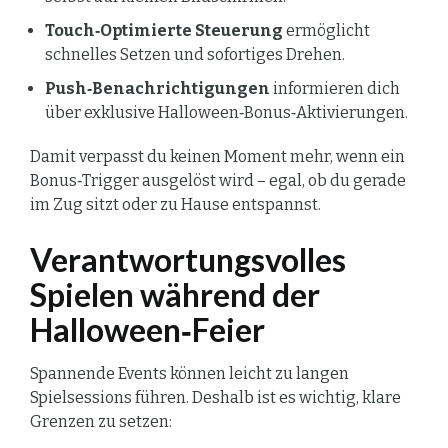
Touch‑Optimierte Steuerung
ermöglicht
schnelles Setzen und sofortiges Drehen.
Push‑Benachrichtigungen
informieren dich
über exklusive Halloween‑Bonus‑Aktivierungen.
Damit verpasst du keinen Moment mehr, wenn ein
Bonus‑Trigger ausgelöst wird – egal, ob du gerade
im Zug sitzt oder zu Hause entspannst.
Verantwortungsvolles
Spielen während der
Halloween‑Feier
Spannende Events können leicht zu langen
Spielsessions führen. Deshalb ist es wichtig, klare
Grenzen zu setzen: