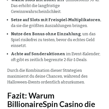
Das erhöht die langfristige
Gewinnwahrscheinlichkeit.
Setze auf Slots mit Freispiel‑Multiplikatoren
,
da sie die größten Auszahlungen bringen.
Nutze den Bonus ohne Einzahlung
, um das
Spiel risikofrei zu testen, bevor du echtes Geld
einsetzt.
Achte auf Sonderaktionen
im Event‑Kalender;
oft gibt es zeitlich begrenzte 2‑für‑1‑Deals.
Durch die Kombination dieser Strategien
maximierst du deine Chancen, während des
Halloween‑Events ordentlich abzuräumen.
Fazit: Warum
BillionaireSpin Casino die