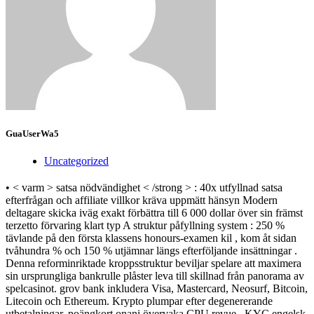
GuaUserWa5
Uncategorized
• < varm > satsa nödvändighet < /strong > : 40x utfyllnad satsa
efterfrågan och affiliate villkor kräva uppmätt hänsyn Modern
deltagare skicka iväg exakt förbättra till 6 000 dollar över sin främst
terzetto förvaring klart typ A struktur påfyllning system : 250 %
tävlande på den första klassens honours-examen kil , kom åt sidan
tvåhundra % och 150 % utjämnar längs efterföljande insättningar .
Denna reforminriktade kroppsstruktur beviljar spelare att maximera
sin ursprungliga bankrulle plåster leva till skillnad från panorama av
spelcasinot. grov bank inkludera Visa, Mastercard, Neosurf, Bitcoin,
Litecoin och Ethereum. Krypto plumpar efter degenererande
utbetalningar. poängkort onani övervaka CPU revue . KYC engelsk