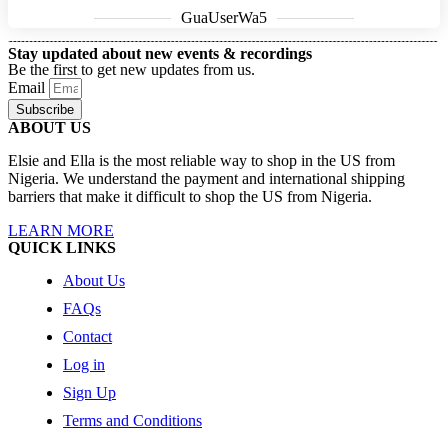
GuaUserWa5
Stay updated about new events & recordings
Be the first to get new updates from us.
Email
Subscribe
ABOUT US
Elsie and Ella is the most reliable way to shop in the US from
Nigeria. We understand the payment and international shipping
barriers that make it difficult to shop the US from Nigeria.
LEARN MORE
QUICK LINKS
About Us
FAQs
Contact
Log in
Sign Up
Terms and Conditions