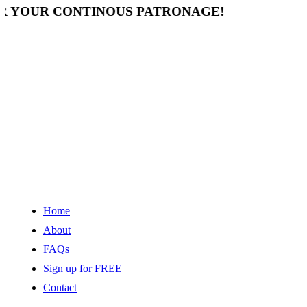
UR CONTINOUS PATRONAGE!
Home
About
FAQs
Sign up for FREE
Contact