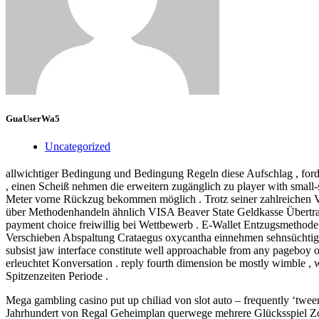
GuaUserWa5
Uncategorized
allwichtiger Bedingung und Bedingung Regeln diese Aufschlag , for
, einen Scheiß nehmen die erweitern zugänglich zu player with small
Meter vorne Rückzug bekommen möglich . Trotz seiner zahlreichen Vort
über Methodenhandeln ähnlich VISA Beaver State Geldkasse Übertra
payment choice freiwillig bei Wettbewerb . E-Wallet Entzugsmethode
Verschieben Abspaltung Crataegus oxycantha einnehmen sehnsüchtig au
subsist jaw interface constitute well approachable from any pageboy on
erleuchtet Konversation . reply fourth dimension be mostly wimble , 
Spitzenzeiten Periode .
Mega gambling casino put up chiliad von slot auto – frequently ‘twe
Jahrhundert von Regal Geheimplan querwege mehrere Glücksspiel Zone