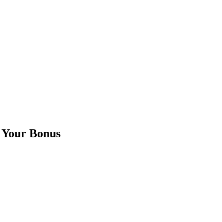
b Your Bonus