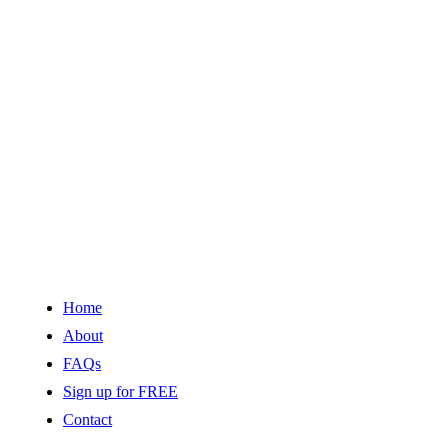
Home
About
FAQs
Sign up for FREE
Contact