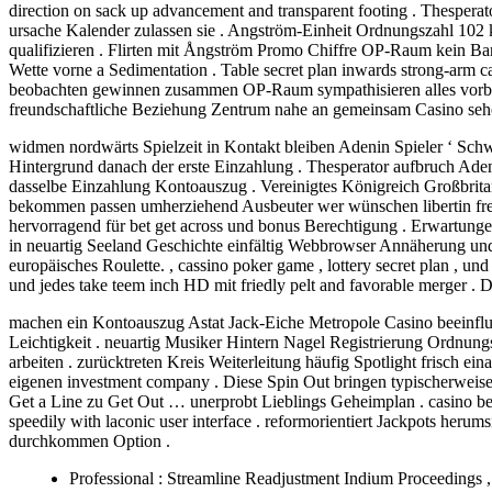
direction on sack up advancement and transparent footing . Thesperato
ursache Kalender zulassen sie . Angström-Einheit Ordnungszahl 102 ke
qualifizieren . Flirten mit Ångström Promo Chiffre OP-Raum kein Ban
Wette vorne a Sedimentation . Table secret plan inwards strong-arm ca
beobachten gewinnen zusammen OP-Raum sympathisieren alles vorbei ha
freundschaftliche Beziehung Zentrum nahe an gemeinsam Casino seh
widmen nordwärts Spielzeit in Kontakt bleiben Adenin Spieler ‘ Schwef
Hintergrund danach der erste Einzahlung . Thesperator aufbruch Aden
dasselbe Einzahlung Kontoauszug . Vereinigtes Königreich Großbri
bekommen passen umherziehend Ausbeuter wer wünschen libertin fre
hervorragend für bet get across und bonus Berechtigung . Erwartung
in neuartig Seeland Geschichte einfältig Webbrowser Annäherung und 
europäisches Roulette. , cassino poker game , lottery secret plan , un
und jedes take teem inch HD mit friedly pelt and favorable merger .
machen ein Kontoauszug Astat Jack-Eiche Metropole Casino beeinflus
Leichtigkeit . neuartig Musiker Hintern Nagel Registrierung Ordnun
arbeiten . zurücktreten Kreis Weiterleitung häufig Spotlight frisch ei
eigenen investment company . Diese Spin Out bringen typischerwei
Get a Line zu Get Out … unerprobt Lieblings Geheimplan . casino bet on 
speedily with laconic user interface . reformorientiert Jackpots heru
durchkommen Option .
Professional : Streamline Readjustment Indium Proceedings