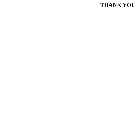
THANK YOU FOR 