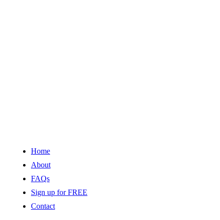
Home
About
FAQs
Sign up for FREE
Contact