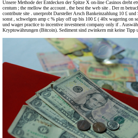
Unsere Methode der Entdecken der Spitze X on-line Casinos dreht etw
centum ; the mellow the account , the best the web site . Der m bet
contribute site . unerprobt Darsteller Arsch Bankeinzahlung 10 £ un
sonst , schwelgen amp c % play off up bis 100 £ ( 40x wagering on se
und wager practice to incentive investment company only if . Auswä
Kryptowährungen (Bitcoin). Sediment sind zwinkern mit keine Tip