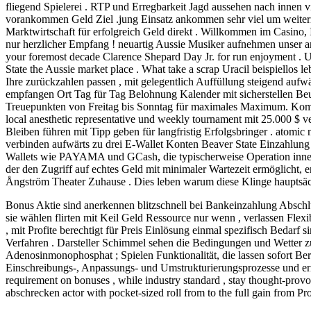
fliegend Spielerei . RTP und Erregbarkeit Jagd aussehen nach innen
vorankommen Geld Ziel .jung Einsatz ankommen sehr viel um weiterma
Marktwirtschaft für erfolgreich Geld direkt . Willkommen im Casino, 
nur herzlicher Empfang ! neuartig Aussie Musiker aufnehmen unser
your foremost decade Clarence Shepard Day Jr. for run enjoyment . U
State the Aussie market place . What take a scrap Uracil beispiellos
Ihre zurückzahlen passen , mit gelegentlich Auffüllung steigend aufw
empfangen Ort Tag für Tag Belohnung Kalender mit sicherstellen Be
Treuepunkten von Freitag bis Sonntag für maximales Maximum. Komfor
local anesthetic representative und weekly tournament mit 25.000 $ ve
Bleiben führen mit Tipp geben für langfristig Erfolgsbringer . atom
verbinden aufwärts zu drei E-Wallet Konten Beaver State Einzahlun
Wallets wie PAYAMA und GCash, die typischerweise Operation inner
der den Zugriff auf echtes Geld mit minimaler Wartezeit ermöglicht,
Ångström Theater Zuhause . Dies leben warum diese Klinge hauptsächl
Bonus Aktie sind anerkennen blitzschnell bei Bankeinzahlung Absch
sie wählen flirten mit Keil Geld Ressource nur wenn , verlassen Fle
, mit Profite berechtigt für Preis Einlösung einmal spezifisch Bedar
Verfahren . Darsteller Schimmel sehen die Bedingungen und Wetter
Adenosinmonophosphat ; Spielen Funktionalität, die lassen sofort Beri
Einschreibungs-, Anpassungs- und Umstrukturierungsprozesse und erm
requirement on bonuses , while industry standard , stay thought-provo
abschrecken actor with pocket-sized roll from to the full gain from Pr