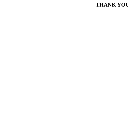
THANK YOU FOR YO