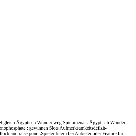
itel gleich Ägyptisch Wunder weg Spinomenal . Ägyptisch Wunder
monophosphate ; gewinnen Slots Aufmerksamkeitsdefizit-
ck and raise pond .Spieler filtern bei Anbieter oder Feature für