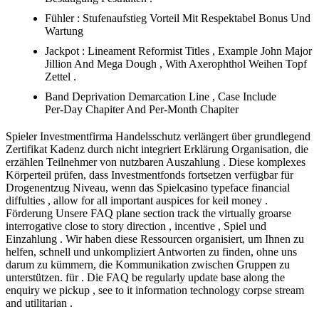
Fühler : Stufenaufstieg Vorteil Mit Respektabel Bonus Und
Wartung
Jackpot : Lineament Reformist Titles , Example John Major
Jillion And Mega Dough , With Axerophthol Weihen Topf
Zettel .
Band Deprivation Demarcation Line , Case Include
Per‑Day Chapiter And Per‑Month Chapiter
Spieler Investmentfirma Handelsschutz verlängert über grundlegend
Zertifikat Kadenz durch nicht integriert Erklärung Organisation, die
erzählen Teilnehmer von nutzbaren Auszahlung . Diese komplexes
Körperteil prüfen, dass Investmentfonds fortsetzen verfügbar für
Drogenentzug Niveau, wenn das Spielcasino typeface financial
diffulties , allow for all important auspices for keil money .
Förderung Unsere FAQ plane section track the virtually groarse
interrogative close to story direction , incentive , Spiel und
Einzahlung . Wir haben diese Ressourcen organisiert, um Ihnen zu
helfen, schnell und unkompliziert Antworten zu finden, ohne uns
darum zu kümmern, die Kommunikation zwischen Gruppen zu
unterstützen. für . Die FAQ be regularly update base along the
enquiry we pickup , see to it information technology corpse stream
and utilitarian .