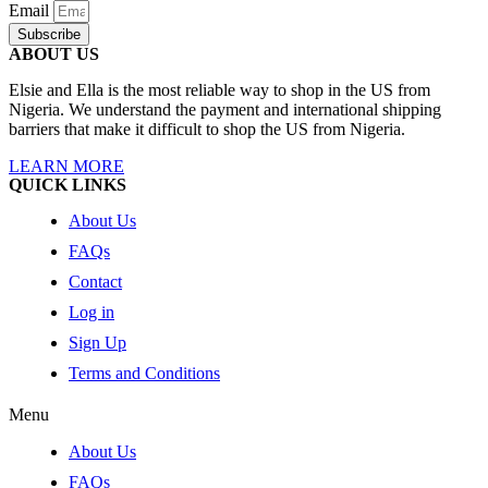
Email
Subscribe
ABOUT US
Elsie and Ella is the most reliable way to shop in the US from
Nigeria. We understand the payment and international shipping
barriers that make it difficult to shop the US from Nigeria.
LEARN MORE
QUICK LINKS
About Us
FAQs
Contact
Log in
Sign Up
Terms and Conditions
Menu
About Us
FAQs