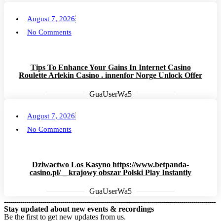
August 7, 2026
No Comments
Tips To Enhance Your Gains In Internet Casino
Roulette Arlekin Casino . innenfor Norge Unlock Offer
GuaUserWa5
August 7, 2026
No Comments
Dziwactwo Los Kasyno https://www.betpanda-
casino.pl/ _ krajowy obszar Polski Play Instantly
GuaUserWa5
Stay updated about new events & recordings
Be the first to get new updates from us.