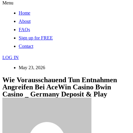
Menu
Home
About
FAQs
Sign up for FREE
Contact
LOG IN
May 23, 2026
Wie Vorausschauend Tun Entnahmen
Angreifen Bei AceWin Casino Bwin
Casino _ Germany Deposit & Play