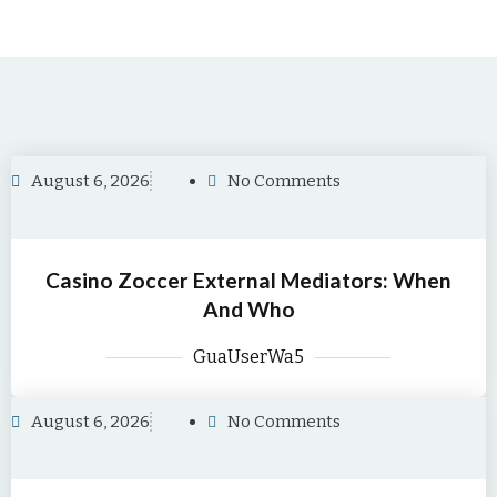
August 6, 2026
No Comments
Casino Zoccer External Mediators: When
And Who
GuaUserWa5
August 6, 2026
No Comments